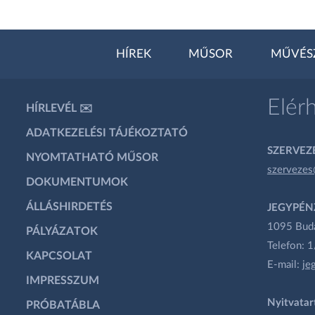
HÍREK
MŰSOR
MŰVÉS
Elér
HÍRLEVÉL ✉️
ADATKEZELÉSI TÁJÉKOZTATÓ
SZERVEZÉ
NYOMTATHATÓ MŰSOR
szervezes
DOKUMENTUMOK
ÁLLÁSHIRDETÉS
JEGYPÉN
1095 Budap
PÁLYÁZATOK
Telefon: 
KAPCSOLAT
E-mail:
je
IMPRESSZUM
Nyitvatar
PRÓBATÁBLA