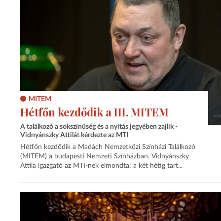
MITEM
Hétfőn kezdődik a III. MITEM
A találkozó a sokszínűség és a nyitás jegyében zajlik -
Vidnyánszky Attilát kérdezte az MTI
Hétfőn kezdődik a Madách Nemzetközi Színházi Találkozó
(MITEM) a budapesti Nemzeti Színházban. Vidnyánszky
Attila igazgató az MTI-nek elmondta: a két hétig tart...