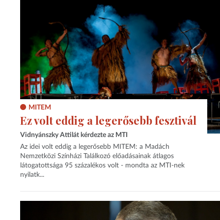
MITEM
Ez volt eddig a legerősebb fesztivál
Vidnyánszky Attilát kérdezte az MTI
Az idei volt eddig a legerősebb MITEM: a Madách
Nemzetközi Színházi Találkozó előadásainak átlagos
látogatottsága 95 százalékos volt - mondta az MTI-nek
nyilatk...