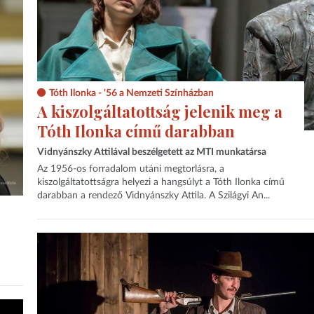
Tóth Ilonka - '56 a Nemzeti Színházban
A kiszolgáltatottság jelenik meg a
Tóth Ilonka című darabban
Vidnyánszky Attilával beszélgetett az MTI munkatársa
Az 1956-os forradalom utáni megtorlásra, a
kiszolgáltatottságra helyezi a hangsúlyt a Tóth Ilonka című
darabban a rendező Vidnyánszky Attila. A Szilágyi An...