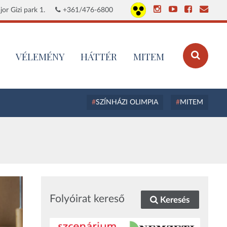
or Gizi park 1.
+361/476-6800
VÉLEMÉNY
HÁTTÉR
MITEM
SZÍNHÁZI OLIMPIA
MITEM
Folyóirat kereső
Keresés