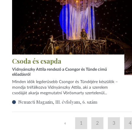
Csoda és csapda
Vidnyánszky Attila rendező a Csongor és Tünde című
előadásról
Minden idők legderűsebb Csongor és Tündéjére készülök –
mondja tréfálkozva Vidnyánszky Attila, aki a szerelem
csodáját akarja megmutatni Vörösmarty szertelenül...
Nemzeti Magazin, III. évfolyam, 6. szám
«
1
2
3
4