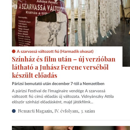
A szarvassá változott fiú (Harmadik olvasat)
Színház és film után – új verzióban
látható a Juhász Ferenc verséből
készült előadás
Párizsi bemutató után december 7-től a Nemzetiben
A párizsi Festival de l'Imaginaire vendége A szarvassá
változott fiú című előadás új változata. Vidnyánszky Attila
először színházi előadásként, majd játékfilmk...
Nemzeti Magazin, IV. évfolyam, 3. szám