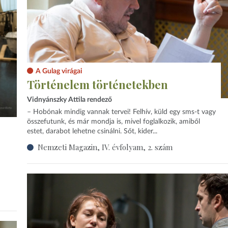
A Gulag virágai
Történelem történetekben
Vidnyánszky Attila rendező
– Hobónak mindig vannak tervei! Felhív, küld egy sms-t vagy
összefutunk, és már mondja is, mivel foglalkozik, amiből
estet, darabot lehetne csinálni. Sőt, kider...
Nemzeti Magazin, IV. évfolyam, 2. szám