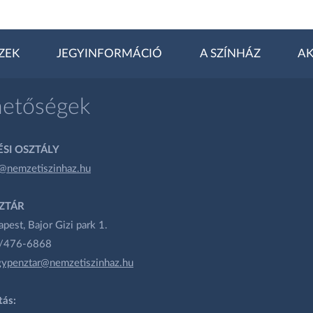
ZEK
JEGYINFORMÁCIÓ
A SZÍNHÁZ
AK
hetőségek
SI OSZTÁLY
@nemzetiszinhaz.hu
ZTÁR
est, Bajor Gizi park 1.
1/476-6868
gypenztar@nemzetiszinhaz.hu
tás: