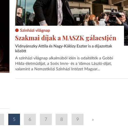
Színházi világnap
Szakmai díjak a MASZK gálaestjén
Vidnyánszky Attila és Nagy-Kálózy Eszter is a díjazottak
között
A színházi világnap alkalmából idén is odaítélték a Gobbi
Hilda-életműdíjat, a Soós Imre- és a Vámos László-díjat,
valamint a Nemzetközi Színházi Intézet Magyar...
5
6
7
8
9
»