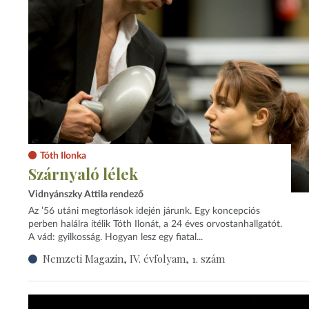
Tóth Ilonka
Szárnyaló lélek
Vidnyánszky Attila rendező
Az ’56 utáni megtorlások idején járunk. Egy koncepciós
perben halálra ítélik Tóth Ilonát, a 24 éves orvostanhallgatót.
A vád: gyilkosság. Hogyan lesz egy fiatal...
Nemzeti Magazin, IV. évfolyam, 1. szám