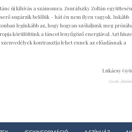
ánc új kihívás a számomra. Zsuráfszky Zoltán együttesé
serő sugárzik belőlük – hát én nem ilyen vagyok. Inkább
zonban leginkább az, hogy hogyan szólaljunk meg prózáb
ropja körülöttünk a táncot lenyűgöző energiával. Azt hisz
ő szenvedélyek kontrasztja lehet ennek az előadásnak a
Lukácsy Gyö
(2016. június