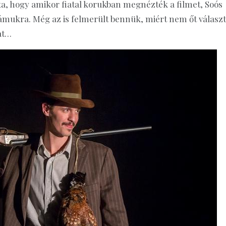
, hogy amikor fiatal korukban megnézték a filmet, Soós
zámukra. Még az is felmerült bennük, miért nem őt választ
at…