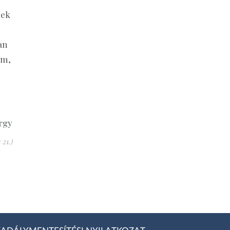
nek
an
em,
rgy
 21.)