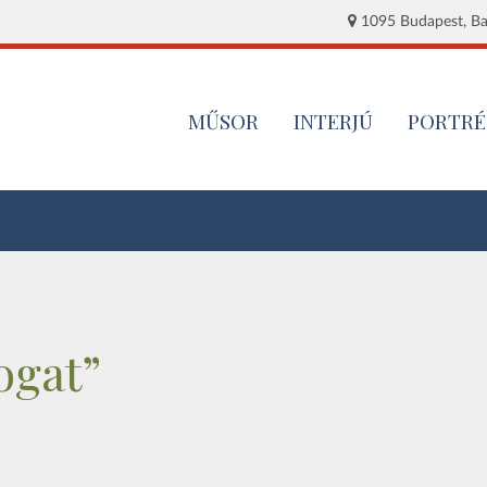
1095 Budapest, Baj
MŰSOR
INTERJÚ
PORTRÉ
ogat”