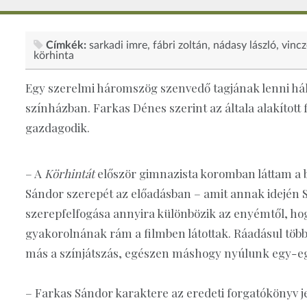
Címkék:
sarkadi imre
fábri zoltán
nádasy lászló
vincz
körhinta
Egy szerelmi háromszög szenvedő tagjának lenni hál
színházban. Farkas Dénes szerint az általa alakított 
gazdagodik.
– A
Körhintát
először gimnazista koromban láttam a
Sándor szerepét az előadásban – amit annak idején Sz
szerepfelfogása annyira különbözik az enyémtől, ho
gyakorolnának rám a filmben látottak. Ráadásul több
más a színjátszás, egészen máshogy nyúlunk egy-
– Farkas Sándor karaktere az eredeti forgatókönyv 