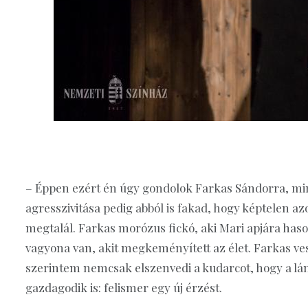
– Éppen ezért én úgy gondolok Farkas Sándorra, mint
agresszivitása pedig abból is fakad, hogy képtelen 
megtalál. Farkas morózus fickó, aki Mari apjára haso
vagyona van, akit megkeményített az élet. Farkas ve
szerintem nemcsak elszenvedi a kudarcot, hogy a lán
gazdagodik is: felismer egy új érzést.