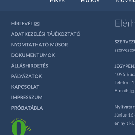
HÍREK
MŰSOR
MŰVÉS
Elér
HÍRLEVÉL ✉️
ADATKEZELÉSI TÁJÉKOZTATÓ
SZERVEZÉ
NYOMTATHATÓ MŰSOR
szervezes
DOKUMENTUMOK
ÁLLÁSHIRDETÉS
JEGYPÉN
1095 Budap
PÁLYÁZATOK
Telefon: 
KAPCSOLAT
E-mail:
je
IMPRESSZUM
Nyitvatar
PRÓBATÁBLA
Június 16-
én nyit ki.