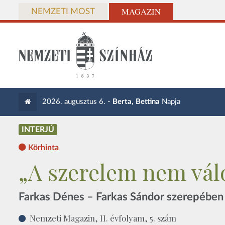
MAGAZIN
NEMZETI MOST
2026. augusztus 6. -
Berta, Bettina
Napja
INTERJÚ
Körhinta
„A szerelem nem vál
Farkas Dénes – Farkas Sándor szerepében
Nemzeti Magazin, II. évfolyam, 5. szám