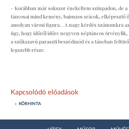
– Korábban már sokszor énekeltem színpadon, de a t
táncosai mind kemény, bajuszos srácok, elképesztő ő
amolyan városi figura… A nagy kérdés számunkra a
úgy, hogy időről időre negyven néptáncos örvénylik, 
a szűkszavú paraszti beszédmód és a táncban feltör
legszebb része.
Kapcsolódó előadások
KÖRHINTA