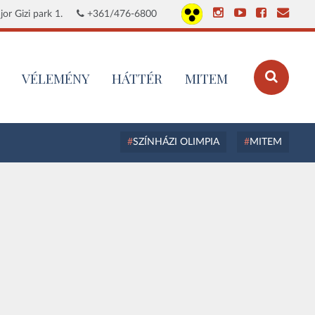
or Gizi park 1.
+361/476-6800
VÉLEMÉNY
HÁTTÉR
MITEM
SZÍNHÁZI OLIMPIA
MITEM