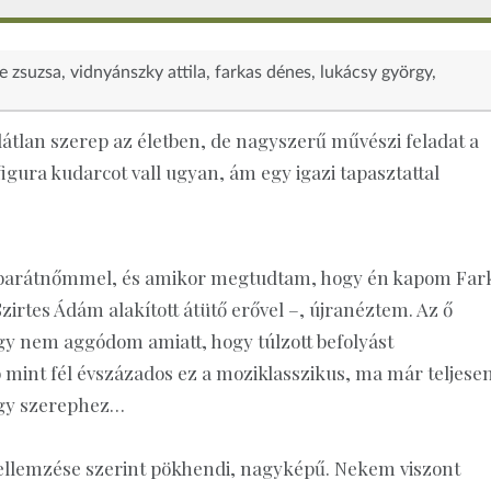
e zsuzsa
vidnyánszky attila
farkas dénes
lukácsy györgy
átlan szerep az életben, de nagyszerű művészi feladat a
figura kudarcot vall ugyan, ám egy igazi tapasztattal
 barátnőmmel, és amikor megtudtam, hogy én kapom Far
irtes Ádám alakított átütő erővel –, újranéztem. Az ő
gy nem aggódom amiatt, hogy túlzott befolyást
 mint fél évszázados ez a moziklasszikus, ma már teljese
egy szerephez…
jellemzése szerint pökhendi, nagyképű. Nekem viszont