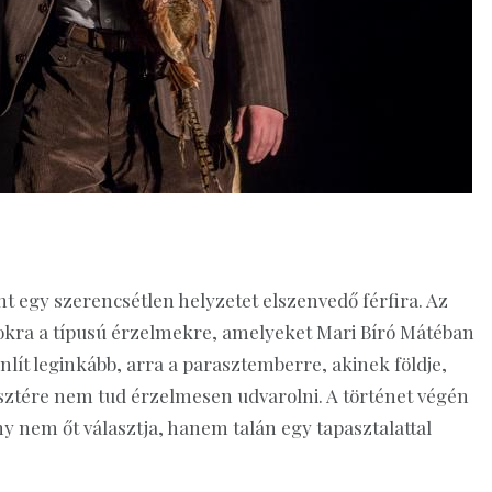
 egy szerencsétlen helyzetet elszenvedő férfira. Az
azokra a típusú érzelmekre, amelyeket Mari Bíró Mátéban
nlít leginkább, arra a parasztemberre, akinek földje,
sztére nem tud érzelmesen udvarolni. A történet végén
y nem őt választja, hanem talán egy tapasztalattal