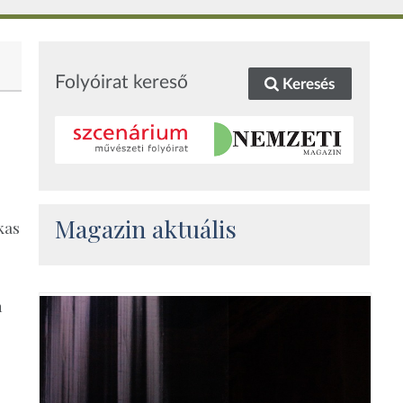
Folyóirat kereső
Keresés
Magazin aktuális
kas
n