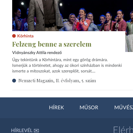
Körhinta
Felzeng benne a szerelem
Vidnyánszky Attila rendező
Úgy tekintünk a Körhintára, mint egy görög drámára.
Ismerjük a történetet, ahogy az ókori színházban is mindenki
ismerte a mítoszokat, azok szereplőit, sorsát....
Nemzeti Magazin, II. évfolyam, 5. szám
HÍREK
MŰSOR
MŰVÉS
Elér
HÍRLEVÉL ✉️