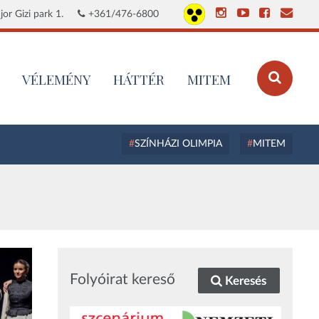
or Gizi park 1.
+361/476-6800
VÉLEMÉNY
HÁTTÉR
MITEM
SZÍNHÁZI OLIMPIA
MITEM
Folyóirat kereső
Keresés