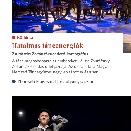
Körhinta
Hatalmas táncenergiák
Zsuráfszky Zoltán társrendező-koreográfus
A tánc megbabonázza az embereket - állítja Zsuráfszky
Zoltán, az előadás ötletgazdája. Az ő csapata, a Magyar
Nemzeti Táncegyüttes negyven táncosa és a zen...
Nemzeti Magazin, II. évfolyam, 5. szám