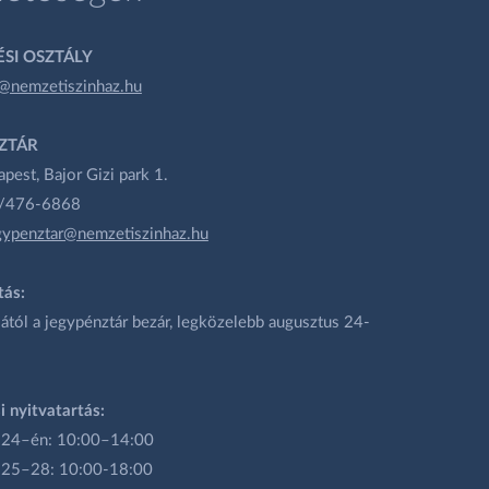
SI OSZTÁLY
@nemzetiszinhaz.hu
ZTÁR
est, Bajor Gizi park 1.
1/476-6868
gypenztar@nemzetiszinhaz.hu
tás:
ától a jegypénztár bezár, legközelebb augusztus 24-
i nyitvatartás:
 24–én: 10:00–14:00
 25–28: 10:00-18:00