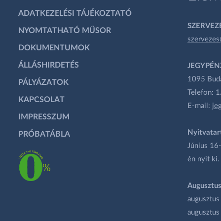
ADATKEZELÉSI TÁJÉKOZTATÓ
SZERVEZÉ
NYOMTATHATÓ MŰSOR
szervezes
DOKUMENTUMOK
ÁLLÁSHIRDETÉS
JEGYPÉN
1095 Budap
PÁLYÁZATOK
Telefon: 
KAPCSOLAT
E-mail:
je
IMPRESSZUM
Nyitvatar
PRÓBATÁBLA
Június 16-
én nyit ki.
Augusztus
augusztus
augusztus