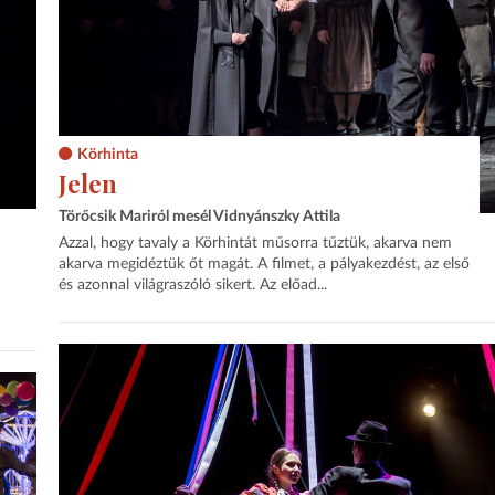
Körhinta
Jelen
Törőcsik Mariról mesél Vidnyánszky Attila
Azzal, hogy tavaly a Körhintát műsorra tűztük, akarva nem
akarva megidéztük őt magát. A filmet, a pályakezdést, az első
és azonnal világraszóló sikert. Az előad...