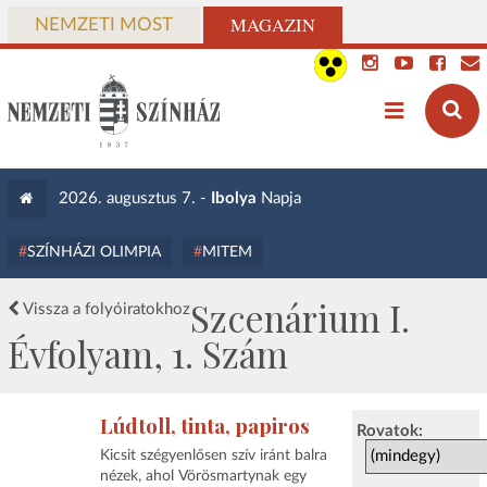
MAGAZIN
NEMZETI MOST
2026. augusztus 7. -
Ibolya
Napja
SZÍNHÁZI OLIMPIA
MITEM
Szcenárium I.
Vissza a folyóiratokhoz
Évfolyam, 1. Szám
Lúdtoll, tinta, papiros
Rovatok:
Kicsit szégyenlősen szív iránt balra
nézek, ahol Vörösmartynak egy