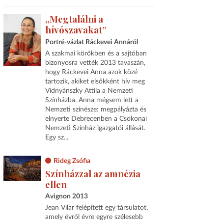
„Megtalálni a
hívószavakat”
Portré-vázlat Ráckevei Annáról
A szakmai körökben és a sajtóban
bizonyosra vették 2013 tavaszán,
hogy Ráckevei Anna azok közé
tartozik, akiket elsőkként hív meg
Vidnyánszky Attila a Nemzeti
Színházba. Anna mégsem lett a
Nemzeti színésze: megpályázta és
elnyerte Debrecenben a Csokonai
Nemzeti Színház igazgatói állását.
Egy sz...
Rideg Zsófia
Színházzal az amnézia
ellen
Avignon 2013
Jean Vilar felépített egy társulatot,
amely évről évre egyre szélesebb