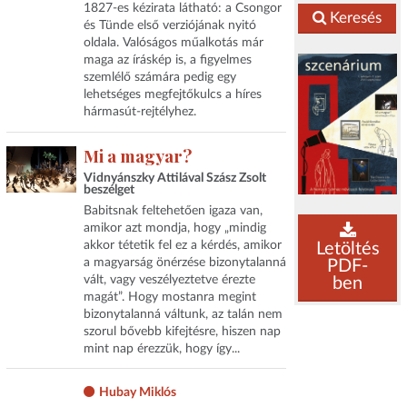
1827-es kézirata látható: a Csongor
Keresés
és Tünde első verziójának nyitó
oldala. Valóságos műalkotás már
maga az íráskép is, a figyelmes
szemlélő számára pedig egy
lehetséges megfejtőkulcs a híres
hármasút-rejtélyhez.
Mi a magyar?
Vidnyánszky Attilával Szász Zsolt
beszélget
Babitsnak feltehetően igaza van,
amikor azt mondja, hogy „mindig
akkor tétetik fel ez a kérdés, amikor
Letöltés
a magyarság önérzése bizonytalanná
PDF-
vált, vagy veszélyeztetve érezte
ben
magát”. Hogy mostanra megint
bizonytalanná váltunk, az talán nem
szorul bővebb kifejtésre, hiszen nap
mint nap érezzük, hogy így...
Hubay Miklós