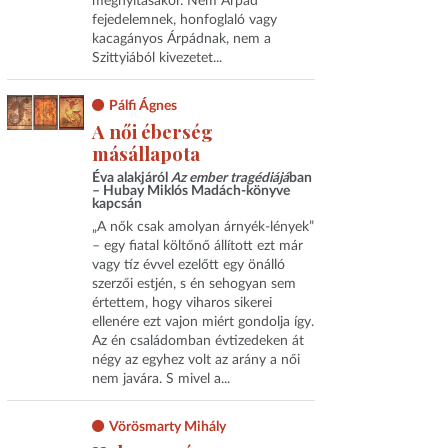
megnyitásakor. Nem Árpád
fejedelemnek, honfoglaló vagy
kacagányos Árpádnak, nem a
Szittyiából kivezetet...
Pálfi Ágnes
A női éberség
másállapota
Éva alakjáról
Az ember tragédiájá
ban
– Hubay Miklós Madách-könyve
kapcsán
„A nők csak amolyan árnyék-lények”
– egy fiatal költőnő állított ezt már
vagy tíz évvel ezelőtt egy önálló
szerzői estjén, s én sehogyan sem
értettem, hogy viharos sikerei
ellenére ezt vajon miért gondolja így.
Az én családomban évtizedeken át
négy az egyhez volt az arány a női
nem javára. S mivel a...
Vörösmarty Mihály