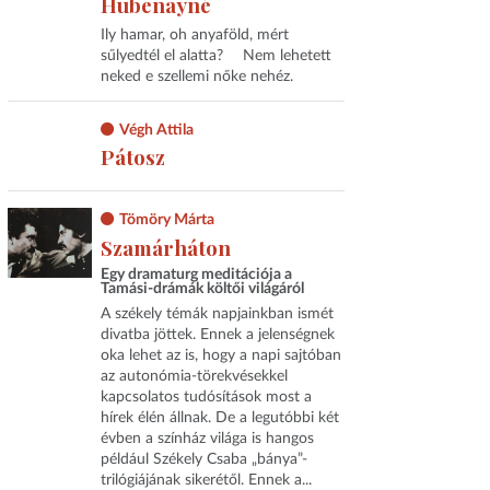
Hubenayné
Ily hamar, oh anyaföld, mért
sűlyedtél el alatta? Nem lehetett
neked e szellemi nőke nehéz.
Végh Attila
Pátosz
Tömöry Márta
Szamárháton
Egy dramaturg meditációja a
Tamási-drámák költői világáról
A székely témák napjainkban ismét
divatba jöttek. Ennek a jelenségnek
oka lehet az is, hogy a napi sajtóban
az autonómia-törekvésekkel
kapcsolatos tudósítások most a
hírek élén állnak. De a legutóbbi két
évben a színház világa is hangos
például Székely Csaba „bánya”-
trilógiájának sikerétől. Ennek a...