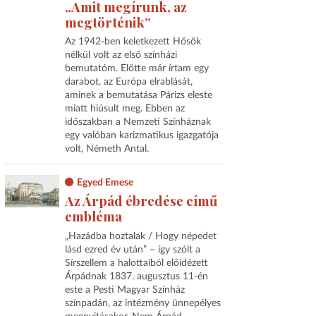
„Amit megírunk, az
megtörténik”
Az 1942-ben keletkezett Hősök
nélkül volt az első színházi
bemutatóm. Előtte már írtam egy
darabot, az Európa elrablását,
aminek a bemutatása Párizs eleste
miatt hiúsult meg. Ebben az
időszakban a Nemzeti Színháznak
egy valóban karizmatikus igazgatója
volt, Németh Antal.
Egyed Emese
Az Árpád ébredése című
embléma
„Hazádba hoztalak / Hogy népedet
lásd ezred év után” – így szólt a
Sírszellem a halottaiból előidézett
Árpádnak 1837. augusztus 11-én
este a Pesti Magyar Színház
színpadán, az intézmény ünnepélyes