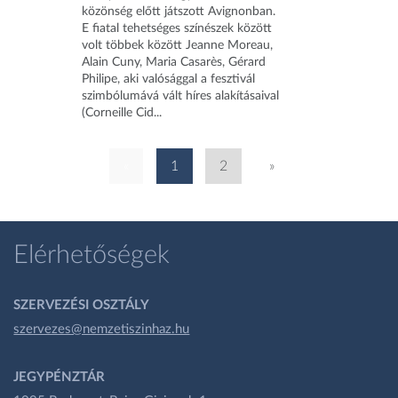
közönség előtt játszott Avignonban.
E fiatal tehetséges színészek között
volt többek között Jeanne Moreau,
Alain Cuny, Maria Casarès, Gérard
Philipe, aki valósággal a fesztivál
szimbólumává vált híres alakításaival
(Corneille Cid...
«
1
2
»
Elérhetőségek
SZERVEZÉSI OSZTÁLY
szervezes@nemzetiszinhaz.hu
JEGYPÉNZTÁR