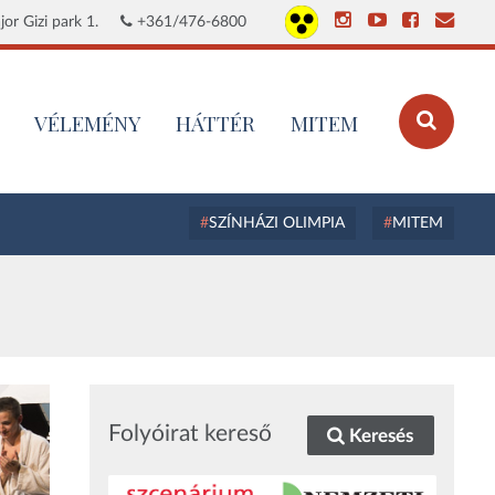
or Gizi park 1.
+361/476-6800
VÉLEMÉNY
HÁTTÉR
MITEM
SZÍNHÁZI OLIMPIA
MITEM
Folyóirat kereső
Keresés