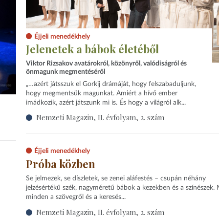
Éjjeli menedékhely
Jelenetek a bábok életéből
Viktor Rizsakov avatárokról, közönyről, valódiságról és
önmagunk megmentéséről
„…azért játsszuk el Gorkij drámáját, hogy felszabaduljunk,
hogy megmentsük magunkat. Amiért a hívő ember
imádkozik, azért játszunk mi is. És hogy a világról alk...
Nemzeti Magazin, II. évfolyam, 2. szám
Éjjeli menedékhely
Próba közben
Se jelmezek, se díszletek, se zenei aláfestés – csupán néhány
jelzésértékű szék, nagyméretű bábok a kezekben és a színészek.
minden a szövegről és a keresés...
Nemzeti Magazin, II. évfolyam, 2. szám