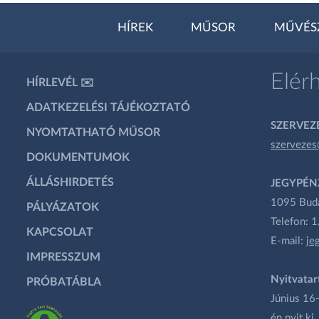
HÍREK
MŰSOR
MŰVÉS
Elér
HÍRLEVÉL ✉️
ADATKEZELÉSI TÁJÉKOZTATÓ
SZERVEZÉ
NYOMTATHATÓ MŰSOR
szervezes
DOKUMENTUMOK
ÁLLÁSHIRDETÉS
JEGYPÉN
1095 Budap
PÁLYÁZATOK
Telefon: 
KAPCSOLAT
E-mail:
je
IMPRESSZUM
Nyitvatar
PRÓBATÁBLA
Június 16-
én nyit ki.