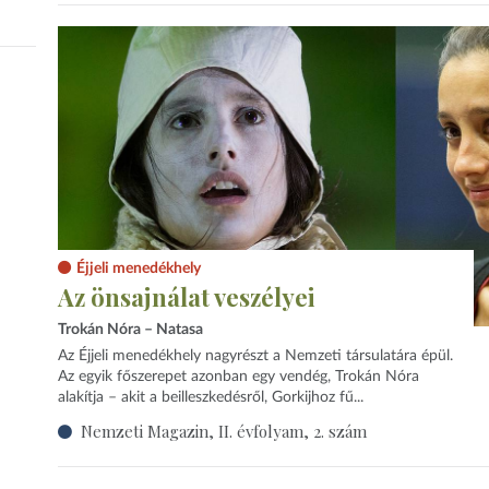
Éjjeli menedékhely
Az önsajnálat veszélyei
Trokán Nóra – Natasa
Az Éjjeli menedékhely nagyrészt a Nemzeti társulatára épül.
Az egyik főszerepet azonban egy vendég, Trokán Nóra
alakítja – akit a beilleszkedésről, Gorkijhoz fű...
Nemzeti Magazin, II. évfolyam, 2. szám