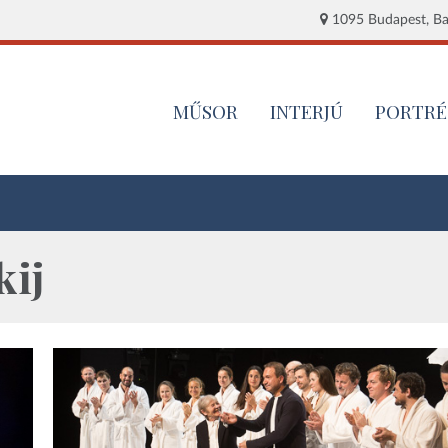
1095 Budapest, Baj
MŰSOR
INTERJÚ
PORTRÉ
kij