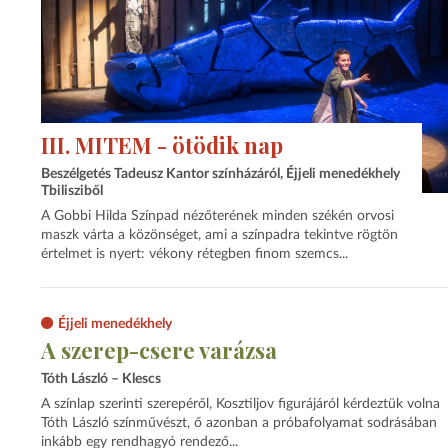
III. MITEM - ötödik nap
Beszélgetés Tadeusz Kantor színházáról, Éjjeli menedékhely
Tbilisziből
A Gobbi Hilda Színpad nézőterének minden székén orvosi
maszk várta a közönséget, ami a színpadra tekintve rögtön
értelmet is nyert: vékony rétegben finom szemcs...
Éjjeli menedékhely
A szerep-csere varázsa
Tóth László – Klescs
A színlap szerinti szerepéről, Kosztiljov figurájáról kérdeztük volna
Tóth László színművészt, ő azonban a próbafolyamat sodrásában
inkább egy rendhagyó rendező...