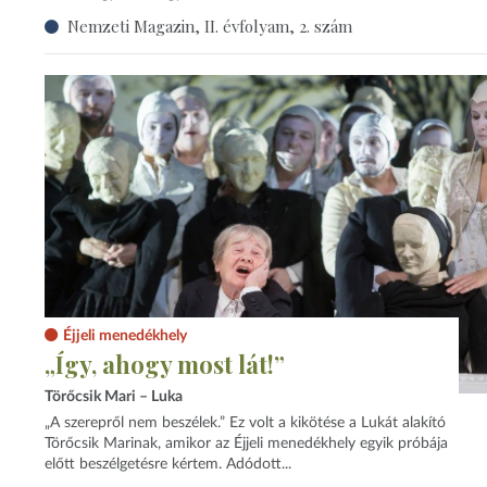
Nemzeti Magazin, II. évfolyam, 2. szám
Éjjeli menedékhely
„Így, ahogy most lát!”
Törőcsik Mari – Luka
„A szerepről nem beszélek.” Ez volt a kikötése a Lukát alakító
Törőcsik Marinak, amikor az Éjjeli menedékhely egyik próbája
előtt beszélgetésre kértem. Adódott...