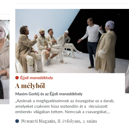
Éjjeli menedékhely
A mélyből
Maxim Gorkij és az Éjjeli menedékhely
„Azoknak a megfigyeléseimnek az összegzése ez a darab,
amelyeket csaknem húsz esztendőn át a »lecsúszott
emberek« világában tettem. Nemcsak a csavargókat,...
Nemzeti Magazin, II. évfolyam, 2. szám