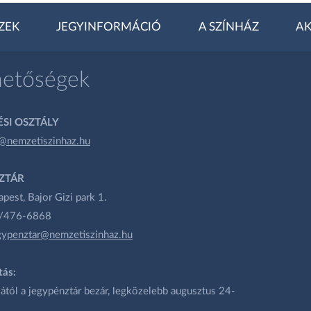
ZEK
JEGYINFORMÁCIÓ
A SZÍNHÁZ
AK
hetőségek
SI OSZTÁLY
@nemzetiszinhaz.hu
ZTÁR
est, Bajor Gizi park 1.
1/476-6868
gypenztar@nemzetiszinhaz.hu
tás:
ától a jegypénztár bezár, legközelebb augusztus 24-