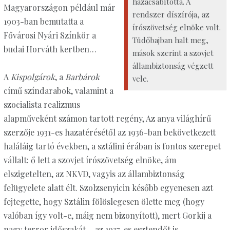
hazacsábította. A
Magyarországon például már
rendszer díszírója, az
1903-ban bemutatta a
írószövetség elnöke volt.
Fővárosi Nyári Színkör a
Tüdőbajban halt meg,
budai Horváth kertben…
mások szerint a szovjet
állambiztonság végzett
A
Kispolgárok
, a
Barbárok
vele.
című színdarabok, valamint a
szocialista realizmus
alapműveként számon tartott regény, Az anya világhírű
szerzője 1931-es hazatérésétől az 1936-ban bekövetkezett
haláláig tartó években, a sztálini érában is fontos szerepet
vállalt: ő lett a szovjet írószövetség elnöke, ám
elszigetelten, az NKVD, vagyis az állambiztonság
felügyelete alatt élt. Szolzsenyicin később egyenesen azt
fejtegette, hogy Sztálin fölöslegesen ölette meg (hogy
valóban így volt-e, máig nem bizonyított), mert Gorkij a
nagy terror időszakát, „az 1937-es esztendőt is