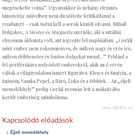
megénekelte volna”. Ugyanakkor jó néhány elemzés
bizonyítja: műveiben nem dicsőítette kritikátlanul a
rendszert – csak tudni kell a sorok között olvasni. Mihail
Bulgakov,
A Mester és Margarita
szerzője, aki a sztálini
elnyomás áldozata volt, azt jegyezte fel naplójában: „Gorkij
mint ember nem rokonszenves, de milyen nagy és erős író,
milyen döbbenetes és fontos dolgokat mond...” Például a
lét perifériájára sodródott emberekről, akik az ő révén
váltak a világirodalom ismert figuráivá: Klescs és Szatyin, a
Színész, Vaszka Pepel, a Báró, Luka és a többiek… Az „éjjeli
menedékhely” pedig Gorkij nyomán lett a zsákutcába
került emberiség szimbóluma.
(2014. október 31.)
Kapcsolódó előadások
Éjjeli menedékhely