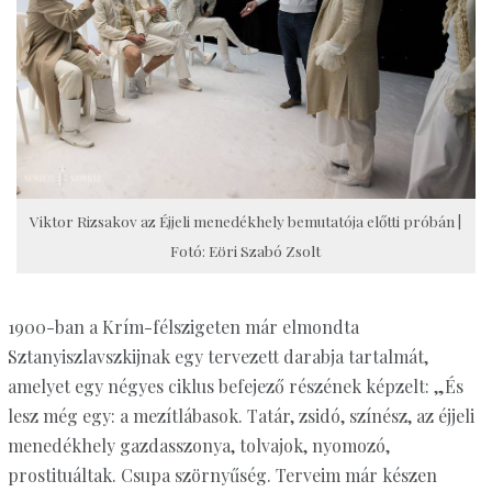
Viktor Rizsakov az Éjjeli menedékhely bemutatója előtti próbán |
Fotó: Eöri Szabó Zsolt
1900-ban a Krím-félszigeten már elmondta
Sztanyiszlavszkijnak egy tervezett darabja tartalmát,
amelyet egy négyes ciklus befejező részének képzelt: „És
lesz még egy: a mezítlábasok. Tatár, zsidó, színész, az éjjeli
menedékhely gazdasszonya, tolvajok, nyomozó,
prostituáltak. Csupa szörnyűség. Terveim már készen