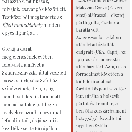
Csudra
című elbeszélése
parasztok, munkások,
Makszim Gorkij (Keserű
tolvajok, csavargók között élt.
Maxi) aláírással. Tolsztoj
Testközelből megismerte az
pártfogolta, Csehov a
Éjjeli menedékhely
minden
barátja volt.
egyes figuráját…
Az 1905-ös forradalom
után letartóztatták,
Gorkij a darab
emigrált (USA, Capri). Az
megjelenésének évében
1913-as cári amnesztia
felolvasta a művet a
után hazatért. Az 1917-es
Sztanyiszlavszkij által vezetett
forradalmat követően a
moszkvai Művész Színház
külföldi irodalmat
színészeinek, de 1905-ig –
fordító központ vezetője
lett. Bírálta a bolsevik
nem hivatalos tilalom miatt –
pártot és Lenint. 1921-
nem adhatták elő. Idegen
ben Olaszországba ment
nyelvekre azonban azonnal
betegségét kezeltetni.
lefordították, és játszani is
1931-ben Sztálin
kezdték szerte Európában: