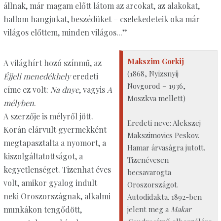
állnak, már magam előtt látom az arcokat, az alakokat,
hallom hangjukat, beszédüket – cselekedeteik oka már
világos előttem, minden világos...”
Makszim Gorkij
A világhírt hozó színmű, az
(1868, Nyizsnyij
Éjjeli menedékhely
eredeti
Novgorod – 1936,
címe ez volt:
Na dnye
, vagyis
A
Moszkva mellett)
mélyben
.
A szerzője is mélyről jött.
Eredeti neve: Alekszej
Korán elárvult gyermekként
Makszimovics Peskov.
megtapasztalta a nyomort, a
Hamar árvaságra jutott.
kiszolgáltatottságot, a
Tizenévesen
kegyetlenséget. Tizenhat éves
becsavarogta
volt, amikor gyalog indult
Oroszországot.
neki Oroszországnak, alkalmi
Autodidakta. 1892-ben
jelent meg a
Makar
munkákon tengődött,