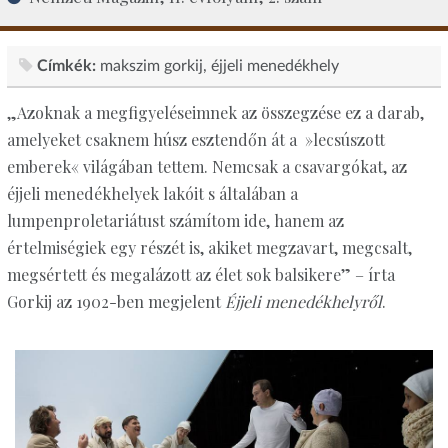
Címkék:
makszim gorkij
éjjeli menedékhely
„Azoknak a megfigyeléseimnek az összegzése ez a darab,
amelyeket csaknem húsz esztendőn át a »lecsúszott
emberek« világában tettem. Nemcsak a csavargókat, az
éjjeli menedékhelyek lakóit s általában a
lumpenproletariátust számítom ide, hanem az
értelmiségiek egy részét is, akiket megzavart, megcsalt,
megsértett és megalázott az élet sok balsikere” – írta
Gorkij az 1902-ben megjelent
Éjjeli menedékhelyről
.