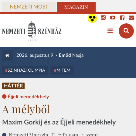
MAGAZIN
NEMZETI MOST
2026. augusztus 9. -
Emőd
Napja
SZÍNHÁZI OLIMPIA
MITEM
HÁTTÉR
Éjjeli menedékhely
A mélyből
Maxim Gorkij és az Éjjeli menedékhely
Nemzeti Magazin, II. évfolyam, 2. szám