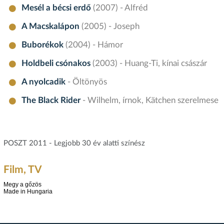
Mesél a bécsi erdő
(2007) - Alfréd
A Macskalápon
(2005) - Joseph
Buborékok
(2004) - Hámor
Holdbeli csónakos
(2003) - Huang-Ti, kínai császár
A nyolcadik
- Öltönyös
The Black Rider
- Wilhelm, írnok, Kätchen szerelmese
POSZT 2011 - Legjobb 30 év alatti színész
Film, TV
Megy a gőzös
Made in Hungaria