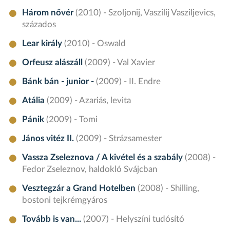
Három nővér
(2010) - Szoljonij, Vaszilij Vasziljevics,
százados
Lear király
(2010) - Oswald
Orfeusz alászáll
(2009) - Val Xavier
Bánk bán - junior -
(2009) - II. Endre
Atália
(2009) - Azariás, levita
Pánik
(2009) - Tomi
János vitéz II.
(2009) - Strázsamester
Vassza Zseleznova / A kivétel és a szabály
(2008) -
Fedor Zseleznov, haldokló Svájcban
Vesztegzár a Grand Hotelben
(2008) - Shilling,
bostoni tejkrémgyáros
Tovább is van...
(2007) - Helyszíni tudósító