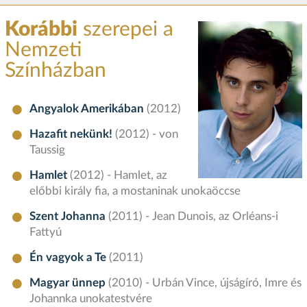
Korábbi
szerepei a
Nemzeti
Színházban
Angyalok Amerikában
(2012)
Hazafit nekünk!
(2012) - von
Taussig
Hamlet
(2012) - Hamlet, az
előbbi király fia, a mostaninak unokaöccse
Szent Johanna
(2011) - Jean Dunois, az Orléans-i
Fattyú
Én vagyok a Te
(2011)
Magyar ünnep
(2010) - Urbán Vince, újságíró, Imre és
Johannka unokatestvére