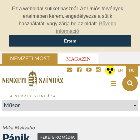
Ez a weboldal sütiket használ. Az Uniós törvények
értelmében kérem, engedélyezze a sütik
használatát, vagy zárja be az oldalt.
Bővebb
információ
Értem
MAGAZIN
NEMZETI MOST
EN
HU
Mika Myllyaho
Pánik
FEKETE KOMÉDIA