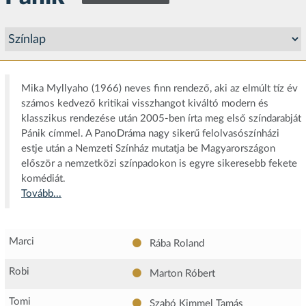
Mika Myllyaho (1966) neves finn rendező, aki az elmúlt tíz év
számos kedvező kritikai visszhangot kiváltó modern és
klasszikus rendezése után 2005-ben írta meg első színdarabját
Pánik címmel. A PanoDráma nagy sikerű felolvasószínházi
estje után a Nemzeti Színház mutatja be Magyarországon
először a nemzetközi színpadokon is egyre sikeresebb fekete
komédiát.
Tovább...
Marci
Rába Roland
Robi
Marton Róbert
Tomi
Szabó Kimmel Tamás