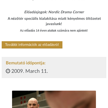
Előadásjogok: Nordic Drama Corner
A nézőtér speciális kialakítása miatt kényelmes öltözetet
javaslunk!
Az előadás
14
éven aluliak számára nem ajánlott!
További információk az előadásról
Bemutató időpontja:
2009. March 11.