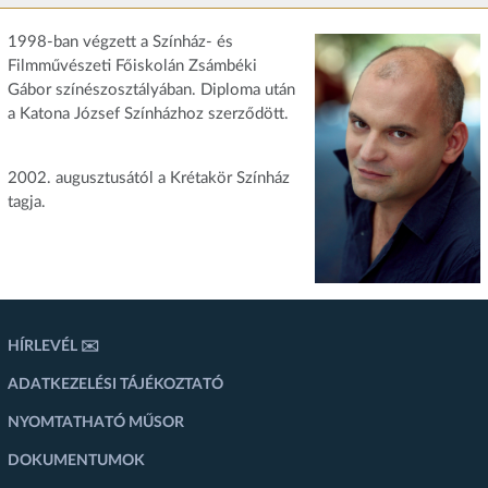
1998-ban végzett a Színház- és
Filmművészeti Főiskolán Zsámbéki
Gábor színészosztályában. Diploma után
a Katona József Színházhoz szerződött.
2002. augusztusától a Krétakör Színház
tagja.
HÍRLEVÉL ✉️
ADATKEZELÉSI TÁJÉKOZTATÓ
NYOMTATHATÓ MŰSOR
DOKUMENTUMOK