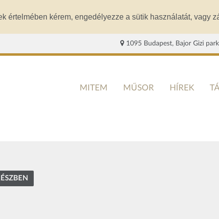
ek értelmében kérem, engedélyezze a sütik használatát, vagy zá
1095 Budapest, Bajor Gizi park
MITEM
MŰSOR
HÍREK
T
RÉSZBEN