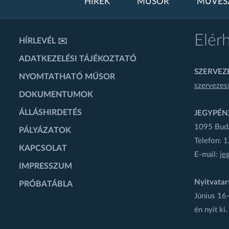
HÍREK
MŰSOR
MŰVÉS
Elér
HÍRLEVÉL ✉️
ADATKEZELÉSI TÁJÉKOZTATÓ
SZERVEZÉ
NYOMTATHATÓ MŰSOR
szervezes
DOKUMENTUMOK
ÁLLÁSHIRDETÉS
JEGYPÉN
1095 Budap
PÁLYÁZATOK
Telefon: 
KAPCSOLAT
E-mail:
je
IMPRESSZUM
Nyitvatar
PRÓBATÁBLA
Június 16-
én nyit ki.