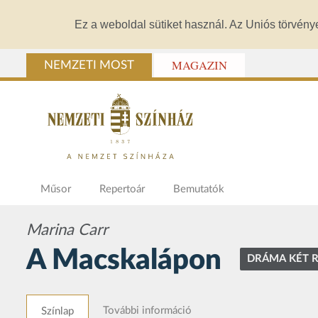
Ez a weboldal sütiket használ. Az Uniós törvény
MAGAZIN
NEMZETI MOST
Műsor
Repertoár
Bemutatók
Marina Carr
A Macskalápon
DRÁMA KÉT 
További információ
Színlap