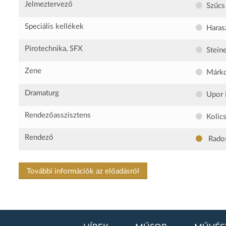
Jelmeztervező
Szűcs
Speciális kellékek
Haras
Pirotechnika, SFX
Steine
Zene
Márko
Dramaturg
Upor 
Rendezőasszisztens
Kolic
Rendező
Rados
További információk az előadásról