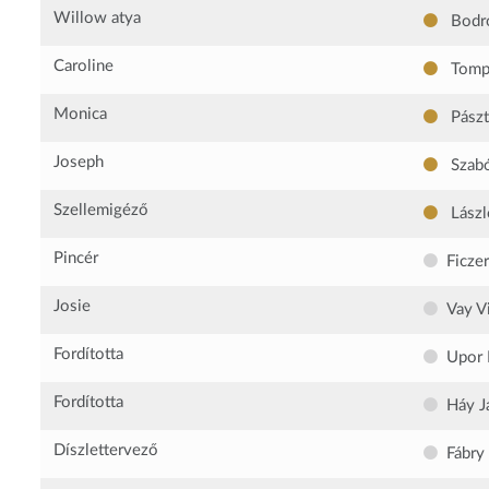
Willow atya
Bodro
Caroline
Tomp
Monica
Pászt
Joseph
Szab
Szellemigéző
László
Pincér
Ficze
Josie
Vay V
Fordította
Upor 
Fordította
Háy J
Díszlettervező
Fábry 