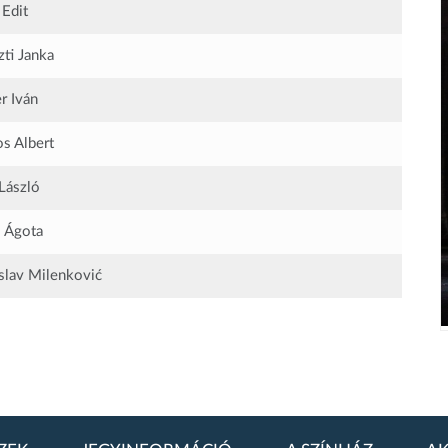
 Edit
zti Janka
r Iván
s Albert
László
s Ágota
lav Milenković