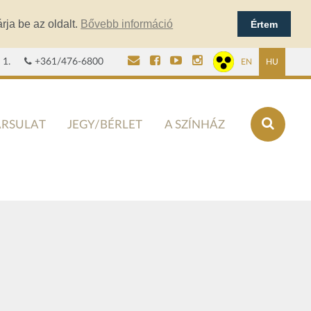
rja be az oldalt.
Bővebb információ
Értem
 1.
+361/476-6800
EN
HU
ÁRSULAT
JEGY/BÉRLET
A SZÍNHÁZ