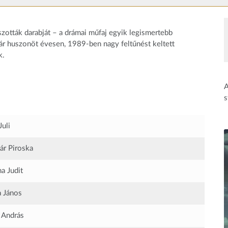
zották darabját – a drámai műfaj egyik legismertebb
ár huszonöt évesen, 1989-ben nagy feltűnést keltett
k.
A
s
Juli
r Piroska
 Judit
 János
 András