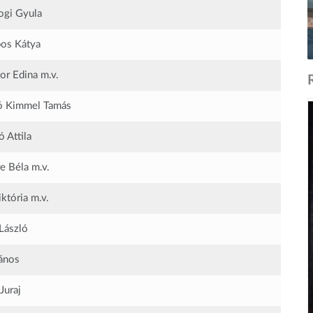
gi Gyula
os Kátya
or Edina
m.v.
ó Kimmel Tamás
 Attila
re Béla
m.v.
iktória
m.v.
László
ános
Juraj