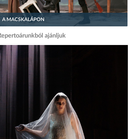
A MACSKALÁPON
Repertoárunkból ajánljuk