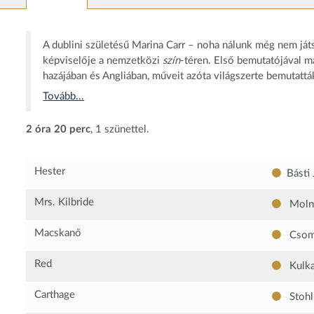
A dublini születésű Marina Carr – noha nálunk még nem játs
képviselője a nemzetközi
szín
-téren. Első bemutatójával m
hazájában és Angliában, műveit azóta világszerte bemutattá
Tovább...
2 óra 20 perc
, 1 szünettel.
Hester
Básti 
Mrs. Kilbride
Molná
Macskanő
Csoma
Red
Kulka
Carthage
Stohl