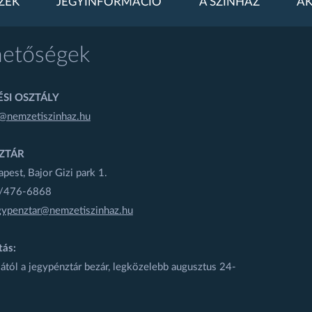
ZEK
JEGYINFORMÁCIÓ
A SZÍNHÁZ
AK
hetőségek
SI OSZTÁLY
@nemzetiszinhaz.hu
ZTÁR
est, Bajor Gizi park 1.
1/476-6868
gypenztar@nemzetiszinhaz.hu
tás:
ától a jegypénztár bezár, legközelebb augusztus 24-