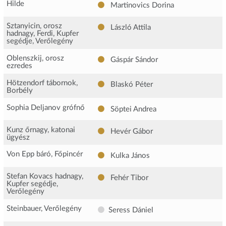
Hilde
Martinovics Dorina
Sztanyicin, orosz
László Attila
hadnagy, Ferdi, Kupfer
segédje, Verőlegény
Oblenszkij, orosz
Gáspár Sándor
ezredes
Hötzendorf tábornok,
Blaskó Péter
Borbély
Sophia Deljanov grófnő
Söptei Andrea
Kunz őrnagy, katonai
Hevér Gábor
ügyész
Von Epp báró, Főpincér
Kulka János
Stefan Kovacs hadnagy,
Fehér Tibor
Kupfer segédje,
Verőlegény
Steinbauer, Verőlegény
Seress Dániel