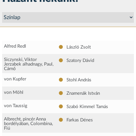
Alfred Redl
László Zsolt
Siczynski, Viktor
Szatory Dávid
Jerzabek alhadnagy, Paul,
Cárnő
von Kupfer
Stohl András
von Möhl
Znamenák István
von Taussig
Szabó Kimmel Tamás
Albrecht, pincér Anna
Farkas Dénes
bordélyában, Colombina,
Fiú