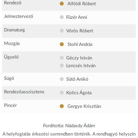
Rendező
Alföldi Róbert
Jelmeztervező
Füzér Anni
Dramaturg
Vörös Róbert
Mozgás
Stohl András
Ügyelő
Géczy István
Lencsés István
Súgó
Sütő Anikó
Rendezőasszisztens
Kolics Ágota
Pincér
Gergye Krisztián
Fordította: Nádasdy Ádám
A helyfoglalás érkezési sorrendben történik. A rendhagyó helyszín