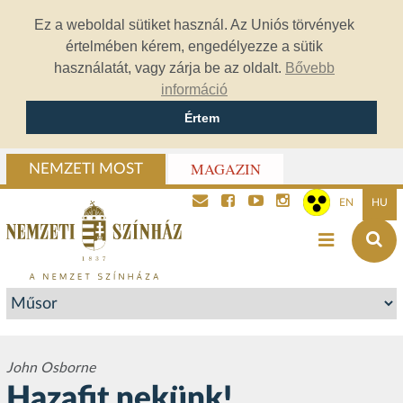
Ez a weboldal sütiket használ. Az Uniós törvények
értelmében kérem, engedélyezze a sütik
használatát, vagy zárja be az oldalt.
Bővebb
információ
Értem
MAGAZIN
NEMZETI MOST
EN
HU
John Osborne
Hazafit nekünk!