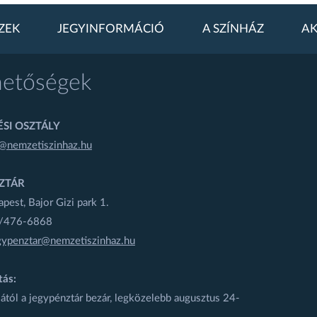
ZEK
JEGYINFORMÁCIÓ
A SZÍNHÁZ
AK
hetőségek
SI OSZTÁLY
@nemzetiszinhaz.hu
ZTÁR
est, Bajor Gizi park 1.
1/476-6868
gypenztar@nemzetiszinhaz.hu
tás:
ától a jegypénztár bezár, legközelebb augusztus 24-