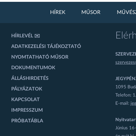
HÍREK
MŰSOR
MŰVÉS
Elér
HÍRLEVÉL ✉️
ADATKEZELÉSI TÁJÉKOZTATÓ
SZERVEZÉ
NYOMTATHATÓ MŰSOR
szervezes
DOKUMENTUMOK
ÁLLÁSHIRDETÉS
JEGYPÉN
1095 Budap
PÁLYÁZATOK
Telefon: 
KAPCSOLAT
E-mail:
je
IMPRESSZUM
Nyitvatar
PRÓBATÁBLA
Június 16-