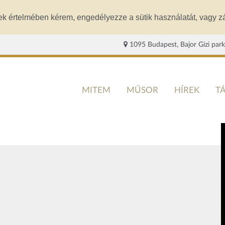
ek értelmében kérem, engedélyezze a sütik használatát, vagy zá
1095 Budapest, Bajor Gizi park
MITEM
MŰSOR
HÍREK
T