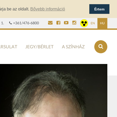
rja be az oldalt.
Bővebb információ
Értem
 1.
+361/476-6800
EN
HU
ÁRSULAT
JEGY/BÉRLET
A SZÍNHÁZ