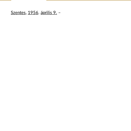
Szentes
,
1956
.
április 9.
–