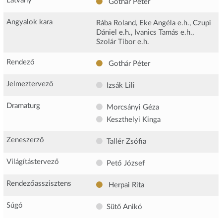
Látvány
Gothár Péter
Angyalok kara
Rába Roland, Eke Angéla e.h., Czupi
Dániel e.h., Ivanics Tamás e.h.,
Szolár Tibor e.h.
Rendező
Gothár Péter
Jelmeztervező
Izsák Lili
Dramaturg
Morcsányi Géza
Keszthelyi Kinga
Zeneszerző
Tallér Zsófia
Világítástervező
Pető József
Rendezőasszisztens
Herpai Rita
Súgó
Sütő Anikó