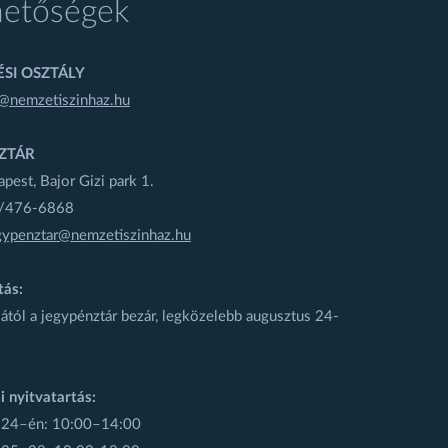
hetőségek
SI OSZTÁLY
@nemzetiszinhaz.hu
ZTÁR
est, Bajor Gizi park 1.
1/476-6868
gypenztar@nemzetiszinhaz.hu
tás:
ától a jegypénztár bezár, legközelebb augusztus 24-
i nyitvatartás:
 24–én: 10:00–14:00