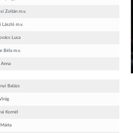
ősi Zoltán
m.v.
i László
m.v.
ovács Luca
re Béla
m.v.
i Anna
nyi Balázs
Virág
i Kornél
 Márta