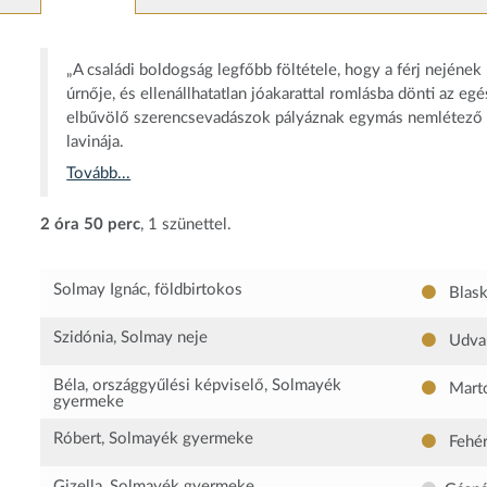
„A családi boldogság legfőbb föltétele, hogy a férj nejének
úrnője, és ellenállhatatlan jóakarattal romlásba dönti az 
elbűvölő szerencsevadászok pályáznak egymás nemlétező v
lavinája.
Tovább...
2 óra 50 perc
, 1 szünettel.
Solmay Ignác, földbirtokos
Blask
Szidónia, Solmay neje
Udvar
Béla, országgyűlési képviselő, Solmayék
Marto
gyermeke
Róbert, Solmayék gyermeke
Fehér
Gizella, Solmayék gyermeke