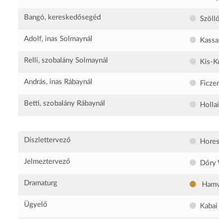
Bangó, kereskedősegéd
Szöll
Adolf, inas Solmaynál
Kassa
Relli, szobalány Solmaynál
Kis-K
András, inas Rábaynál
Ficze
Betti, szobalány Rábaynál
Holla
Díszlettervező
Hores
Jelmeztervező
Dőry 
Dramaturg
Hamva
Ügyelő
Kabai