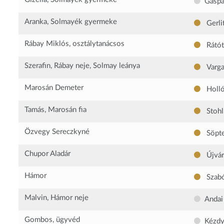
Gáspá
Aranka, Solmayék gyermeke
Gerli
Rábay Miklós, osztálytanácsos
Rátót
Szerafin, Rábay neje, Solmay leánya
Varga
Marosán Demeter
Holló
Tamás, Marosán fia
Stohl
Özvegy Sereczkyné
Söpte
Chupor Aladár
Újvár
Hámor
Szab
Malvin, Hámor neje
Andai
Gombos, ügyvéd
Kézdy