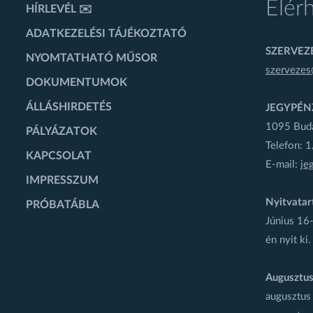
Elér
HÍRLEVÉL ✉️
ADATKEZELÉSI TÁJÉKOZTATÓ
SZERVEZÉ
NYOMTATHATÓ MŰSOR
szervezes
DOKUMENTUMOK
ÁLLÁSHIRDETÉS
JEGYPÉN
1095 Budap
PÁLYÁZATOK
Telefon: 
KAPCSOLAT
E-mail:
je
IMPRESSZUM
Nyitvatar
PRÓBATÁBLA
Június 16-
én nyit ki.
Augusztus
augusztus