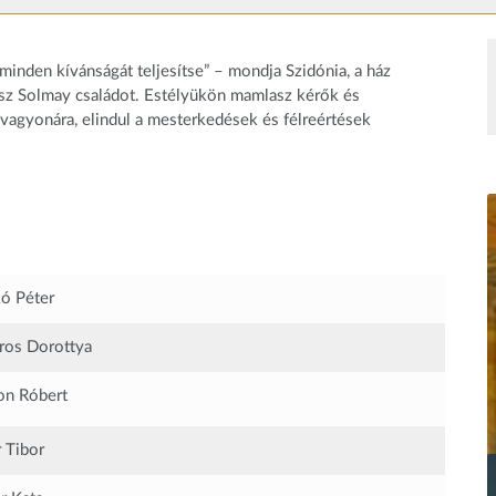
 minden kívánságát teljesítse” – mondja Szidónia, a ház
egész Solmay családot. Estélyükön mamlasz kérők és
agyonára, elindul a mesterkedések és félreértések
ó Péter
os Dorottya
n Róbert
 Tibor