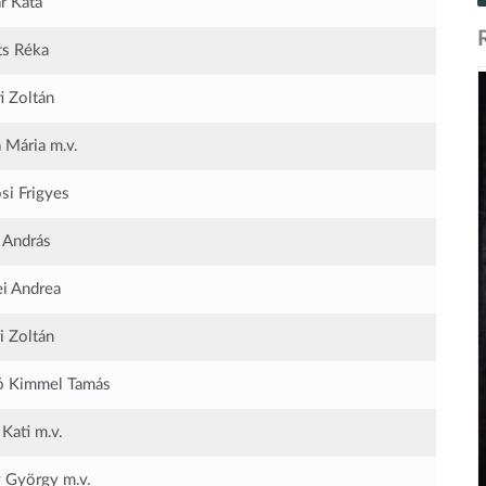
r Kata
ts Réka
i Zoltán
 Mária
m.v.
si Frigyes
 András
i Andrea
i Zoltán
ó Kimmel Tamás
 Kati
m.v.
 György
m.v.