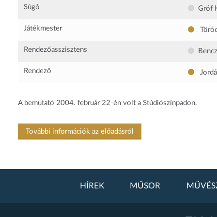
Súgó
Gróf 
Játékmester
Törőc
Rendezőasszisztens
Bencz
Rendező
Jordá
A bemutató 2004. február 22-én volt a Stúdiószínpadon.
További információk az előadásról
HÍREK
MŰSOR
MŰVÉS