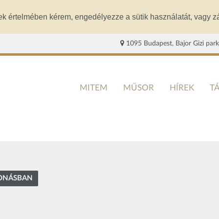
ek értelmében kérem, engedélyezze a sütik használatát, vagy zá
1095 Budapest, Bajor Gizi park
MITEM
MŰSOR
HÍREK
T
VONÁSBAN