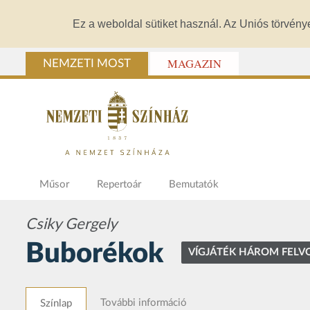
Ez a weboldal sütiket használ. Az Uniós törvény
MAGAZIN
NEMZETI MOST
Műsor
Repertoár
Bemutatók
Csiky Gergely
Buborékok
VÍGJÁTÉK HÁROM FEL
További információ
Színlap