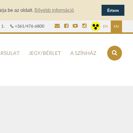
rja be az oldalt.
Bővebb információ
Értem
 1.
+361/476-6800
EN
HU
ÁRSULAT
JEGY/BÉRLET
A SZÍNHÁZ