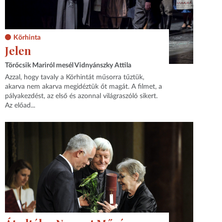
Körhinta
Jelen
Törőcsik Mariról mesél Vidnyánszky Attila
Azzal, hogy tavaly a Körhintát műsorra tűztük,
akarva nem akarva megidéztük őt magát. A filmet, a
pályakezdést, az első és azonnal világraszóló sikert.
Az előad...