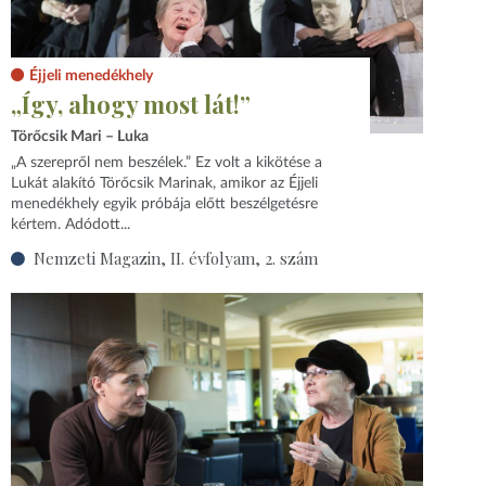
Éjjeli menedékhely
„Így, ahogy most lát!”
Törőcsik Mari – Luka
„A szerepről nem beszélek.” Ez volt a kikötése a
Lukát alakító Törőcsik Marinak, amikor az Éjjeli
menedékhely egyik próbája előtt beszélgetésre
kértem. Adódott...
Nemzeti Magazin, II. évfolyam, 2. szám