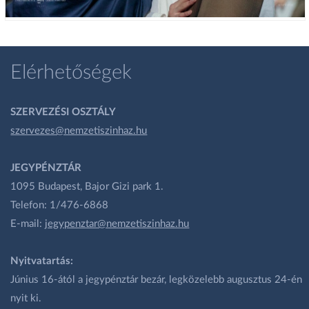
Elérhetőségek
SZERVEZÉSI OSZTÁLY
szervezes@nemzetiszinhaz.hu
JEGYPÉNZTÁR
1095 Budapest, Bajor Gizi park 1.
Telefon: 1/476-6868
E-mail:
jegypenztar@nemzetiszinhaz.hu
Nyitvatartás:
Június 16-ától a jegypénztár bezár, legközelebb augusztus 24-én
nyit ki.