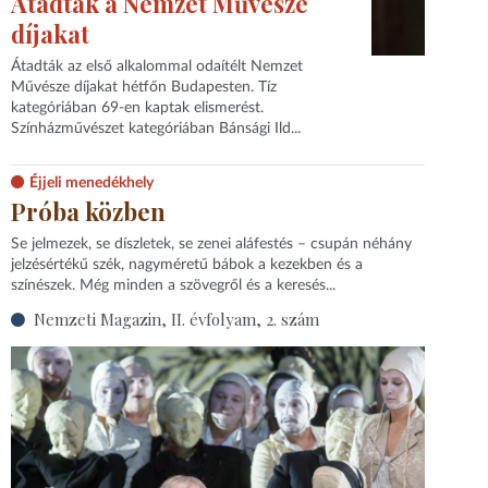
Átadták a Nemzet Művésze
díjakat
Átadták az első alkalommal odaítélt Nemzet
Művésze díjakat hétfőn Budapesten. Tíz
kategóriában 69-en kaptak elismerést.
Színházművészet kategóriában Bánsági Ild...
Éjjeli menedékhely
Próba közben
Se jelmezek, se díszletek, se zenei aláfestés – csupán néhány
jelzésértékű szék, nagyméretű bábok a kezekben és a
színészek. Még minden a szövegről és a keresés...
Nemzeti Magazin, II. évfolyam, 2. szám