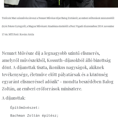
Törőcsik Mari színművész átveszi a Nemzet Művésze
díjat Balog Zoltántól, az emberi erőforrások miniszterétől
(b) és Fekete Györgytől, a Magyar Művészeti Akadémia elnökétől a Pesti Vigadó dísztermében 2014. november
17-én. MTI Fotó: Kovács Attila
Nemzet Művésze
díj a legnagyobb szintű elismerés,
amelyről művészekből, Kossuth-díjasokból álló bizottság
dönt. A díjazottak tiszta, ikonikus nagyságok, akiknek
tevékenysége, életműve előtt pályatársak és a közönség
egyaránt elismeréssel adózik" - mondta beszédében Balog
Zoltán, az emberi erőforrások minisztere.
A díjazottak:
Építőművészet:
Bachman Zoltán építész;