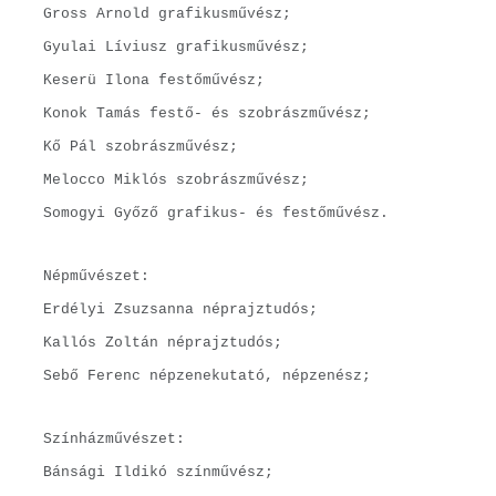
Gross Arnold grafikusművész;
Gyulai Líviusz grafikusművész;
Keserü Ilona festőművész;
Konok Tamás festő- és szobrászművész;
Kő Pál szobrászművész;
Melocco Miklós szobrászművész;
Somogyi Győző grafikus- és festőművész.
Népművészet:
Erdélyi Zsuzsanna néprajztudós;
Kallós Zoltán néprajztudós;
Sebő Ferenc népzenekutató, népzenész;
Színházművészet:
Bánsági Ildikó színművész;