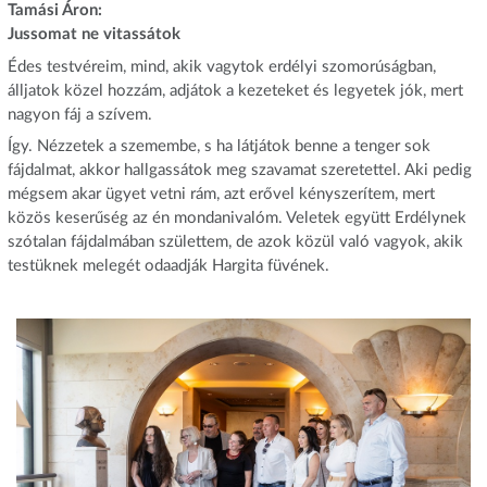
Tamási Áron:
Jussomat ne vitassátok
Édes testvéreim, mind, akik vagytok erdélyi szomorúságban,
álljatok közel hozzám, adjátok a kezeteket és legyetek jók, mert
nagyon fáj a szívem.
Így. Nézzetek a szemembe, s ha látjátok benne a tenger sok
fájdalmat, akkor hallgassátok meg szavamat szeretettel. Aki pedig
mégsem akar ügyet vetni rám, azt erővel kényszerítem, mert
közös keserűség az én mondanivalóm. Veletek együtt Erdélynek
szótalan fájdalmában születtem, de azok közül való vagyok, akik
testüknek melegét odaadják Hargita füvének.