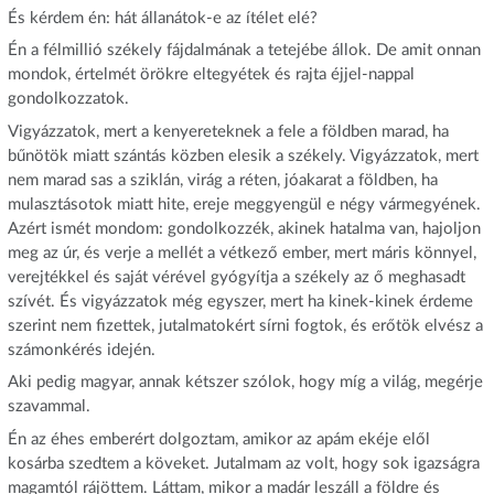
És kérdem én: hát állanátok-e az ítélet elé?
Én a félmillió székely fájdalmának a tetejébe állok. De amit onnan
mondok, értelmét örökre eltegyétek és rajta éjjel-nappal
gondolkozzatok.
Vigyázzatok, mert a kenyereteknek a fele a földben marad, ha
bűnötök miatt szántás közben elesik a székely. Vigyázzatok, mert
nem marad sas a sziklán, virág a réten, jóakarat a földben, ha
mulasztásotok miatt hite, ereje meggyengül e négy vármegyének.
Azért ismét mondom: gondolkozzék, akinek hatalma van, hajoljon
meg az úr, és verje a mellét a vétkező ember, mert máris könnyel,
verejtékkel és saját vérével gyógyítja a székely az ő meghasadt
szívét. És vigyázzatok még egyszer, mert ha kinek-kinek érdeme
szerint nem fizettek, jutalmatokért sírni fogtok, és erőtök elvész a
számonkérés idején.
Aki pedig magyar, annak kétszer szólok, hogy míg a világ, megérje
szavammal.
Én az éhes emberért dolgoztam, amikor az apám ekéje elől
kosárba szedtem a köveket. Jutalmam az volt, hogy sok igazságra
magamtól rájöttem. Láttam, mikor a madár leszáll a földre és