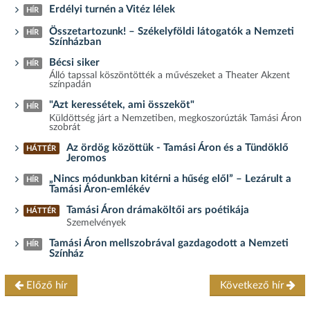
Erdélyi turnén a Vitéz lélek
HÍR
Összetartozunk! – Székelyföldi látogatók a Nemzeti
HÍR
Színházban
Bécsi siker
HÍR
Álló tapssal köszöntötték a művészeket a Theater Akzent
színpadán
"Azt keressétek, ami összeköt"
HÍR
Küldöttség járt a Nemzetiben, megkoszorúzták Tamási Áron
szobrát
Az ördög közöttük - Tamási Áron és a Tündöklő
HÁTTÉR
Jeromos
„Nincs módunkban kitérni a hűség elől” – Lezárult a
HÍR
Tamási Áron-emlékév
Tamási Áron drámaköltői ars poétikája
HÁTTÉR
Szemelvények
Tamási Áron mellszobrával gazdagodott a Nemzeti
HÍR
Színház
Előző hír
Következő hír