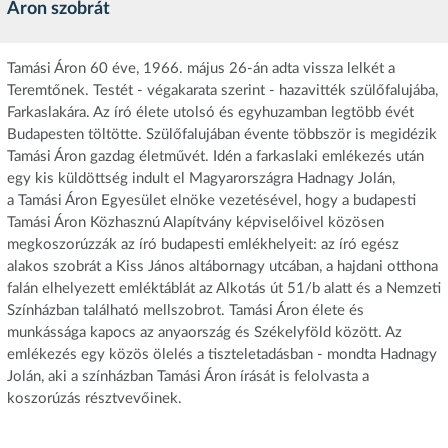
Áron szobrát
Tamási Áron 60 éve, 1966. május 26-án adta vissza lelkét a
Teremtőnek. Testét - végakarata szerint - hazavitték szülőfalujába,
Farkaslakára. Az író élete utolsó és egyhuzamban legtöbb évét
Budapesten töltötte. Szülőfalujában
évente többször is megidézik
Tamási Áron gazdag életművét. Idén a farkaslaki emlékezés után
egy kis küldöttség indult el Magyarországra Hadnagy Jolán,
a Tamási Áron Egyesület elnöke vezetésével, hogy a budapesti
Tamási Áron Közhasznú Alapítvány képviselőivel közösen
megkoszorúzzák az író budapesti emlékhelyeit: az író egész
alakos szobrát a Kiss János altábornagy utcában, a hajdani otthona
falán elhelyezett emléktáblát az Alkotás út 51/b alatt és a Nemzeti
Színházban található mellszobrot. Tamási Áron élete és
munkássága kapocs az anyaország és Székelyföld között. Az
emlékezés egy közös ölelés a tiszteletadásban - mondta Hadnagy
Jolán, aki a színházban Tamási Áron írását is felolvasta a
koszorúzás résztvevőinek.