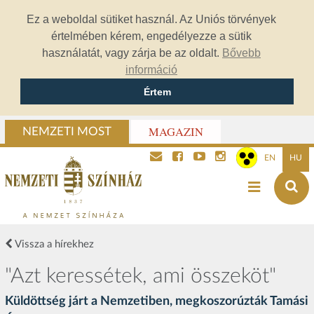
Ez a weboldal sütiket használ. Az Uniós törvények
értelmében kérem, engedélyezze a sütik
használatát, vagy zárja be az oldalt.
Bővebb
információ
Értem
MAGAZIN
NEMZETI MOST
EN
HU
Vissza a hírekhez
"Azt keressétek, ami összeköt"
Küldöttség járt a Nemzetiben, megkoszorúzták Tamási