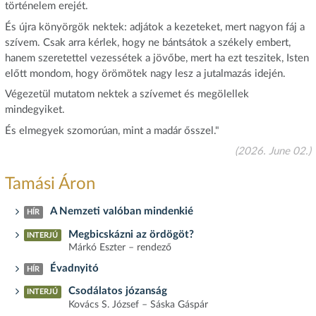
történelem erejét.
És újra könyörgök nektek: adjátok a kezeteket, mert nagyon fáj a
szívem. Csak arra kérlek, hogy ne bántsátok a székely embert,
hanem szeretettel vezessétek a jövőbe, mert ha ezt teszitek, Isten
előtt mondom, hogy örömötek nagy lesz a jutalmazás idején.
Végezetül mutatom nektek a szívemet és megölellek
mindegyiket.
És elmegyek szomorúan, mint a madár ősszel."
(2026. June 02.)
Tamási Áron
A Nemzeti valóban mindenkié
HÍR
Megbicskázni az ördögöt?
INTERJÚ
Márkó Eszter – rendező
Évadnyitó
HÍR
Csodálatos józanság
INTERJÚ
Kovács S. József – Sáska Gáspár