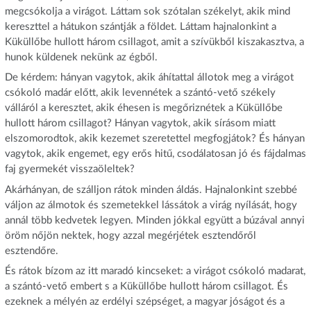
megcsókolja a virágot. Láttam sok szótalan székelyt, akik mind
kereszttel a hátukon szántják a földet. Láttam hajnalonkint a
Küküllőbe hullott három csillagot, amit a szívükből kiszakasztva, a
hunok küldenek nekünk az égből.
De kérdem: hányan vagytok, akik áhítattal állotok meg a virágot
csókoló madár előtt, akik levennétek a szántó-vető székely
válláról a keresztet, akik éhesen is megőriznétek a Küküllőbe
hullott három csillagot? Hányan vagytok, akik sírásom miatt
elszomorodtok, akik kezemet szeretettel megfogjátok? És hányan
vagytok, akik engemet, egy erős hitű, csodálatosan jó és fájdalmas
faj gyermekét visszaöleltek?
Akárhányan, de szálljon rátok minden áldás. Hajnalonkint szebbé
váljon az álmotok és szemetekkel lássátok a virág nyílását, hogy
annál több kedvetek legyen. Minden jókkal együtt a búzával annyi
öröm nőjön nektek, hogy azzal megérjétek esztendőről
esztendőre.
És rátok bízom az itt maradó kincseket: a virágot csókoló madarat,
a szántó-vető embert s a Küküllőbe hullott három csillagot. És
ezeknek a mélyén az erdélyi szépséget, a magyar jóságot és a