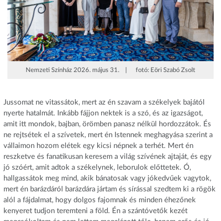
Nemzeti Színház 2026. május 31. | fotó: Eöri Szabó Zsolt
Jussomat ne vitassátok, mert az én szavam a székelyek bajától
nyerte hatalmát. Inkább fájjon nektek is a szó, és az igazságot,
amit itt mondok, bajban, örömben panasz nélkül hordozzátok. És
ne rejtsétek el a szívetek, mert én Istennek meghagyása szerint a
vállaimon hozom elétek egy kicsi népnek a terhét. Mert én
reszketve és fanatikusan keresem a világ szívének ajtaját, és egy
jó szóért, amit adtok a székelynek, leborulok előttetek. Ó,
hallgassátok meg mind, akik bánatosak vagy jókedvűek vagytok,
mert én barázdáról barázdára jártam és sírással szedtem ki a rögök
alól a fájdalmat, hogy dolgos fajomnak és minden éhezőnek
kenyeret tudjon teremteni a föld. Én a szántóvetők kezét