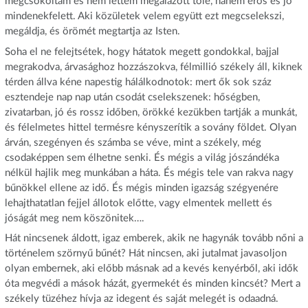
megcsókoltam és nem lettem megalázott tőle, hanem erős és jó
mindenekfelett. Aki közületek velem együtt ezt megcselekszi,
megáldja, és örömét megtartja az Isten.
Soha el ne felejtsétek, hogy hátatok megett gondokkal, bajjal
megrakodva, árvasághoz hozzászokva, félmillió székely áll, kiknek
térden állva kéne napestig hálálkodnotok: mert ők sok száz
esztendeje nap nap után csodát cselekszenek: hőségben,
zivatarban, jó és rossz időben, örökké kezükben tartják a munkát,
és félelmetes hittel termésre kényszerítik a sovány földet. Olyan
árván, szegényen és számba se véve, mint a székely, még
csodaképpen sem élhetne senki. És mégis a világ jószándéka
nélkül hajlik meg munkában a háta. És mégis tele van rakva nagy
bűnökkel ellene az idő. És mégis minden igazság szégyenére
lehajthatatlan fejjel állotok előtte, vagy elmentek mellett és
jóságát meg nem köszönitek….
Hát nincsenek áldott, igaz emberek, akik ne hagynák tovább nőni a
történelem szörnyű bűnét? Hát nincsen, aki jutalmat javasoljon
olyan embernek, aki előbb másnak ad a kevés kenyérből, aki idők
óta megvédi a mások házát, gyermekét és minden kincsét? Mert a
székely tüzéhez hívja az idegent és saját melegét is odaadná.