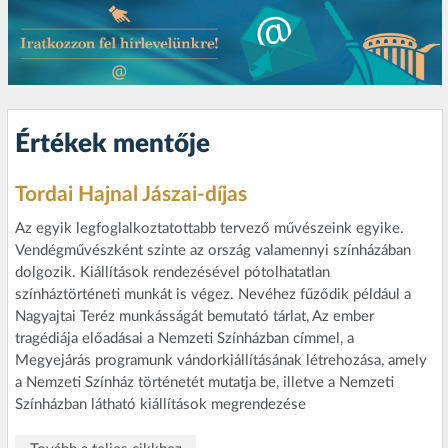
Értékek mentője
Tordai Hajnal Jászai-díjas
Az egyik legfoglalkoztatottabb tervező művészeink egyike.
Vendégművészként szinte az ország valamennyi színházában
dolgozik. Kiállítások rendezésével pótolhatatlan
színháztörténeti munkát is végez. Nevéhez fűződik például a
Nagyajtai Teréz munkásságát bemutató tárlat, Az ember
tragédiája előadásai a Nemzeti Színházban címmel, a
Megyejárás programunk vándorkiállításának létrehozása, amely
a Nemzeti Színház történetét mutatja be, illetve a Nemzeti
Színházban látható kiállítások megrendezése