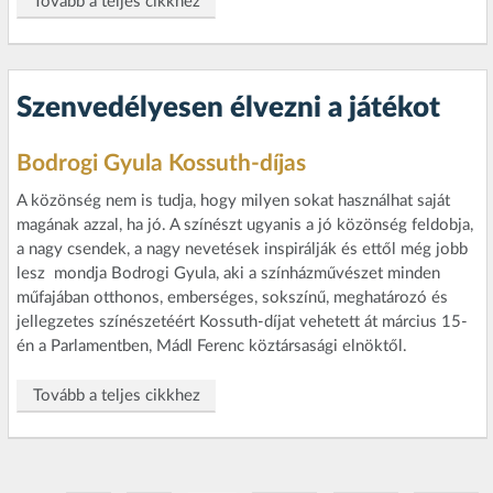
Tovább a teljes cikkhez
Szenvedélyesen élvezni a játékot
Bodrogi Gyula Kossuth-díjas
A közönség nem is tudja, hogy milyen sokat használhat saját
magának azzal, ha jó. A színészt ugyanis a jó közönség feldobja,
a nagy csendek, a nagy nevetések inspirálják és ettől még jobb
lesz  mondja Bodrogi Gyula, aki a színházművészet minden
műfajában otthonos, emberséges, sokszínű, meghatározó és
jellegzetes színészetéért Kossuth-díjat vehetett át március 15-
én a Parlamentben, Mádl Ferenc köztársasági elnöktől.
Tovább a teljes cikkhez