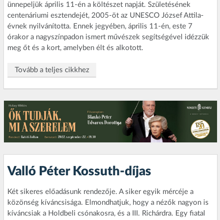
ünnepeljük április 11-én a költészet napját. Születésének
centenáriumi esztendejét, 2005-öt az UNESCO József Attila-
évnek nyilvánította. Ennek jegyében, április 11-én, este 7
órakor a nagyszínpadon ismert művészek segítségével idézzük
meg őt és a kort, amelyben élt és alkotott.
Tovább a teljes cikkhez
Valló Péter Kossuth-díjas
Két sikeres előadásunk rendezője. A siker egyik mércéje a
közönség kíváncsisága. Elmondhatjuk, hogy a nézők nagyon is
kíváncsiak a Holdbeli csónakosra, és a III. Richárdra. Egy fiatal