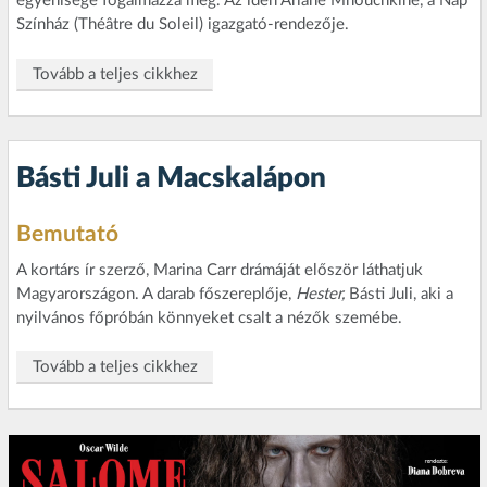
egyénisége fogalmazza meg. Az idén Ariane Mnouchkine, a Nap
Színház (Théâtre du Soleil) igazgató-rendezője.
Tovább a teljes cikkhez
Básti Juli a Macskalápon
Bemutató
A kortárs ír szerző, Marina Carr drámáját először láthatjuk
Magyarországon. A darab főszereplője,
Hester,
Básti Juli, aki a
nyilvános főpróbán könnyeket csalt a nézők szemébe.
Tovább a teljes cikkhez