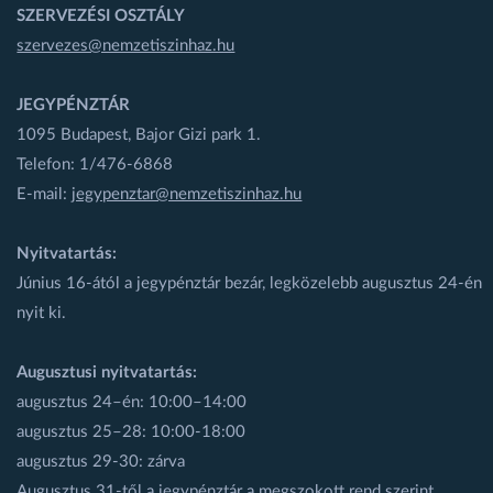
SZERVEZÉSI OSZTÁLY
szervezes@nemzetiszinhaz.hu
JEGYPÉNZTÁR
1095 Budapest, Bajor Gizi park 1.
Telefon: 1/476-6868
E-mail:
jegypenztar@nemzetiszinhaz.hu
Nyitvatartás:
Június 16-ától a jegypénztár bezár, legközelebb augusztus 24-én
nyit ki.
Augusztusi nyitvatartás:
augusztus 24–én: 10:00–14:00
augusztus 25–28: 10:00-18:00
augusztus 29-30: zárva
Augusztus 31-től a jegypénztár a megszokott rend szerint,