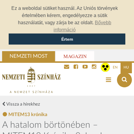
Ez a weboldal sütiket használ. Az Uniós törvények
értelmében kérem, engedélyezze a sütik
használatát, vagy zárja be az oldalt.
Bővebb
információ
Értem
MAGAZIN
NEMZETI MOST
EN
HU
Vissza a hírekhez
MITEM13 krónika
A hatalom börtönében –