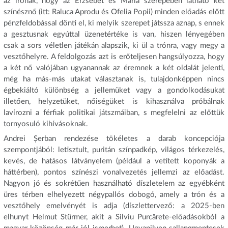
az írónak, hogy az Erzsébet és Mária szerepében látható két
színésznő (itt: Raluca Aprodu és Ofelia Popii) minden előadás előtt
pénzfeldobással dönti el, ki melyik szerepet játssza aznap, s ennek
a gesztusnak egyúttal üzenetértéke is van, hiszen lényegében
csak a sors véletlen játékán alapszik, ki ül a trónra, vagy megy a
vesztőhelyre. A feldolgozás azt is erőteljesen hangsúlyozza, hogy
a két nő valójában ugyanannak az éremnek a két oldalát jelenti,
még ha más-más utakat választanak is, tulajdonképpen nincs
égbekiáltó különbség a jellemüket vagy a gondolkodásukat
illetően, helyzetüket, nőiségüket is kihasználva próbálnak
lavírozni a férfiak politikai játszmáiban, s megfelelni az előttük
tornyosuló kihívásoknak.
Andrei Șerban rendezése tökéletes a darab koncepciója
szempontjából: letisztult, puritán színpadkép, világos térkezelés,
kevés, de hatásos látványelem (például a vetített koponyák a
háttérben), pontos színészi vonalvezetés jellemzi az előadást.
Nagyon jó és sokrétűen használható díszletelem az egyébként
üres térben elhelyezett négypallós dobogó, amely a trón és a
vesztőhely emelvényét is adja (díszlettervező: a 2025-ben
elhunyt Helmut Stürmer, akit a Silviu Purcărete-előadásokból a