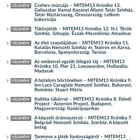
Csehov múzsája – MITEM13 Krónika 13.
VÉLEMÉNY
Galiaszkar Kamal Kazanyi Állami Tatár Színház,
Tatár Köztársaság, Oroszország: Lelkem
kukoricája
Tükörjáték – MITEM13 Krónika 12. N.I. Török
VÉLEMÉNY
Színház, Szkopje, Észak-Macedónia: Amadeus
Az élet csapdájában – MITEM13 Krónika 11.
VÉLEMÉNY
Katalán Nemzeti Színház és Teatres en Xarxa,
Barcelona, Spanyolország: Tarsius
Az emberrel együtt lélegző táj – MITEM13
VÉLEMÉNY
Krónika 10. Pier 21, Leeuwarden, Hollandia:
Madarak
A hatalom börtönében – MITEM13 Krónika 9.
VÉLEMÉNY
Ion Luca Caragiale Nemzeti Színház, Bukarest,
Románia: Stuart Mária
Kalitka tükörrel – MITEM13 Krónika 8. Feledi
VÉLEMÉNY
Project - Asterion Project, Budapest,
Magyarország: Kanáripaprikás
A képzelt drámaszerző – MITEM13 Krónika 7.
VÉLEMÉNY
Belgrádi Nemzeti Színház, Szerbia: A képzelt
beteg
Tanmese a játék fontosságáról – MITEM13
VÉLEMÉNY