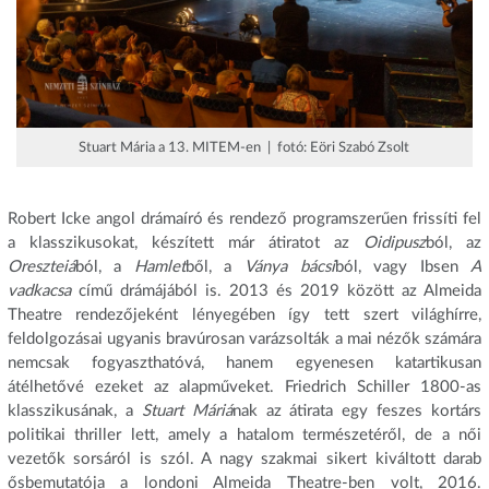
Stuart Mária a 13. MITEM-en | fotó: Eöri Szabó Zsolt
Robert Icke angol drámaíró és rendező programszerűen frissíti fel
a klasszikusokat, készített már átiratot az
Oidipusz
ból, az
Oreszteiá
ból, a
Hamlet
ből, a
Ványa bácsi
ból, vagy Ibsen
A
vadkacsa
című drámájából is. 2013 és 2019 között az Almeida
Theatre rendezőjeként lényegében így tett szert világhírre,
feldolgozásai ugyanis bravúrosan varázsolták a mai nézők számára
nemcsak fogyaszthatóvá, hanem egyenesen katartikusan
átélhetővé ezeket az alapműveket. Friedrich Schiller 1800-as
klasszikusának, a
Stuart Máriá
nak az átirata egy feszes kortárs
politikai thriller lett, amely a hatalom természetéről, de a női
vezetők sorsáról is szól. A nagy szakmai sikert kiváltott darab
ősbemutatója a londoni Almeida Theatre-ben volt, 2016.