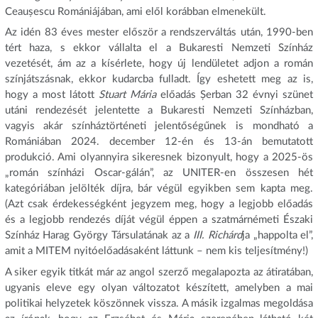
Ceaușescu Romániájában, ami elől korábban elmenekült.
Az idén 83 éves mester először a rendszerváltás után, 1990-ben
tért haza, s ekkor vállalta el a Bukaresti Nemzeti Színház
vezetését, ám az a kísérlete, hogy új lendületet adjon a román
színjátszásnak, ekkor kudarcba fulladt. Így eshetett meg az is,
hogy a most látott
Stuart Mária
előadás Șerban 32 évnyi szünet
utáni rendezését jelentette a Bukaresti Nemzeti Színházban,
vagyis akár színháztörténeti jelentőségűnek is mondható a
Romániában 2024. december 12-én és 13-án bemutatott
produkció. Ami olyannyira sikeresnek bizonyult, hogy a 2025-ös
„román színházi Oscar-gálán”, az UNITER-en összesen hét
kategóriában jelölték díjra, bár végül egyikben sem kapta meg.
(Azt csak érdekességként jegyzem meg, hogy a legjobb előadás
és a legjobb rendezés díját végül éppen a szatmárnémeti Északi
Színház Harag György Társulatának az a
III. Richárd
ja „happolta el”,
amit a MITEM nyitóelőadásaként láttunk – nem kis teljesítmény!)
A siker egyik titkát már az angol szerző megalapozta az átiratában,
ugyanis eleve egy olyan változatot készített, amelyben a mai
politikai helyzetek köszönnek vissza. A másik izgalmas megoldása