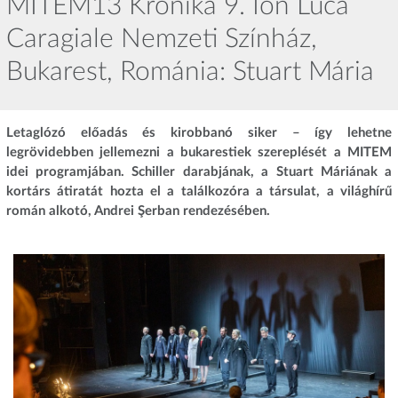
MITEM13 Krónika 9. Ion Luca
Caragiale Nemzeti Színház,
Bukarest, Románia: Stuart Mária
Letaglózó előadás és kirobbanó siker – így lehetne
legrövidebben jellemezni a bukarestiek szereplését a MITEM
idei programjában. Schiller darabjának, a Stuart Máriának a
kortárs átiratát hozta el a találkozóra a társulat, a világhírű
román alkotó, Andrei Şerban rendezésében.