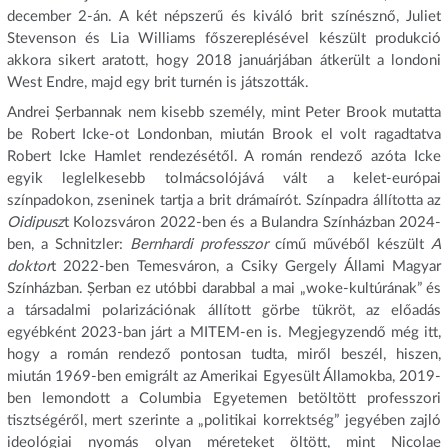
december 2-án. A két népszerű és kiváló brit színésznő, Juliet
Stevenson és Lia Williams főszereplésével készült produkció
akkora sikert aratott, hogy 2018 januárjában átkerült a londoni
West Endre, majd egy brit turnén is játszották.
Andrei Șerbannak nem kisebb személy, mint Peter Brook mutatta
be Robert Icke-ot Londonban, miután Brook el volt ragadtatva
Robert Icke Hamlet rendezésétől. A román rendező azóta Icke
egyik leglelkesebb tolmácsolójává vált a kelet-európai
színpadokon, zseninek tartja a brit drámaírót. Színpadra állította az
Oidipusz
t Kolozsváron 2022-ben és a Bulandra Színházban 2024-
ben, a Schnitzler:
Bernhardi professzor
című művéből készült
A
doktor
t 2022-ben Temesváron, a Csiky Gergely Állami Magyar
Színházban. Șerban ez utóbbi darabbal a mai „woke-kultúrának” és
a társadalmi polarizációnak állított görbe tükröt, az előadás
egyébként 2023-ban járt a MITEM-en is. Megjegyzendő még itt,
hogy a román rendező pontosan tudta, miről beszél, hiszen,
miután 1969-ben emigrált az Amerikai Egyesült Államokba, 2019-
ben lemondott a Columbia Egyetemen betöltött professzori
tisztségéről, mert szerinte a „politikai korrektség” jegyében zajló
ideológiai nyomás olyan méreteket öltött, mint Nicolae