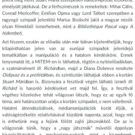
jelent meg most Stuart Mária szerepében Raluca Aprodu, érzékeny,
elmélyült játékával. De a férfiszínészek is remekeltek: Mihai Călin,
Conrad Mericoffer, Emilian Oprea vagy Lord Talbot szerepében a
ragyogó színpadi jelenlétű Marius Bodochi (akit a magyar nézők
olyan filmekből ismerhetnek, mint a
Bibliothèque Pascal
vagy
A
hídember
).
Azt hiszem, ezután az előadás után már bátran kijelenthetjük, hogy
kitapinthatóan jelen van az európai színpadok jelenidejű
tematikáiban a manipuláció és a hatalom kérdésköre. Ennek
lenyomatát itt, a MITEM-en is láthattuk, rögtön a nyitóelőadásban,
a szatmárnémeti
III. Richárd
ban, majd a Diana Dobreva rendezte
Oidipusz és a próféták
ban, és színtisztán láthatjuk ebben a kortárs
Stuart Máriá
ban is. Bizonyára a fesztivál végén látható izraeli
III.
Richárd
is hasonló kérdéseket vet majd fel. Így, a fesztivál
végéhez közeledve tehát világosan látszik, hogy ez az egyik fő
téma, ami határozottan uralja a kortárs színpadot, s nem véletlenül.
Hatalmi átrendeződések, médiamanipulációk korát éljük, a
valóságérzékelés relativitásával küzdünk naponta, azzal, hogy mit
is érthetünk meg a fejünk fölött zajló játszmákból. De az is
világosnak tűnik, hogy a „nagy játszmák” művelői éppolyan
kiszolgáltatottak a mechanizmusoknak, mint a kisemberek,