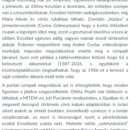
magyar közönség már jól ismerhet). Ugyanilyen sallangmentesek
a jelmezek, az öltöny-kosztüm a domináns, ám erőteljes szerepe
van a színszimbolikának, Erzsébet hófehér nadrágkosztümben, míg
Mária fekete és vörös ruhákban látható. Zseniális „húzása” a
jelmeztervezőnek (Corina Grămoşteanu) hogy a korhű öltözéket
csupán a legvégén idézi meg, ezzel a gesztussal távolítva vissza az
időben Erzsébet egészen addig nagyon mainak érzett történelmi
alakját. Érdemes megemlíteni még Andrei Cozlac videodizájner
munkáját, impozáns megoldásokkal emelte meg a színpadi
látványt, ilyen volt például a háttérvetítésben feltűnő forgó kő a
belevésett dátumokkal (1587-2026, s egyébként a
közönségtalálkozón megtudhattuk, hogy az 1986-ot a tervező a
saját születési dátuma miatt tette oda).
A puritán színpadi megoldások azt is elősegítették, hogy minden
figyelem a játékra szegeződhetett. Ofélia Popiit már többször is
láthattuk a MITEM-en, két Purcărete-rendezésben, a
Faust
ban és
A
megesett hercegnő története
című kabuki-adaptációban is óriási
sikert aratott az elmúlt években, kiemelkedő színésze ő a román
színjátszásnak, ez most is bizonyságot nyert, a pénzfeldobás
ezúttal Erzsébetet szánta neki. Mellette méltó „vetélytársként”