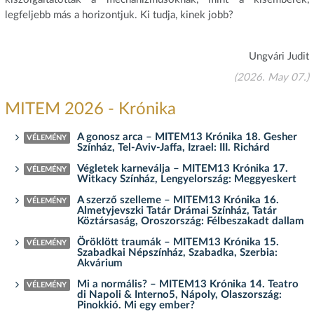
legfeljebb más a horizontjuk. Ki tudja, kinek jobb?
Ungvári Judit
(2026. May 07.)
MITEM 2026 - Krónika
A gonosz arca – MITEM13 Krónika 18. Gesher
VÉLEMÉNY
Színház, Tel-Aviv-Jaffa, Izrael: III. Richárd
Végletek karneválja – MITEM13 Krónika 17.
VÉLEMÉNY
Witkacy Színház, Lengyelország: Meggyeskert
A szerző szelleme – MITEM13 Krónika 16.
VÉLEMÉNY
Almetyjevszki Tatár Drámai Színház, Tatár
Köztársaság, Oroszország: Félbeszakadt dallam
Öröklött traumák – MITEM13 Krónika 15.
VÉLEMÉNY
Szabadkai Népszínház, Szabadka, Szerbia:
Akvárium
Mi a normális? – MITEM13 Krónika 14. Teatro
VÉLEMÉNY
di Napoli & Interno5, Nápoly, Olaszország:
Pinokkió. Mi egy ember?