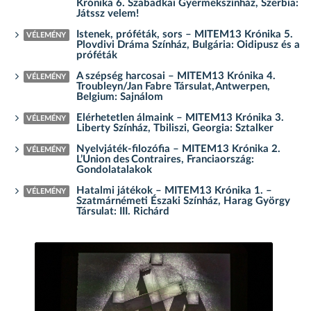
Krónika 6. Szabadkai Gyermekszínház, Szerbia:
Játssz velem!
Istenek, próféták, sors – MITEM13 Krónika 5.
VÉLEMÉNY
Plovdivi Dráma Színház, Bulgária: Oidipusz és a
próféták
A szépség harcosai – MITEM13 Krónika 4.
VÉLEMÉNY
Troubleyn/Jan Fabre Társulat, Antwerpen,
Belgium: Sajnálom
Elérhetetlen álmaink – MITEM13 Krónika 3.
VÉLEMÉNY
Liberty Színház, Tbiliszi, Georgia: Sztalker
Nyelvjáték-filozófia – MITEM13 Krónika 2.
VÉLEMÉNY
L’Union des Contraires, Franciaország:
Gondolatalakok
Hatalmi játékok – MITEM13 Krónika 1. –
VÉLEMÉNY
Szatmárnémeti Északi Színház, Harag György
Társulat: III. Richárd