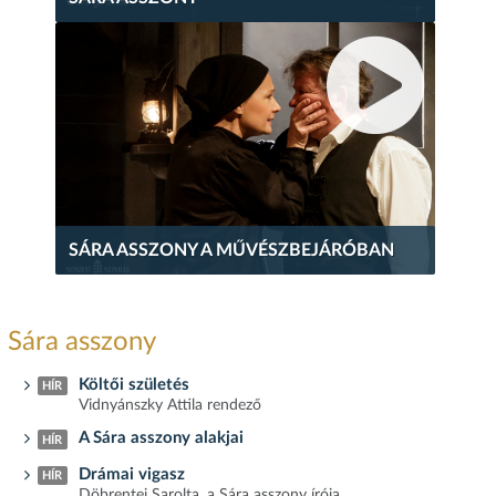
SÁRA ASSZONY A MŰVÉSZBEJÁRÓBAN
Sára asszony
Költői születés
HÍR
Vidnyánszky Attila rendező
A Sára asszony alakjai
HÍR
Drámai vigasz
HÍR
Döbrentei Sarolta, a Sára asszony írója