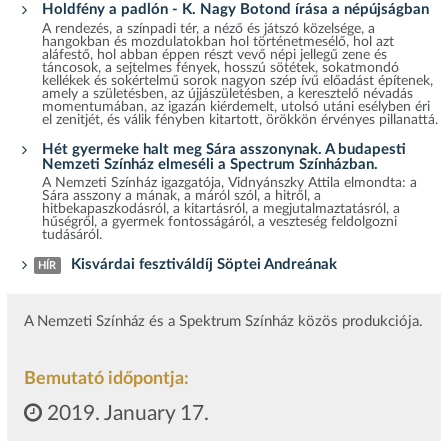
Holdfény a padlón - K. Nagy Botond írása a népújságban
A rendezés, a színpadi tér, a néző és játszó közelsége, a
hangokban és mozdulatokban hol történetmesélő, hol azt
aláfestő, hol abban éppen részt vevő népi jellegű zene és
táncosok, a sejtelmes fények, hosszú sötétek, sokatmondó
kellékek és sokértelmű sorok nagyon szép ívű előadást építenek,
amely a születésben, az újjászületésben, a keresztelő névadás
momentumában, az igazán kiérdemelt, utolsó utáni esélyben éri
el zenitjét, és válik fényben kitartott, örökkön érvényes pillanattá.
Hét gyermeke halt meg Sára asszonynak. A budapesti
Nemzeti Színház elmeséli a Spectrum Színházban.
A Nemzeti Színház igazgatója, Vidnyánszky Attila elmondta: a
Sára asszony a mának, a máról szól, a hitről, a
hitbekapaszkodásról, a kitartásról, a megjutalmaztatásról, a
hűségről, a gyermek fontosságáról, a veszteség feldolgozni
tudásáról.
Kisvárdai fesztiváldíj Söptei Andreának
HÍR
A Nemzeti Színház és a Spektrum Színház közös produkciója.
Bemutató időpontja:
2019. January 17.