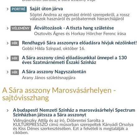
Saját úton járva
PORTRÉ
Söptei Andrea az egymást érintő szerepekről, a rossz
válaszok hasznáról és próbatermek hierarchiájáról
Átváltozások - A tiszta hang születése
VÉLEMÉNY
Osztovits Ágnes és Horkay Hörcher Ferenc írása
Rendhagyó Sára asszonyra előadásra hívjuk nézőinket!
HÍR
Gobbi Hilda Színpad, október 16.
A Sára asszony című előadásunkkal ünnepel a 130
HÍR
éves Szatmárnémeti Északi Színház
A Sára asszony Nagyszalontán
HÍR
Arany János születésnapjára
A Sára asszony Marosvásárhelyen -
sajtóvisszhang
A budapesti Nemzeti Színház a marosvásárhelyi Spectrum
Színházban játssza a Sára asszonyt
Vidnyánszky Attila és az író, Döbrentei Sarolta a
KULTÚRPRESSZÓ című műsorban szerepeltek Kányádi Orsolya
és Kiss Dénes szerkesztésében. Ezt a felvételi is megtalálják a
cikkben.