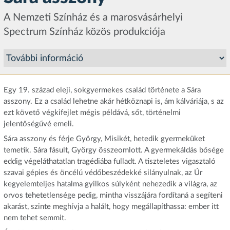
A Nemzeti Színház és a marosvásárhelyi
Spectrum Színház közös produkciója
Egy 19. század eleji, sokgyermekes család története a Sára
asszony. Ez a család lehetne akár hétköznapi is, ám kálváriája, s az
ezt követő végkifejlet mégis példává, sőt, történelmi
jelentőségűvé emeli.
Sára asszony és férje György, Misikét, hetedik gyermeküket
temetik. Sára fásult, György összeomlott. A gyermekáldás bősége
eddig végeláthatatlan tragédiába fulladt. A tiszteletes vigasztaló
szavai gépies és öncélú védőbeszédekké silányulnak, az Úr
kegyelemteljes hatalma gyilkos súlyként nehezedik a világra, az
orvos tehetetlensége pedig, mintha visszájára fordítaná a segíteni
akarást, szinte meghívja a halált, hogy megállapíthassa: ember itt
nem tehet semmit.