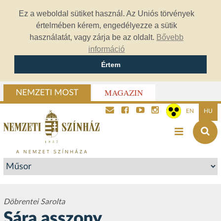
Ez a weboldal sütiket használ. Az Uniós törvények
értelmében kérem, engedélyezze a sütik
használatát, vagy zárja be az oldalt.
Bővebb
információ
Értem
MAGAZIN
NEMZETI MOST
EN
HU
Döbrentei Sarolta
Sára asszony