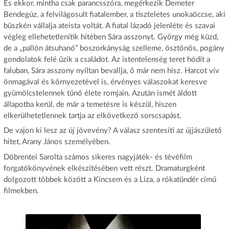
És ekkor, mintha csak parancsszóra, megérkezik Demeter
Bendegúz, a felvilágosult fiatalember, a tiszteletes unokaöccse, aki
büszkén vállalja ateista voltát. A fiatal lázadó jelenléte és szavai
végleg ellehetetlenítik hitében Sára asszonyt. György még küzd,
de a „pallón átsuhanó” boszorkányság szelleme, ösztönös, pogány
gondolatok felé űzik a családot. Az istentelenség teret hódít a
faluban, Sára asszony nyíltan bevallja, ő már nem hisz. Harcot vív
önmagával és környezetével is, érvényes válaszokat keresve
gyümölcstelennek tűnő élete romjain. Azután ismét áldott
állapotba kerül, de már a temetésre is készül, hiszen
elkerülhetetlennek tartja az elkövetkező sorscsapást.
De vajon ki lesz az új jövevény? A válasz szentesíti az újjászülető
hitet, Arany János személyében.
Döbrentei Sarolta számos sikeres nagyjáték- és tévéfilm
forgatókönyvének elkészítésében vett részt. Dramaturgként
dolgozott többek között a Kincsem és a Liza, a rókatündér című
filmekben.