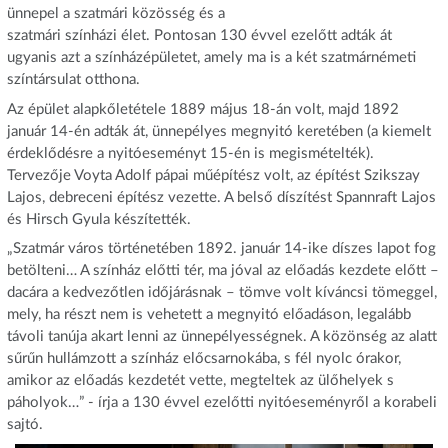
ünnepel a szatmári közösség és a
szatmári színházi élet. Pontosan 130 évvel ezelőtt adták át
ugyanis azt a színházépületet, amely ma is a két szatmárnémeti
színtársulat otthona.
Az épület alapkőletétele 1889 május 18-án volt, majd 1892
január 14-én adták át, ünnepélyes megnyitó keretében (a kiemelt
érdeklődésre a nyitóeseményt 15-én is megismételték).
Tervezője Voyta Adolf pápai műépítész volt, az építést Szikszay
Lajos, debreceni építész vezette. A belső díszítést Spannraft Lajos
és Hirsch Gyula készítették.
„Szatmár város történetében 1892. január 14-ike díszes lapot fog
betölteni… A színház előtti tér, ma jóval az előadás kezdete előtt –
dacára a kedvezőtlen időjárásnak – tömve volt kíváncsi tömeggel,
mely, ha részt nem is vehetett a megnyitó előadáson, legalább
távoli tanúja akart lenni az ünnepélyességnek. A közönség az alatt
sűrűn hullámzott a színház előcsarnokába, s fél nyolc órakor,
amikor az előadás kezdetét vette, megteltek az ülőhelyek s
páholyok…” - írja a 130 évvel ezelőtti nyitóeseményről a korabeli
sajtó.