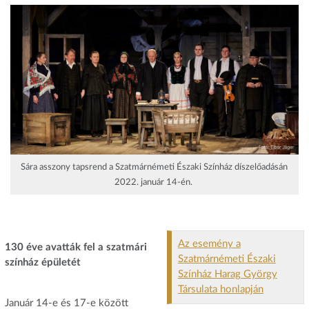
Sára asszony tapsrend a Szatmárnémeti Északi Színház díszelőadásán
2022. január 14-én.
Az esemény a
130 éve avatták fel a szatmári
Szatmárnémeti Északi
színház épületét
Színház Harag György
Társulata honlapján
Január 14-e és 17-e között