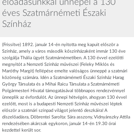
előadásunkkal ünnepel a 130
éves Szatmárnémeti Északi
Színház
(Frissítve) 1892. január 14-én nyitotta meg kapuit először a
Színház, amely a város második kőszínházaként immár 130 éve
szolgálja Thália ügyét Szatmárnémetiben. A 130 évvel ezelőtti
megnyitót a Nemzeti Színház művészei (Feleky Miklós és
Maróthy Margit) fellépése emelte valóságos ünneppé a szatmári
közönség számára. Idén a Szatmárnémeti Északi Színház Harag
György Társulata és a Mihai Raicu Társulata a Szatmárnémeti
Polgármesteri Hivatal támogatásával többnapos rendezvénnyel
ünneplik az évfordulót. Az ünnepi hétvégén, ahogyan 130 évvel
ezelőtt, most is a budapesti Nemzeti Színház művészei léptek
először a szatmári színpad világot jelentő deszkáira! A
díszelőadásra, Döbrentei Sarolta: Sára asszony, Vidnyánszky Attila
rendezésében akárcsak egykoron, január 14-én 19.30 órai
kezdettel került sor.