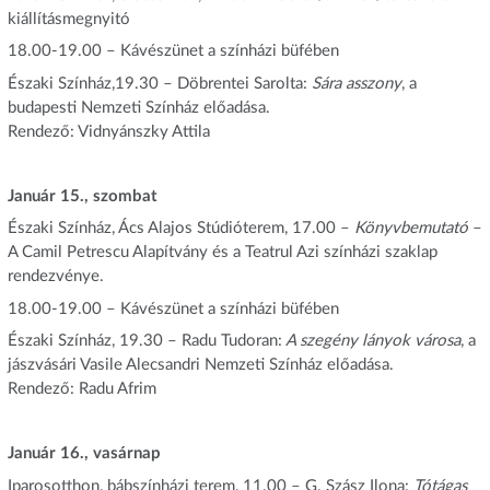
kiállításmegnyitó
18.00-19.00 – Kávészünet a színházi büfében
Északi Színház,19.30 – Döbrentei Sarolta:
Sára asszony
, a
budapesti Nemzeti Színház előadása.
Rendező: Vidnyánszky Attila
Január 15., szombat
Északi Színház, Ács Alajos Stúdióterem, 17.00 –
Könyvbemutató
–
A Camil Petrescu Alapítvány és a Teatrul Azi színházi szaklap
rendezvénye.
18.00-19.00 – Kávészünet a színházi büfében
Északi Színház, 19.30 – Radu Tudoran:
A szegény lányok városa
, a
jászvásári Vasile Alecsandri Nemzeti Színház előadása.
Rendező: Radu Afrim
Január 16., vasárnap
Iparosotthon, bábszínházi terem, 11.00 – G. Szász Ilona:
Tótágas