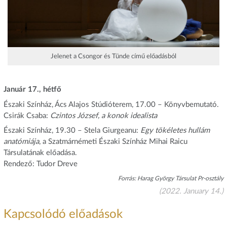
Jelenet a Csongor és Tünde című előadásból
Január 17., hétfő
Északi Színház, Ács Alajos Stúdióterem, 17.00 – Könyvbemutató.
Csirák Csaba:
Czintos József, a konok idealista
Északi Színház, 19.30 – Stela Giurgeanu:
Egy tökéletes hullám
anatómiája
, a Szatmárnémeti Északi Színház Mihai Raicu
Társulatának előadása.
Rendező: Tudor Dreve
Forrás: Harag György Társulat Pr-osztály
(2022. January 14.)
Kapcsolódó előadások