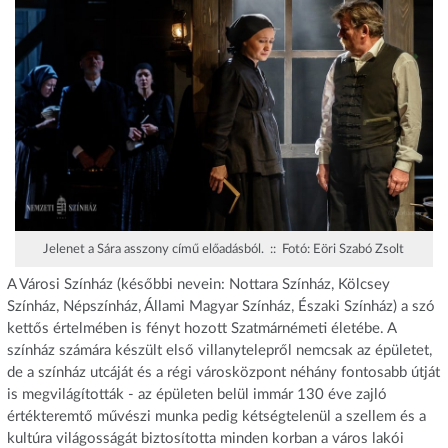
Jelenet a Sára asszony című előadásból. :: Fotó: Eöri Szabó Zsolt
A Városi Színház (későbbi nevein: Nottara Színház, Kölcsey
Színház, Népszínház, Állami Magyar Színház, Északi Színház) a szó
kettős értelmében is fényt hozott Szatmárnémeti életébe. A
színház számára készült első villanytelepről nemcsak az épületet,
de a színház utcáját és a régi városközpont néhány fontosabb útját
is megvilágították - az épületen belül immár 130 éve zajló
értékteremtő művészi munka pedig kétségtelenül a szellem és a
kultúra világosságát biztosította minden korban a város lakói