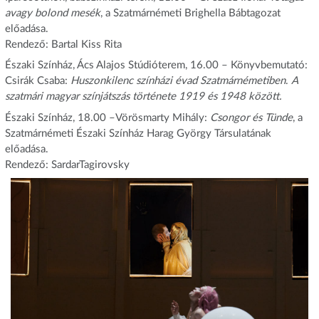
avagy bolond mesék
, a Szatmárnémeti Brighella Bábtagozat
előadása.
Rendező: Bartal Kiss Rita
Északi Színház, Ács Alajos Stúdióterem, 16.00 – Könyvbemutató:
Csirák Csaba:
Huszonkilenc színházi évad Szatmárnémetiben
.
A
szatmári magyar színjátszás története 1919 és 1948 között.
Északi Színház, 18.00 –Vörösmarty Mihály:
Csongor és Tünde
, a
Szatmárnémeti Északi Színház Harag György Társulatának
előadása.
Rendező: SardarTagirovsky