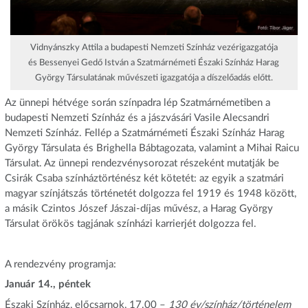
Vidnyánszky Attila a budapesti Nemzeti Színház vezérigazgatója
és Bessenyei Gedő István a Szatmárnémeti Északi Színház Harag
György Társulatának művészeti igazgatója a díszelőadás előtt.
Az ünnepi hétvége során színpadra lép Szatmárnémetiben a
budapesti Nemzeti Színház és a jászvásári Vasile Alecsandri
Nemzeti Színház. Fellép a Szatmárnémeti Északi Színház Harag
György Társulata és Brighella Bábtagozata, valamint a Mihai Raicu
Társulat. Az ünnepi rendezvénysorozat részeként mutatják be
Csirák Csaba színháztörténész két kötetét: az egyik a szatmári
magyar színjátszás történetét dolgozza fel 1919 és 1948 között,
a másik Czintos Jószef Jászai-díjas művész, a Harag György
Társulat örökös tagjának színházi karrierjét dolgozza fel.
A rendezvény programja:
Január 14., péntek
Északi Színház, előcsarnok, 17.00 –
130 év/színház/történelem