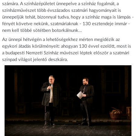
számára. A színházépületet ünnepelve a színház fogalmát, a
színházművészet több évszázados szatmári hagyományait is
ünnepeljük tehát, bizonnyal tudva, hogy a színház maga is lámpás -
fényét követve nekünk, szatmáriaknak - 130 esztendeje immár -
nem kell többé sötétben botorkálnunk...
Az ünnepi hétvégén a lehetőségekhez mérten megidézik az
egykori átadás körülményeit: ahogyan 130 évvel ezelőtt, most is
a budapesti Nemzeti Színház művészei léptek először a szatmári
színpad világot jelentő deszkáira.