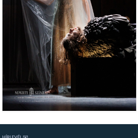
HÍRLEVÉL ✉️