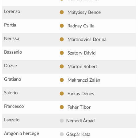
Lorenzo
Mátyássy Bence
Portia
Radnay Csilla
Nerissa
Martinovics Dorina
Bassanio
Szatory Dávid
Dózse
Marton Róbert
Gratiano
Makranczi Zalán
Salerio
Farkas Dénes
Francesco
Fehér Tibor
Lanzelo
Némedi Árpád
Aragónia hercege
Gáspár Kata