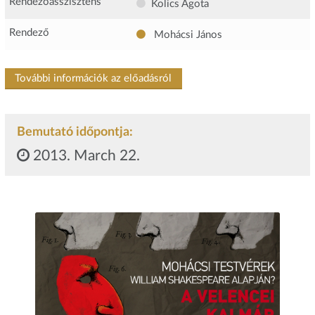
Rendezőasszisztens
Kolics Ágota
Rendező
Mohácsi János
További információk az előadásról
Bemutató időpontja:
2013. March 22.