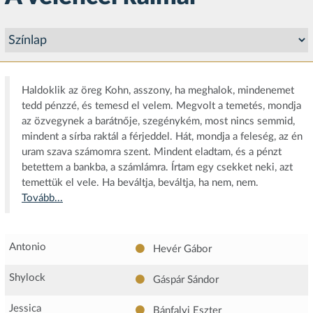
Haldoklik az öreg Kohn, asszony, ha meghalok, mindenemet
tedd pénzzé, és temesd el velem. Megvolt a temetés, mondja
az özvegynek a barátnője, szegénykém, most nincs semmid,
mindent a sírba raktál a férjeddel. Hát, mondja a feleség, az én
uram szava számomra szent. Mindent eladtam, és a pénzt
betettem a bankba, a számlámra. Írtam egy csekket neki, azt
temettük el vele. Ha beváltja, beváltja, ha nem, nem.
Tovább...
Antonio
Hevér Gábor
Shylock
Gáspár Sándor
Jessica
Bánfalvi Eszter