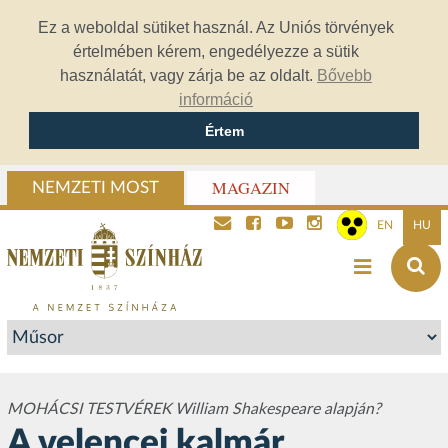
Ez a weboldal sütiket használ. Az Uniós törvények
értelmében kérem, engedélyezze a sütik
használatát, vagy zárja be az oldalt.
Bővebb
információ
Értem
MAGAZIN
NEMZETI MOST
EN
HU
MOHÁCSI TESTVÉREK William Shakespeare alapján?
A velencei kalmár