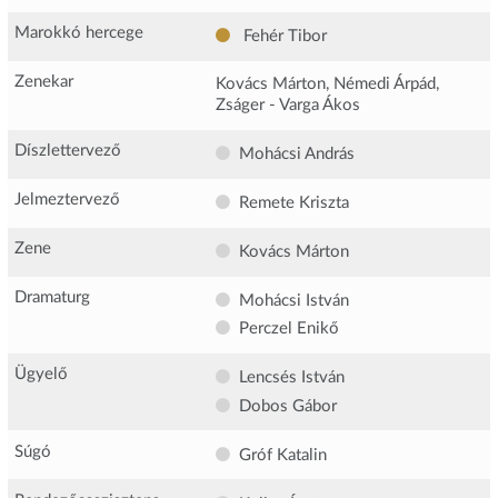
Marokkó hercege
Fehér Tibor
Zenekar
Kovács Márton, Némedi Árpád,
Zságer - Varga Ákos
Díszlettervező
Mohácsi András
Jelmeztervező
Remete Kriszta
Zene
Kovács Márton
Dramaturg
Mohácsi István
Perczel Enikő
Ügyelő
Lencsés István
Dobos Gábor
Súgó
Gróf Katalin