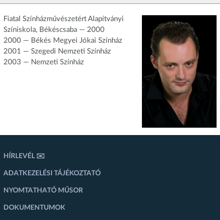
Fiatal Színházművészetért Alapítványi
Színiskola, Békéscsaba — 2000
2000 — Békés Megyei Jókai Színház
2001 — Szegedi Nemzeti Színház
2003 — Nemzeti Színház
HÍRLEVÉL ✉️
ADATKEZELÉSI TÁJÉKOZTATÓ
NYOMTATHATÓ MŰSOR
DOKUMENTUMOK