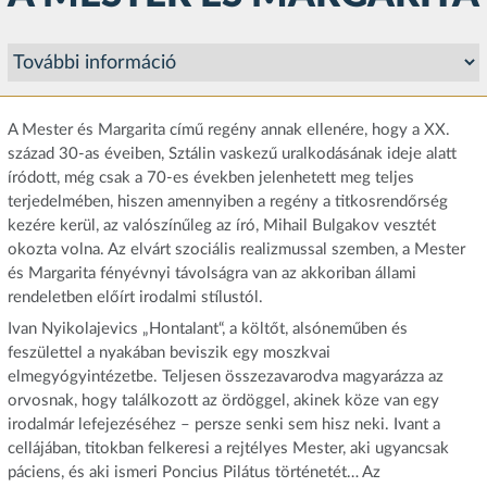
A Mester és Margarita című regény annak ellenére, hogy a XX.
század 30-as éveiben, Sztálin vaskezű uralkodásának ideje alatt
íródott, még csak a 70-es években jelenhetett meg teljes
terjedelmében, hiszen amennyiben a regény a titkosrendőrség
kezére kerül, az valószínűleg az író, Mihail Bulgakov vesztét
okozta volna. Az elvárt szociális realizmussal szemben, a Mester
és Margarita fényévnyi távolságra van az akkoriban állami
rendeletben előírt irodalmi stílustól.
Ivan Nyikolajevics „Hontalant“, a költőt, alsóneműben és
feszülettel a nyakában beviszik egy moszkvai
elmegyógyintézetbe. Teljesen összezavarodva magyarázza az
orvosnak, hogy találkozott az ördöggel, akinek köze van egy
irodalmár lefejezéséhez – persze senki sem hisz neki. Ivant a
cellájában, titokban felkeresi a rejtélyes Mester, aki ugyancsak
páciens, és aki ismeri Poncius Pilátus történetét… Az