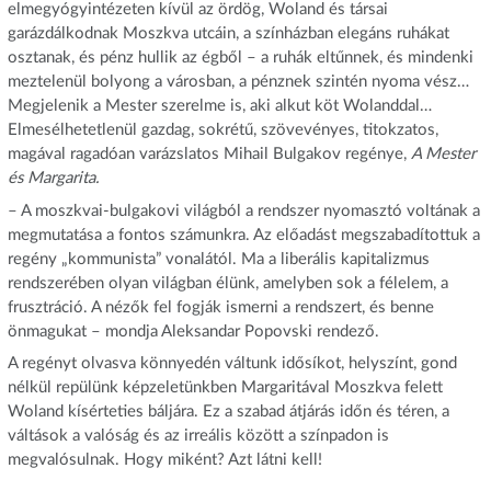
elmegyógyintézeten kívül az ördög, Woland és társai
garázdálkodnak Moszkva utcáin, a színházban elegáns ruhákat
osztanak, és pénz hullik az égből – a ruhák eltűnnek, és mindenki
meztelenül bolyong a városban, a pénznek szintén nyoma vész…
Megjelenik a Mester szerelme is, aki alkut köt Wolanddal…
Elmesélhetetlenül gazdag, sokrétű, szövevényes, titokzatos,
magával ragadóan varázslatos Mihail Bulgakov regénye,
A Mester
é
s Margarita.
– A moszkvai-bulgakovi világból a rendszer nyomasztó voltának a
megmutatása a fontos számunkra. Az előadást megszabadítottuk a
regény „kommunista” vonalától. Ma a liberális kapitalizmus
rendszerében olyan világban élünk, amelyben sok a félelem, a
frusztráció. A nézők fel fogják ismerni a rendszert, és benne
önmagukat – mondja Aleksandar Popovski rendező.
A regényt olvasva könnyedén váltunk idősíkot, helyszínt, gond
nélkül repülünk képzeletünkben Margaritával Moszkva felett
Woland kísérteties báljára. Ez a szabad átjárás időn és téren, a
váltások a valóság és az irreális között a színpadon is
megvalósulnak. Hogy miként? Azt látni kell!