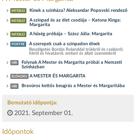
Kinek a színháza? Aleksandar Popovski rendező
INTERJÚ
A színpad és az élet csodája – Katona Kinga:
INTERJÚ
Margarita
A hűség próbája – Szász Júlia: Margarita
INTERJÚ
A szerepek csak a színpadon élnek
PORTRÉ
Beszélgetés Bordás Rolanddal trükkről és csalásról,
hitről és hivatásról, emberi és állati üzenetekről
Folynak A Mester és Margarita próbái a Nemzeti
HÍR
Színházban
A MESTER ÉS MARGARITA
ELŐADÁS
Bravúros kettős beugrás a Mester és Margaritába
HÍR
Bemutató időpontja:
2021. September 01.
Időpontok