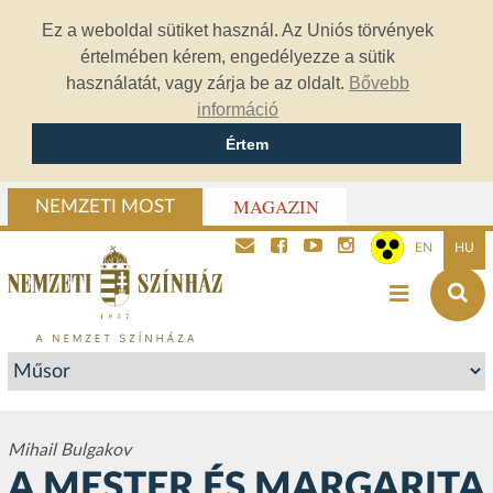
Ez a weboldal sütiket használ. Az Uniós törvények
értelmében kérem, engedélyezze a sütik
használatát, vagy zárja be az oldalt.
Bővebb
információ
Értem
MAGAZIN
NEMZETI MOST
EN
HU
Mihail Bulgakov
A MESTER ÉS MARGARITA