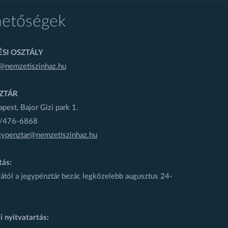
hetőségek
SI OSZTÁLY
@nemzetiszinhaz.hu
ZTÁR
est, Bajor Gizi park 1.
1/476-6868
gypenztar@nemzetiszinhaz.hu
tás:
ától a jegypénztár bezár, legközelebb augusztus 24-
i nyitvatartás: