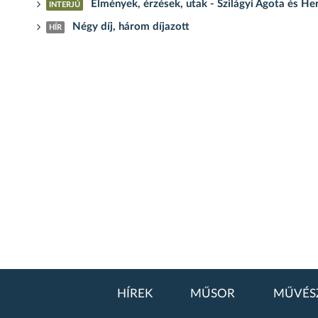
Élmények, érzések, utak - Szilágyi Ágota és He
INTERJÚ
Négy díj, három díjazott
HÍR
HÍREK
MŰSOR
MŰVÉS