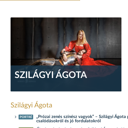
SZILÁGYI ÁGOTA
Szilágyi Ágota
„Prózai zenés színész vagyok” – Szilágyi Ágota
PORTRÉ
csalódásokról és jó fordulatokról