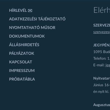
Elér
HÍRLEVÉL ✉️
ADATKEZELÉSI TÁJÉKOZTATÓ
SZERVEZÉ
NYOMTATHATÓ MŰSOR
szervezes
DOKUMENTUMOK
ÁLLÁSHIRDETÉS
JEGYPÉN
1095 Budap
PÁLYÁZATOK
Telefon: 
KAPCSOLAT
E-mail:
je
IMPRESSZUM
Nyitvatar
PRÓBATÁBLA
Június 16-
én nyit ki.
Augusztus