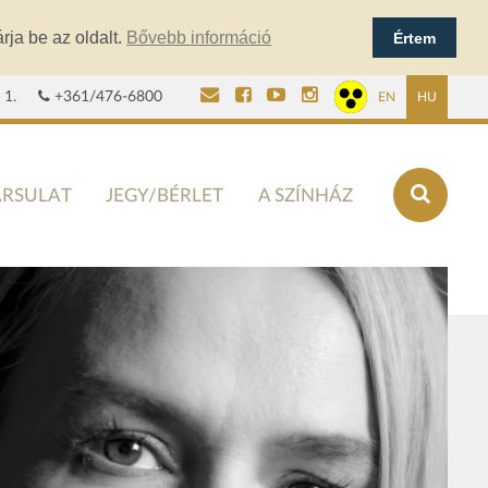
rja be az oldalt.
Bővebb információ
Értem
 1.
+361/476-6800
EN
HU
ÁRSULAT
JEGY/BÉRLET
A SZÍNHÁZ