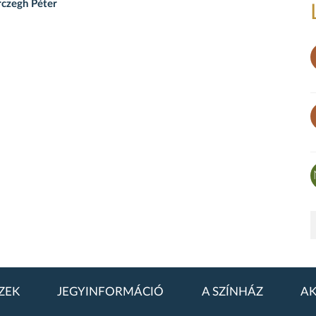
rczegh Péter
ZEK
JEGYINFORMÁCIÓ
A SZÍNHÁZ
AK