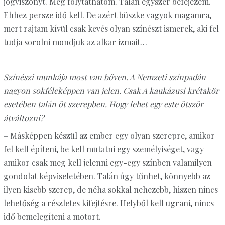
jogviszonyt. Még folytathatom. Talán egyszer befejezem.
Ehhez persze idő kell. De azért büszke vagyok magamra,
mert rajtam kívül csak kevés olyan színészt ismerek, aki fel
tudja sorolni mondjuk az alkar izmait…
Színészi munkája most van bőven. A Nemzeti színpadán
nagyon sokféleképpen van jelen. Csak A kaukázusi krétakör
esetében talán öt szerepben. Hogy lehet egy este ötször
átváltozni?
– Másképpen készül az ember egy olyan szerepre, amikor
fel kell építeni, be kell mutatni egy személyiséget, vagy
amikor csak meg kell jelenni egy-egy színben valamilyen
gondolat képviseletében. Talán úgy tűnhet, könnyebb az
ilyen kisebb szerep, de néha sokkal nehezebb, hiszen nincs
lehetőség a részletes kifejtésre. Helyből kell ugrani, nincs
idő bemelegíteni a motort.