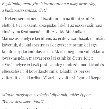
Egyáltalán, mennyire látszott onnan a magyarországi,
a budapesti színházi élet?
– Nekem semmi nem látszott onnan az itteni színházi
életből. Gyerekként, középiskolásként az összes színházi
élményem Szatmárnémetihez kötődött. Amikor
Marosvásárhelyre kerültem, az erdélyi színházak munkáit
követtük, de Budapestre csak egyszer jutottunk el egy
tanulmányi kirándulás során. Akkor még nem volt ekkora
jövés-menés. A magyarországi színházi életre főleg
a Vásárhelyre érkező pesti vendégrendezők munkáiból és
elbeszéléseiből következtettünk. Később ez persze
változott, de akkoriban Vásárhely volt a világunk közepe.
Miután megkapta a színészi diplomát, miért éppen
Temesvárra szerződött?