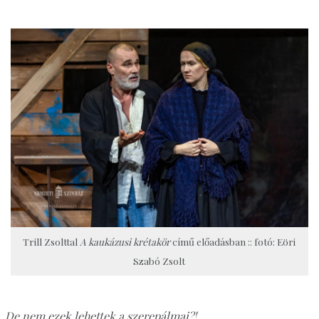
Trill Zsolttal
A kaukázusi krétakör
című előadásban :: fotó: Eöri
Szabó Zsolt
De nem ezek lehettek a szerepálmai?!