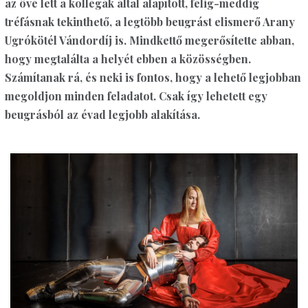
az övé lett a kollégák által alapított, félig-meddig
tréfásnak tekinthető, a legtöbb beugrást elismerő Arany
Ugrókötél Vándordíj is. Mindkettő megerősítette abban,
hogy megtalálta a helyét ebben a közösségben.
Számítanak rá, és neki is fontos, hogy a lehető legjobban
megoldjon minden feladatot. Csak így lehetett egy
beugrásból az évad legjobb alakítása.