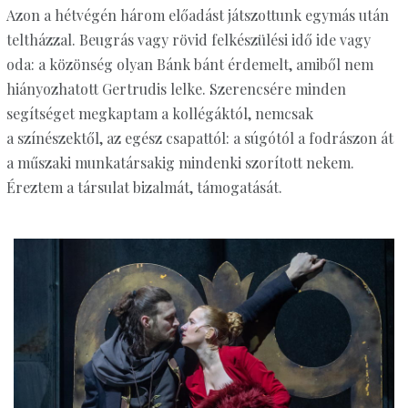
Azon a hétvégén három előadást játszottunk egymás után
teltházzal. Beugrás vagy rövid felkészülési idő ide vagy
oda: a közönség olyan Bánk bánt érdemelt, amiből nem
hiányozhatott Gertrudis lelke. Szerencsére minden
segítséget megkaptam a kollégáktól, nemcsak
a színészektől, az egész csapattól: a súgótól a fodrászon át
a műszaki munkatársakig mindenki szorított nekem.
Éreztem a társulat bizalmát, támogatását.