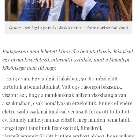
Grane
– Szilágyi Ágota és Blaskó Péter :: fotó: Eöri Szabó Zsolt
Budapesten nem lehetett könnyű a bemutatkozás. Ráadásul
egy olyan kísérletező, alternatív színház, mint a Maladype
közönsége nem túl nagy.
– Ez így van. Egy polgári lakásban, 50-60 néző előtt
tartottuk a bemutatóinkat. Volt egy rajongói bázisunk,
viszont azt, hogy a munkánknak milyen visszhangja van
a szakmában, csak homályosan érzékeltük. Ennek ellenére
életre szóló szakmai tudással vértezett fel az ott töltött öt
év. Komoly műhelymunka előzött meg minden bemutatót,
rengeteget tanultunk festészetről, filmekről,
társművészetekről. Ott kaptam eszközt ahhoz, hogy miként