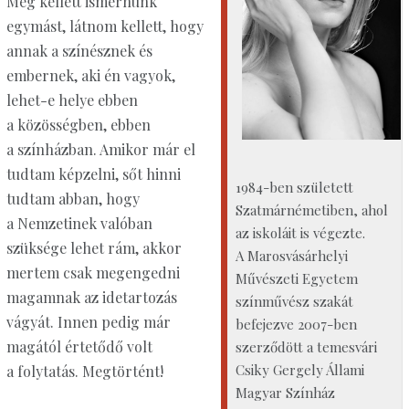
Meg kellett ismernünk
egymást, látnom kellett, hogy
annak a színésznek és
embernek, aki én vagyok,
lehet-e helye ebben
a közösségben, ebben
a színházban. Amikor már el
tudtam képzelni, sőt hinni
1984-ben született
tudtam abban, hogy
Szatmárnémetiben, ahol
a Nemzetinek valóban
az iskoláit is végezte.
szüksége lehet rám, akkor
A Marosvásárhelyi
mertem csak megengedni
Művészeti Egyetem
magamnak az idetartozás
színművész szakát
vágyát. Innen pedig már
befejezve 2007-ben
magától értetődő volt
szerződött a temesvári
Csiky Gergely Állami
a folytatás. Megtörtént!
Magyar Színház