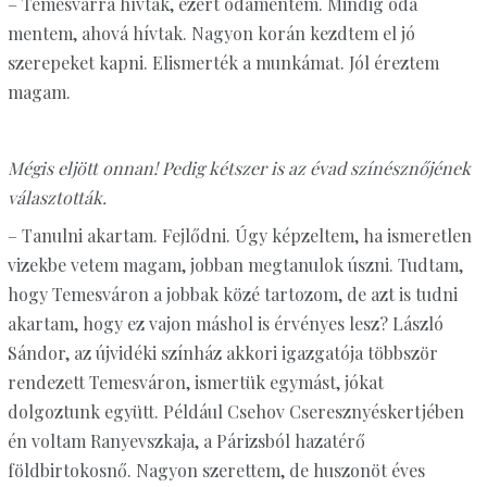
– Temesvárra hívtak, ezért odamentem. Mindig oda
mentem, ahová hívtak. Nagyon korán kezdtem el jó
szerepeket kapni. Elismerték a munkámat. Jól éreztem
magam.
Mégis eljött onnan! Pedig kétszer is az évad színésznőjének
választották.
– Tanulni akartam. Fejlődni. Úgy képzeltem, ha ismeretlen
vizekbe vetem magam, jobban megtanulok úszni. Tudtam,
hogy Temesváron a jobbak közé tartozom, de azt is tudni
akartam, hogy ez vajon máshol is érvényes lesz? László
Sándor, az újvidéki színház akkori igazgatója többször
rendezett Temesváron, ismertük egymást, jókat
dolgoztunk együtt. Például Csehov Cseresznyéskertjében
én voltam Ranyevszkaja, a Párizsból hazatérő
földbirtokosnő. Nagyon szerettem, de huszonöt éves