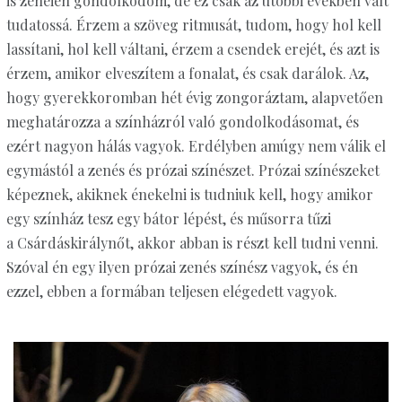
is zeneien gondolkodom, de ez csak az utóbbi években vált
tudatossá. Érzem a szöveg ritmusát, tudom, hogy hol kell
lassítani, hol kell váltani, érzem a csendek erejét, és azt is
érzem, amikor elveszítem a fonalat, és csak darálok. Az,
hogy gyerekkoromban hét évig zongoráztam, alapvetően
meghatározza a színházról való gondolkodásomat, és
ezért nagyon hálás vagyok. Erdélyben amúgy nem válik el
egymástól a zenés és prózai színészet. Prózai színészeket
képeznek, akiknek énekelni is tudniuk kell, hogy amikor
egy színház tesz egy bátor lépést, és műsorra tűzi
a Csárdáskirálynőt, akkor abban is részt kell tudni venni.
Szóval én egy ilyen prózai zenés színész vagyok, és én
ezzel, ebben a formában teljesen elégedett vagyok.