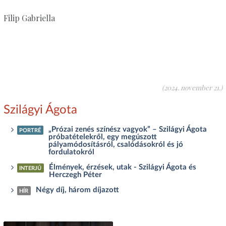
Filip Gabriella
(2024. november 21.)
Szilágyi Ágota
„Prózai zenés színész vagyok” – Szilágyi Ágota
PORTRÉ
próbatételekről, egy megúszott
pályamódosításról, csalódásokról és jó
fordulatokról
Élmények, érzések, utak - Szilágyi Ágota és
INTERJÚ
Herczegh Péter
Négy díj, három díjazott
HÍR