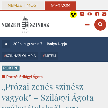
MAGAZIN
NEMZETI MOST
2026. augusztus 7. -
Ibolya
Napja
SZÍNHÁZI OLIMPIA
MITEM
PORTRÉ
Portré: Szilágyi Ágota
„Prózai zenés színész
vagyok” – Szilágyi Ágota