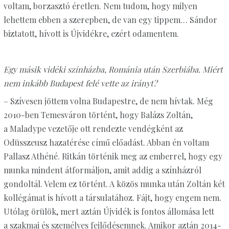
voltam, borzasztó éretlen. Nem tudom, hogy milyen
lehettem ebben a szerepben, de van egy tippem… Sándor
biztatott, hívott is Újvidékre, ezért odamentem.
Egy másik vidéki színházba, Románia után Szerbiába. Miért
nem inkább Budapest felé vette az irányt?
– Szívesen jöttem volna Budapestre, de nem hívtak. Még
2010-ben Temesváron történt, hogy Balázs Zoltán,
a Maladype vezetője ott rendezte vendégként az
Odüsszeusz hazatérése című előadást. Abban én voltam
Pallasz Athéné. Ritkán történik meg az emberrel, hogy egy
munka mindent átformáljon, amit addig a színházról
gondoltál. Velem ez történt. A közös munka után Zoltán két
kollégámat is hívott a társulatához. Fájt, hogy engem nem.
Utólag örülök, mert aztán Újvidék is fontos állomása lett
a szakmai és személyes fejlődésemnek. Amikor aztán 2014-