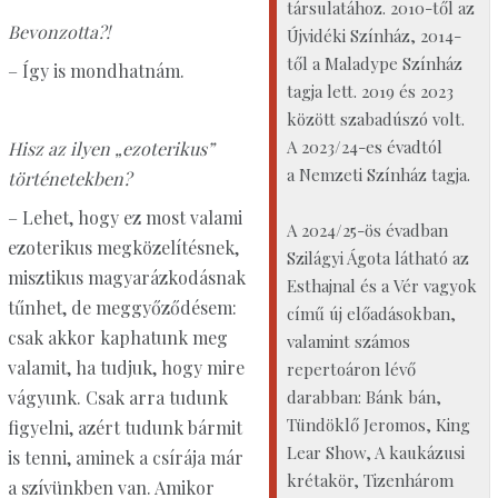
társulatához. 2010-től az
Bevonzotta?!
Újvidéki Színház, 2014-
től a Maladype Színház
– Így is mondhatnám.
tagja lett. 2019 és 2023
között szabadúszó volt.
A 2023/24-es évadtól
Hisz az ilyen „ezoterikus”
a Nemzeti Színház tagja.
történetekben?
– Lehet, hogy ez most valami
A 2024/25-ös évadban
ezoterikus megközelítésnek,
Szilágyi Ágota látható az
misztikus magyarázkodásnak
Esthajnal és a Vér vagyok
tűnhet, de meggyőződésem:
című új előadásokban,
csak akkor kaphatunk meg
valamint számos
valamit, ha tudjuk, hogy mire
repertoáron lévő
darabban: Bánk bán,
vágyunk. Csak arra tudunk
Tündöklő Jeromos, King
figyelni, azért tudunk bármit
Lear Show, A kaukázusi
is tenni, aminek a csírája már
krétakör, Tizenhárom
a szívünkben van. Amikor