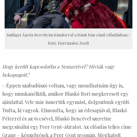
Szilágyi Ágota Berettyán Sándorral a Bánk bán című előadásban ::
fotó: Eöri Szabó Zsolt
Hogy került kapcsolatba a Nemzetivel? Hívták vagy
bekopogott?
– Éppen szabadúszó voltam, vagy mondhatnám úgy is,
hogy munkanélküli, amikor Blaskó Bori megkeresett egy
ajánlattal. Vele már ismertük egymást, dolgoztunk együtt.
Tudta, ki vagyok. Elmondta, hogy az édesapjával, Blaskó
Péterrel és az öccsével, Blaskó Bencével szeretne
megcsinálni egy Peer Gynt-átiratot. Az előadás teljes címe
Grane – képzelgések a Peer Gynt nyomán. Meghatott