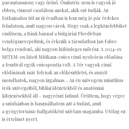
parasztasszony vagy úrinő. Őszintén: nem is vagyok jó
ebben, viszont csodálom azokat, akik ezt tudják. Az
Esthajnalon túl az új évadban is lesz még jó pár érdekes
feladatom, amit nagyon várok. Hogy csak a legközelebbiket
említsem, a Bánk bánnal a bulgáriai Plovdivban
vendégszerepelünk, és érkezik a társulathoz Jan Fabre
belga rendező, aki nagyon különleges művész. A 2024-es
MITEM-en látott Mítikasz-csúcs című nyolcórás előadása
a fesztivál egyik csúcspontja volt. A Vér vagyok című
elődásának már folynak az előkészületei, és annyit
mondhatok, nagyon izgalmas… Az én szövegem misztikus
írók szövegeiből, bibliai idézetekből és anatómiai
kifejezésekből áll – nagyrészt latinul. Örültem, hogy végre
a színházban is használhatom azt a tudást, amit
a gyógytornász-hallgatóként szívtam magamba. Utólag ez
is értelmet nyert.