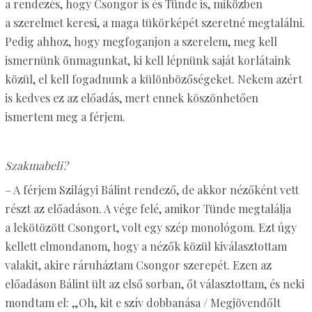
a rendezés, hogy Csongor is és Tünde is, miközben
a szerelmet keresi, a maga tükörképét szeretné megtalálni.
Pedig ahhoz, hogy megfoganjon a szerelem, meg kell
ismernünk önmagunkat, ki kell lépnünk saját korlátaink
közül, el kell fogadnunk a különbözőségeket. Nekem azért
is kedves ez az előadás, mert ennek köszönhetően
ismertem meg a férjem.
Szakmabeli?
– A férjem Szilágyi Bálint rendező, de akkor nézőként vett
részt az előadáson. A vége felé, amikor Tünde megtalálja
a lekötözött Csongort, volt egy szép monológom. Ezt úgy
kellett elmondanom, hogy a nézők közül kiválasztottam
valakit, akire ráruháztam Csongor szerepét. Ezen az
előadáson Bálint ült az első sorban, őt választottam, és neki
mondtam el: „Oh, kit e szív dobbanása / Megjövendőlt