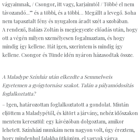
vágyaimnak, / Csongor, itt vagy, karjaimtól / Többé el nem
távozandó...” és a többi, és a többi… Megállt a levegő. Soha
nem tapasztalt fény és nyugalom áradt szét a szobában.
A rendező, Balázs Zoltán is megjegyezte előadás után, hogy
ott a végén milyen személyesen fogalmaztam, és hogy
mindig így kellene. Hát igen, szerintem is mindig így
kellene. Csongor és Tünde idén nyáron házasodtak össze.
A Maladype Színház után elkezdte a Semmelweis
Egyetemen a gyógytornász szakot. Talán a pályamódosítás
foglalkoztatta?
– Igen, határozottan foglalkoztatott a gondolat. Miután
eljöttem a Maladypétől, és kitört a járvány, nehéz időszakon
mentem keresztül: egy kávézóban dolgoztam, amikor
lehetett. Színházi munkám nem nagyon volt, úgy éreztem,
hogy mindenhol falakba ütközöm, el vagyok vágva