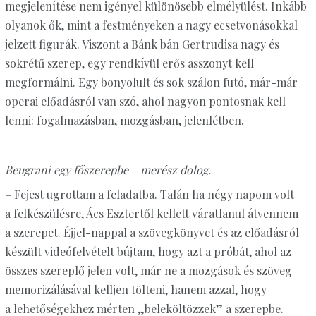
megjelenítése nem igényel különösebb elmélyülést. Inkább
olyanok ők, mint a festményeken a nagy ecsetvonásokkal
jelzett figurák. Viszont a Bánk bán Gertrudisa nagy és
sokrétű szerep, egy rendkívül erős asszonyt kell
megformálni. Egy bonyolult és sok szálon futó, már-már
operai előadásról van szó, ahol nagyon pontosnak kell
lenni: fogalmazásban, mozgásban, jelenlétben.
Beugrani egy főszerepbe – merész dolog.
– Fejest ugrottam a feladatba. Talán ha négy napom volt
a felkészülésre, Ács Esztertől kellett váratlanul átvennem
a szerepet. Éjjel-nappal a szövegkönyvet és az előadásról
készült videófelvételt bújtam, hogy azt a próbát, ahol az
összes szereplő jelen volt, már ne a mozgások és szöveg
memorizálásával kelljen tölteni, hanem azzal, hogy
a lehetőségekhez mérten „beleköltözzek” a szerepbe.