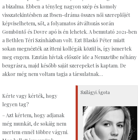
a bizalma. Ebben a tényleg nagyon szép és komoly
visszatekintésben az Ibsen-dráma összes női szereplőjét
képviselhetem, sőt, a folyamatos átváltozás során
Gomböntő és Dovre apó is én lehetek. A bemutató 2021-ben
a Bethlen Téri Színházban volt. Ezt Blaskó Péter miatt
sokan megnézték az itteni kollégák közül is, így ismertek
meg engem. Ezután hívtak először ide a Nemzetibe néhány
beugrásra, majd később saját szerepeket is kaptam. De
akkor még nem voltam tagja a társulatnak…
Szilágyi Ágota
Kérte vagy kérték, hogy
legyen tag?
– Azt kértem, hogy adjanak
még munkát, de sokáig nem
mertem ennél többre vágyni.