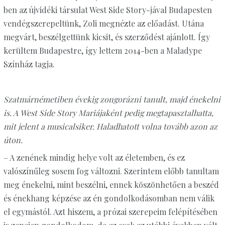
ben az újvidéki társulat West Side Story-jával Budapesten
vendégszerepeltünk, Zoli megnézte az előadást. Utána
megvárt, beszélgettünk kicsit, és szerződést ajánlott. Így
kerültem Budapestre, így lettem 2014-ben a Maladype
Színház tagja.
Szatmárnémetiben évekig zongorázni tanult, majd énekelni
is. A West Side Story Mariájaként pedig megtapasztalhatta,
mit jelent a musicalsiker. Haladhatott volna tovább azon az
úton.
– A zenének mindig helye volt az életemben, és ez
valószínűleg sosem fog változni. Szerintem előbb tanultam
meg énekelni, mint beszélni, ennek köszönhetően a beszéd
és énekhang képzése az én gondolkodásomban nem válik
el egymástól. Azt hiszem, a prózai szerepeim felépítésében