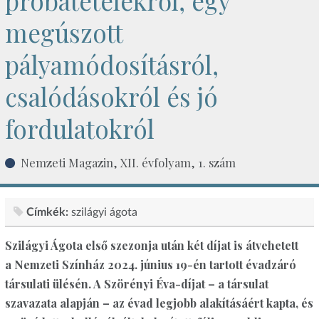
próbatételekről, egy
megúszott
pályamódosításról,
csalódásokról és jó
fordulatokról
Nemzeti Magazin, XII. évfolyam, 1. szám
Címkék:
szilágyi ágota
Szilágyi Ágota első szezonja után két díjat is átvehetett
a Nemzeti Színház 2024. június 19-én tartott évadzáró
társulati ülésén. A Szörényi Éva-díjat – a társulat
szavazata alapján – az évad legjobb alakításáért kapta, és