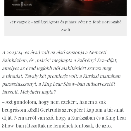
Vér vagyok – Szilágyi Ágota és Juhász Péter. :: fotó: Eöri Szabó
Zsolt
A 2023/24-es évad volt az első szezonja a Nemzeti
Színházban, és „máris” megkapta a Szörényi Éva-díjat,
amelyet az évad legjobb női alakításáért szavaz meg
a társulat. Tavaly két premierje volt: a Kurázsi mamában
parasztasszonyt, a King Lear Show-ban műsorvezetőt
játszott. Melyikért kapta?
– Azt gondolom, hogy nem ezekért, hanem a sok
beugrásom közül Gertrudis szerepéért kaptam a társulat
díját. Nem arról van szó, hogy a Kurázsiban és a King Lear
Show-ban játszottak ne lennének fontosak, de azok