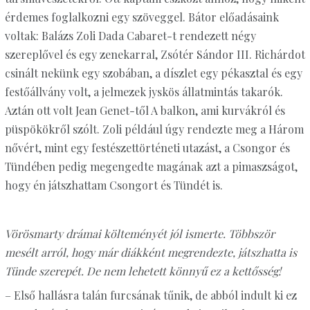
érdemes foglalkozni egy szöveggel. Bátor előadásaink
voltak: Balázs Zoli Dada Cabaret-t rendezett négy
szereplővel és egy zenekarral, Zsótér Sándor III. Richárdot
csinált nekünk egy szobában, a díszlet egy pékasztal és egy
festőállvány volt, a jelmezek jyskös állatmintás takarók.
Aztán ott volt Jean Genet-től A balkon, ami kurvákról és
püspökökről szólt. Zoli például úgy rendezte meg a Három
nővért, mint egy festészettörténeti utazást, a Csongor és
Tündében pedig megengedte magának azt a pimaszságot,
hogy én játszhattam Csongort és Tündét is.
Vörösmarty drámai költeményét jól ismerte. Többször
mesélt arról, hogy már diákként megrendezte, játszhatta is
Tünde szerepét. De nem lehetett könnyű ez a kettősség!
– Első hallásra talán furcsának tűnik, de abból indult ki ez