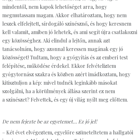
mindentől, nem kapok lehetőséget arra, hogy
megmutassam magam. Akkor elhatároztam, hogy nem
leszek elfelejtett, sírdogáló színésznő, és hogy keresnem
kell valamit, amiben jó lehetek, és ami segít újra csatlakozni
egy közösséghez. Aki elindul a lejtőn, annak azt
tanácsolnám, hogy azonnal keressen magának egy jó
közösséget! Tudtam, hogy a gyógyítás és az emberi test
felépítése, működése érdekel. Ekkor felvételiztem
gyógytornász szakra és közben azért imádkoztam, hogy
kitisztuljon a kép: mivel tudnék leginkább másokat
szolgálni, ha a körülmények állása szerint ez nem
a színészet? Felvettek, és egy új világ nyílt meg előttem.
De nem fejezte be az egyetemet… Ez jó jel!
– Két évet elvégeztem, egyelőre szüneteltetem a hallgatói