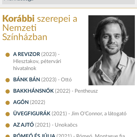
Korábbi
szerepei a
Nemzeti
Színházban
A REVIZOR
(2023) -
Hlesztakov, pétervári
hivatalnok
BÁNK BÁN
(2023) - Ottó
BAKKHÁNSNŐK
(2022) - Pentheusz
AGÓN
(2022)
ÜVEGFIGURÁK
(2021) - Jim O'Connor, a látogató
AZ AJTÓ
(2021) - Unokaöcs
RÓMEÓ ÉS JÚLIA
(2021) - Rómeó, Montague fia