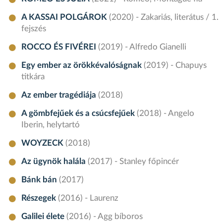
A KASSAI POLGÁROK
(2020) - Zakariás, literátus / 1.
fejszés
ROCCO ÉS FIVÉREI
(2019) - Alfredo Gianelli
Egy ember az örökkévalóságnak
(2019) - Chapuys
titkára
Az ember tragédiája
(2018)
A gömbfejűek és a csúcsfejűek
(2018) - Angelo
Iberin, helytartó
WOYZECK
(2018)
Az ügynök halála
(2017) - Stanley főpincér
Bánk bán
(2017)
Részegek
(2016) - Laurenz
Galilei élete
(2016) - Agg bíboros