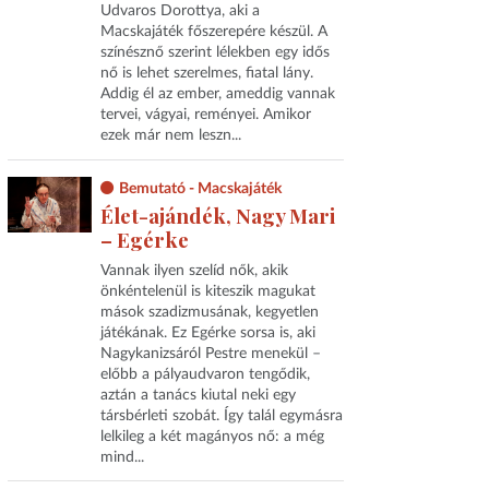
Udvaros Dorottya, aki a
Macskajáték főszerepére készül. A
színésznő szerint lélekben egy idős
nő is lehet szerelmes, fiatal lány.
Addig él az ember, ameddig vannak
tervei, vágyai, reményei. Amikor
ezek már nem leszn...
Bemutató - Macskajáték
Élet-ajándék, Nagy Mari
– Egérke
Vannak ilyen szelíd nők, akik
önkéntelenül is kiteszik magukat
mások szadizmusának, kegyetlen
játékának. Ez Egérke sorsa is, aki
Nagykanizsáról Pestre menekül –
előbb a pályaudvaron tengődik,
aztán a tanács kiutal neki egy
társbérleti szobát. Így talál egymásra
lelkileg a két magányos nő: a még
mind...