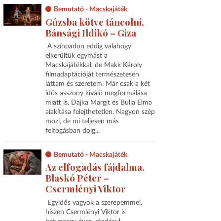
Bemutató - Macskajáték
Gúzsba kötve táncolni,
Bánsági Ildikó – Giza
A színpadon eddig valahogy
elkerültük egymást a
Macskajátékkal, de Makk Károly
filmadaptációját természetesen
láttam és szeretem. Már csak a két
idős asszony kiváló megformálása
miatt is, Dajka Margit és Bulla Elma
alakítása felejthetetlen. Nagyon szép
mozi, de mi teljesen más
felfogásban dolg...
Bemutató - Macskajáték
Az elfogadás fájdalma,
Blaskó Péter –
Csermlényi Viktor
Egyidős vagyok a szerepemmel,
hiszen Csermlényi Viktor is