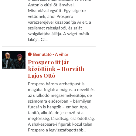
Antonio elűzi őt lányával,
Mirandával együtt. Egy szigetre
vetődnek, ahol Prospero
varázserejével kiszabadítja Arielt, a
szellemet rabságából, és saját
szolgálatába állítja. A sziget másik
lakója, Ca...
Bemutató - A vihar
Prospero itt jár
közöttünk – Horváth
Lajos Ottó
Prospero három archetípust is
magába foglal: a mágus, a nevelő és
az uralkodó megszemélyesítője, de
számomra elsősorban – bármilyen
furcsán is hangzik – ember. Apa,
tanító, alkotó, de jellemző rá a
megtörtség, fáradtság, csalódottság.
A shakespeare-i figurák közül talán
Prospero a legvisszafogottabb...