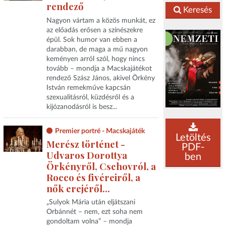
rendező
Keresés
Nagyon vártam a közös munkát, ez
az előadás erősen a színészekre
épül. Sok humor van ebben a
darabban, de maga a mű nagyon
keményen arról szól, hogy nincs
tovább – mondja a Macskajátékot
rendező Szász János, akivel Örkény
István remekműve kapcsán
szexualitásról, küzdésről és a
kijózanodásról is besz...
Premier portré - Macskajáték
Letöltés
Merész történet -
PDF-
Udvaros Dorottya
ben
Örkényről, Csehovról, a
Rocco és fivéreiről, a
nők erejéről...
„Sulyok Mária után eljátszani
Orbánnét – nem, ezt soha nem
gondoltam volna” – mondja