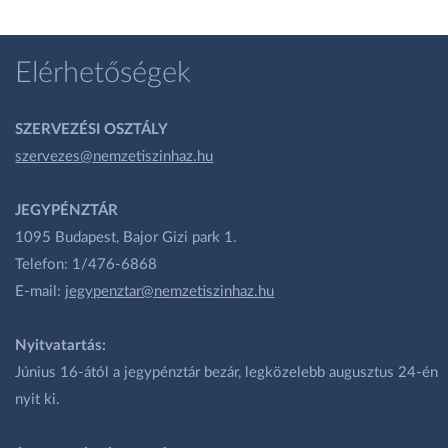
Elérhetőségek
SZERVEZÉSI OSZTÁLY
szervezes@nemzetiszinhaz.hu
JEGYPÉNZTÁR
1095 Budapest, Bajor Gizi park 1.
Telefon: 1/476-6868
E-mail:
jegypenztar@nemzetiszinhaz.hu
Nyitvatartás:
Június 16-ától a jegypénztár bezár, legközelebb augusztus 24-én
nyit ki.