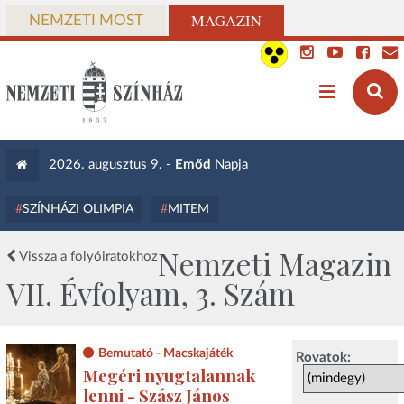
MAGAZIN
NEMZETI MOST
2026. augusztus 9. -
Emőd
Napja
SZÍNHÁZI OLIMPIA
MITEM
Nemzeti Magazin
Vissza a folyóiratokhoz
VII. Évfolyam, 3. Szám
Bemutató - Macskajáték
Rovatok:
Megéri nyugtalannak
lenni - Szász János