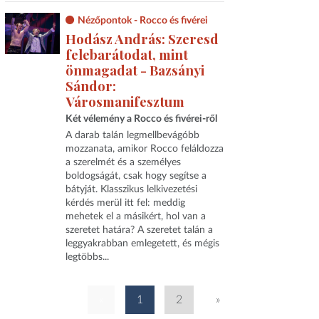
Nézőpontok - Rocco és fivérei
Hodász András: Szeresd
felebarátodat, mint
önmagadat - Bazsányi
Sándor:
Városmanifesztum
Két vélemény a Rocco és fivérei-ről
A darab talán legmellbevágóbb
mozzanata, amikor Rocco feláldozza
a szerelmét és a személyes
boldogságát, csak hogy segítse a
bátyját. Klasszikus lelkivezetési
kérdés merül itt fel: meddig
mehetek el a másikért, hol van a
szeretet határa? A szeretet talán a
leggyakrabban emlegetett, és mégis
legtöbbs...
«
1
2
»