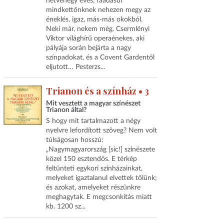
hetvenegy éves, ráadásul
mindkettőnknek nehezen megy az
éneklés, igaz, más-más okokból.
Neki már, nekem még. Csermlényi
Viktor világhírű operaénekes, aki
pályája során bejárta a nagy
színpadokat, és a Covent Gardentől
eljutott… Pesterzs...
Trianon és a színház • 3
Mit vesztett a magyar színészet
Trianon által?
S hogy mit tartalmazott a négy
nyelvre lefordított szöveg? Nem volt
túlságosan hosszú:
„Nagymagyarország [sic!] színészete
közel 150 esztendős. E térkép
feltünteti egykori színházainkat,
melyeket igaztalanul elvettek tőlünk;
és azokat, amelyeket részünkre
meghagytak. E megcsonkítás miatt
kb. 1200 sz...