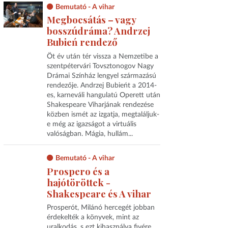
Bemutató - A vihar
Megbocsátás – vagy
bosszúdráma? Andrzej
Bubień rendező
Öt év után tér vissza a Nemzetibe a
szentpétervári Tovsztonogov Nagy
Drámai Színház lengyel származású
rendezője. Andrzej Bubieńt a 2014-
es, karneváli hangulatú Operett után
Shakespeare Viharjának rendezése
közben ismét az izgatja, megtaláljuk-
e még az igazságot a virtuális
valóságban. Mágia, hullám...
Bemutató - A vihar
Prospero és a
hajótöröttek -
Shakespeare és A vihar
Prosperót, Milánó hercegét jobban
érdekelték a könyvek, mint az
uralkodás, s ezt kihasználva fivére,