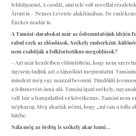
feldolgozást, A csodát, ami tele volt novellai rész
Áront is – Nemes Levente alakításában. De emlékez
Énekes madár is.
A Tamási-darabokat már az ősbemutatójuk idején fol
rabul ezek az előadások. Székely emberként, külön
nem csábítják a folklorisztikus megoldások?
– Azt már kezdetben eldöntöttem, hogy nem szeretné
úgysem tudjuk azt a tájszólást megmutatni. Tamásin
mindezt még egy mázzal bevonni. Tündöklő Jeromos 
a felismerést ásná alá. Tamási igazi székely, ugyana
vall: bár a hangulatból ez következne, Tamási nem e
népharag. Meg akarják nézni, hogy „mi van a tolla a
hitébe.
Nála még az ördög is székely akar lenni…