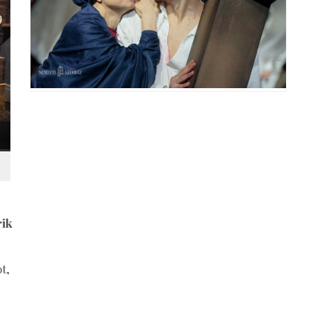
rik
t,