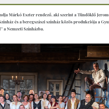
ndja Márkó Eszter rendező, aki szerint a Tündöklő Jerom
Színház és a beregszászi színház közös produkciója a Gyu
l” a Nemzeti Színházba.