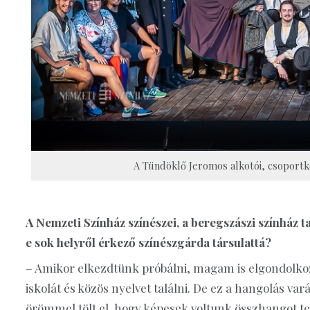
A Tündöklő Jeromos alkotói, csoportké
A Nemzeti Színház színészei, a beregszászi színház t
e sok helyről érkező színészgárda társulattá?
– Amikor elkezdtünk próbálni, magam is elgondolko
iskolát és közös nyelvet találni. De ez a hangolás var
örömmel tölt el, hogy képesek voltunk összhangot 