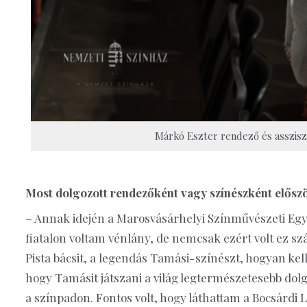
Márkó Eszter rendező és assziszt
Most dolgozott rendezőként vagy színészként elősz
– Annak idején a Marosvásárhelyi Színművészeti E
fiatalon voltam vénlány, de nemcsak ezért volt ez 
Pista bácsit, a legendás Tamási-színészt, hogyan kell
hogy Tamásit játszani a világ legtermészetesebb dol
a színpadon. Fontos volt, hogy láthattam a Bocsárdi 