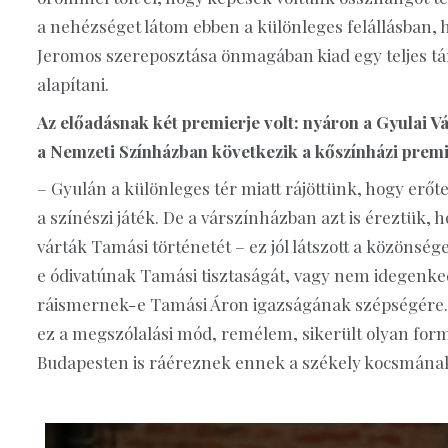
a nehézséget látom ebben a különleges felállásban
Jeromos szereposztása önmagában kiad egy teljes tár
alapítani.
Az előadásnak két premierje volt: nyáron a Gyulai Vá
a Nemzeti Színházban következik a kőszínházi prem
– Gyulán a különleges tér miatt rájöttünk, hogy erő
a színészi játék. De a várszínházban azt is éreztük, 
várták Tamási történetét – ez jól látszott a közöns
e ódivatúnak Tamási tisztaságát, vagy nem idegenkedne
ráismernek-e Tamási Áron igazságának szépségére.
ez a megszólalási mód, remélem, sikerült olyan formá
Budapesten is ráéreznek ennek a székely kocsmának