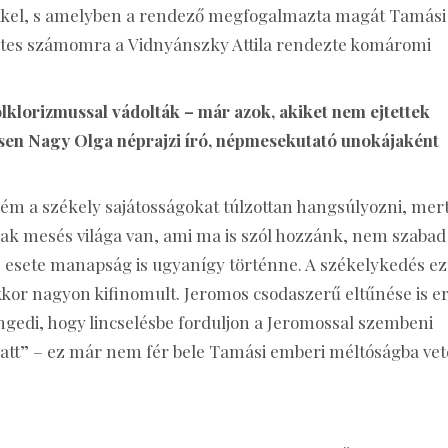
letekkel, s amelyben a rendező megfogalmazta magát Tamási
etes számomra a Vidnyánszky Attila rendezte komáromi
klorizmussal vádolták – már azok, akiket nem ejtettek
ösen Nagy Olga néprajzi író, népmesekutató unokájaként
m a székely sajátosságokat túlzottan hangsúlyozni, mer
ak mesés világa van, ami ma is szól hozzánk, nem szabad
esete manapság is ugyanígy történne. A székelykedés ez
kkor nagyon kifinomult. Jeromos csodaszerű eltűnése is e
ngedi, hogy lincselésbe forduljon a Jeromossal szembeni
latt” – ez már nem fér bele Tamási emberi méltóságba vet