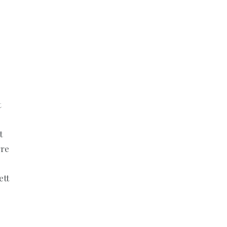
t
t
rre
ett