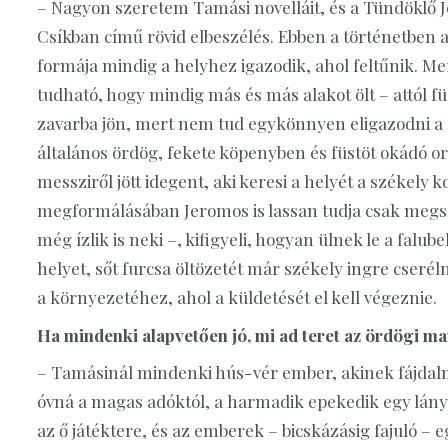
– Nagyon szeretem Tamási novelláit, és a Tündöklő
Csíkban című rövid elbeszélés. Ebben a történetben a
formája mindig a helyhez igazodik, ahol feltűnik. Me
tudható, hogy mindig más és más alakot ölt – attól f
zavarba jön, mert nem tud egykönnyen eligazodni a
általános ördög, fekete köpenyben és füstöt okádó o
messziről jött idegent, aki keresi a helyét a székely
megformálásában Jeromos is lassan tudja csak megszo
még ízlik is neki –, kifigyeli, hogyan ülnek le a falub
helyet, sőt furcsa öltözetét már székely ingre cseré
a környezetéhez, ahol a küldetését el kell végeznie.
Ha mindenki alapvetően jó, mi ad teret az ördögi m
– Tamásinál mindenki hús-vér ember, akinek fájdalma,
óvná a magas adóktól, a harmadik epekedik egy lány
az ő játéktere, és az emberek – bicskázásig fajuló –