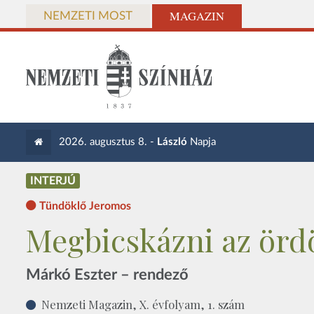
MAGAZIN
NEMZETI MOST
2026. augusztus 8. -
László
Napja
INTERJÚ
Tündöklő Jeromos
Megbicskázni az örd
Márkó Eszter – rendező
Nemzeti Magazin, X. évfolyam, 1. szám