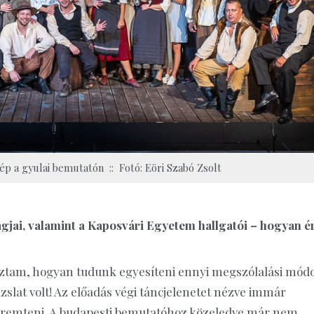
p a gyulai bemutatón :: Fotó: Eöri Szabó Zsolt
agjai, valamint a Kaposvári Egyetem hallgatói – hogyan é
ztam, hogyan tudunk egyesíteni ennyi megszólalási módo
ázslat volt! Az előadás végi táncjelenetet nézve immár
teremteni. A budapesti bemutatóhoz közeledve már nem