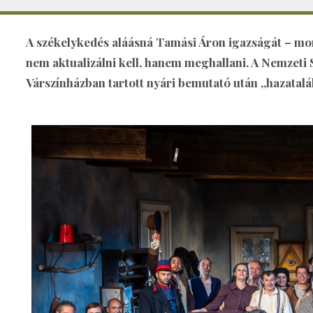
A székelykedés aláásná Tamási Áron igazságát – mo
nem aktualizálni kell, hanem meghallani. A Nemzeti 
Várszínházban tartott nyári bemutató után „hazatalá