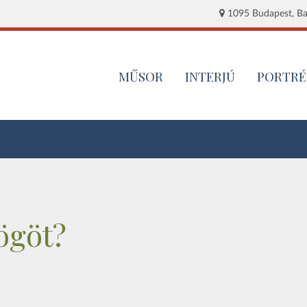
1095 Budapest, Baj
MŰSOR
INTERJÚ
PORTRÉ
ögöt?