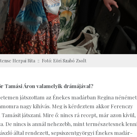
ense Herpai Rita :: Fotó: Eöri Szabó Zsolt
ör Tamási Áron valamelyik drámájával?
gyetemen játszottam az Énekes madárban Regina nénémet
számomra nagy kihívás. Meg is kérdeztem akkor Ferenczy
 Tamásit játszani. Mire ő: nincs rá recept, már azon kívül,
ga. De nincs is annál nehezebb, mint természetesnek lenn
László által rendezett, sepsiszentgyörgyi Énekes madár-