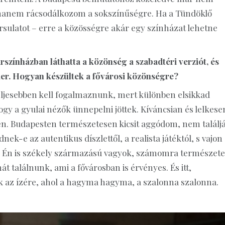
, hanem rácsodálkozom a sokszínűségre. Ha a Tündöklő
sulatot – erre a közösségre akár egy színházat lehetne
rszínházban láthatta a közönség a szabadtéri verziót, és
ier. Hogyan készültek a fővárosi közönségre?
teljesebben kell fogalmaznunk, mert különben elsikkad
hogy a gyulai nézők ünnepelni jöttek. Kíváncsian és lelkese
égen. Budapesten természetesen kicsit aggódom, nem találj
k-e az autentikus díszlettől, a realista játéktól, s vajon
 Én is székely származású vagyok, számomra természete
t találnunk, ami a fővárosban is érvényes. És itt,
 az ízére, ahol a hagyma hagyma, a szalonna szalonna.