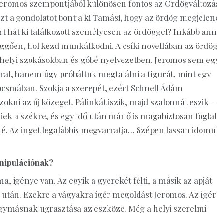
 Jeromos szempontjából különösen fontos az Ördögváltozá
zt a gondolatot bontja ki Tamási, hogy az ördög megjelen
rt hát ki találkozott személyesen az ördöggel? Inkább ann
üggően, hol kezd munkálkodni. A csíki novellában az ördö
 helyi szokásokban és góbé nyelvezetben. Jeromos sem eg
rral, hanem úgy próbáltuk megtalálni a figurát, mint egy
 kocsmában. Szokja a szerepét, ezért Schnell Ádám
kni az új közeget. Pálinkát iszik, majd szalonnát eszik –
eliek a székre, és egy idő után már ő is magabiztosan foglal
lné. Az inget legalábbis megvarratja… Szépen lassan idomu
anipulációnak?
 igénye van. Az egyik a gyerekét félti, a másik az apját
 után. Ezekre a vágyakra ígér megoldást Jeromos. Az ígér
 egymásnak ugrasztása az eszköze. Még a helyi szerelmi