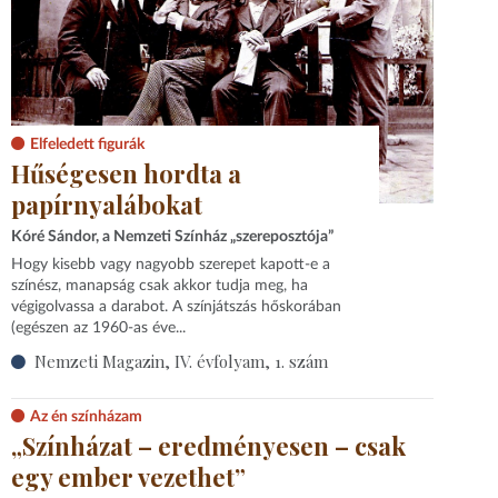
Elfeledett figurák
Hűségesen hordta a
papírnyalábokat
Kóré Sándor, a Nemzeti Színház „szereposztója”
Hogy kisebb vagy nagyobb szerepet kapott-e a
színész, manapság csak akkor tudja meg, ha
végigolvassa a darabot. A színjátszás hőskorában
(egészen az 1960-as éve...
Nemzeti Magazin, IV. évfolyam, 1. szám
Az én színházam
„Színházat – eredményesen – csak
egy ember vezethet”