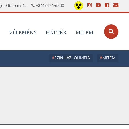
or Gizi park 1.
+361/476-6800
VÉLEMÉNY
HÁTTÉR
MITEM
SZÍNHÁZI OLIMPIA
MITEM