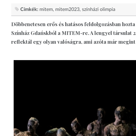
Címkék:
mitem
mitem2023
színházi olimpia
Döbbenetesen erős és hatásos feldolgozásban hozta e
Színház Gdańskból a MITEM-re. A lengyel társulat 
reflektál egy olyan valóságra, ami azóta már megint