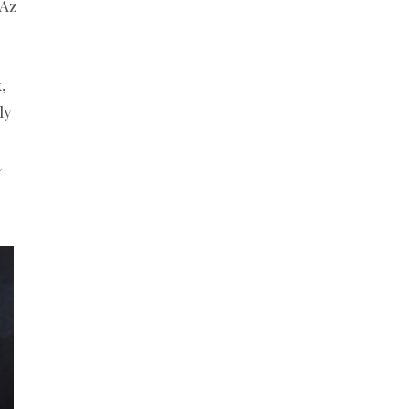
 Az
,
ly
t