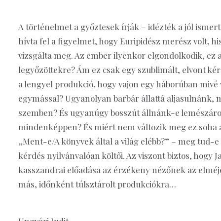
A történelmet a győztesek írják – idézték a jól isme
hívta fel a figyelmet, hogy Euripidész merész volt, 
vizsgálta meg. Az ember ilyenkor elgondolkodik, e
legyőzöttekre? Ám ez csak egy szublimált, elvont ké
a lengyel produkció, hogy vajon egy háborúban mivé
egymással? Ugyanolyan barbár állattá aljasulnánk, mi
szemben? És ugyanúgy bosszút állnánk-e lemészárolt
mindenképpen? És miért nem változik meg ez soha a
„Ment-e/A könyvek által a világ elébb?” – meg tud-e 
kérdés nyilvánvalóan költői. Az viszont biztos, hogy
kasszandrai előadása az érzékeny nézőnek az elméjéb
más, időnként túlsztárolt produkciókra…