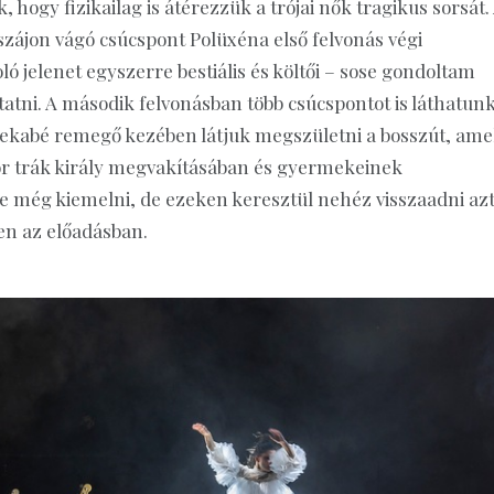
hogy fizikailag is átérezzük a trójai nők tragikus sorsát.
zájon vágó csúcspont Polüxéna első felvonás végi
ó jelenet egyszerre bestiális és költői – sose gondoltam
atni. A második felvonásban több csúcspontot is láthatunk
Hekabé remegő kezében látjuk megszületni a bosszút, ame
or trák király megvakításában és gyermekeinek
még kiemelni, de ezeken keresztül nehéz visszaadni az
en az előadásban.