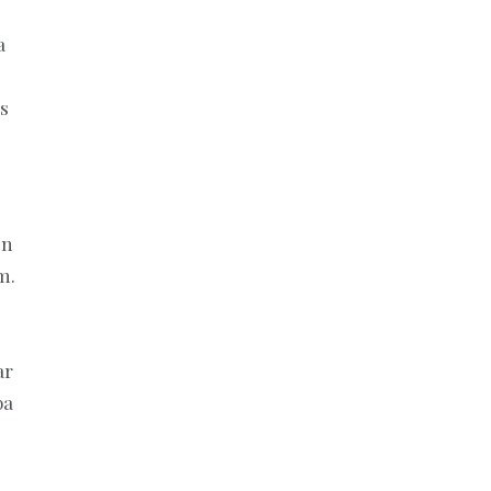
a
s
en
m.
ar
ba