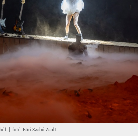
ból | fotó: Eöri Szabó Zsolt