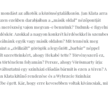
rt mondást az alkotók a közönségtalálkozón. Jan Klata arra
hiszen ezekben darabjaiban a „másik oldal” nézőpontját
z a merészség vajon megvan-e bennünk? Tudunk-e figyelni
rdéskör. Azokkal a nagyon konkrét kérdésekkel is szembes
 válnánk egyik vagy másik oldalon? Mit tennénk meg
nt a „civilizált” görögök a legyőzött „barbár” néppel
 szeretteinkért, ahogy Hekabé tette? Törvényszerű ez,
 történelem folyamán? Persze, ahogy Vörösmarty írja:
változtatni egy színházi előadás bármit is ezen a téren? A
 Jan Klata kitűnő rendezése és a Wybrzeże Színház
e égett. Kár, hogy erre kevesebben voltak kíváncsiak, mi