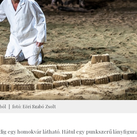
ból | fotó: Eöri Szabó Zsolt
edig egy homokvár látható. Hátul egy punkszerű lányfigur