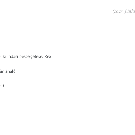
(2023. júniu
uki Tadasi beszélgetése, Rex)
démiának)
um)