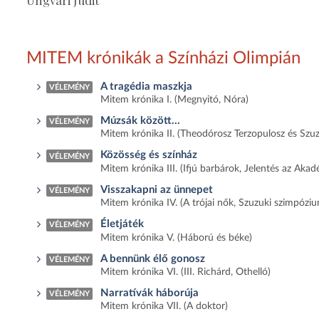
Ungvári Judit
MITEM krónikák a Színházi Olimpián
A tragédia maszkja
VÉLEMÉNY
Mitem krónika I. (Megnyitó, Nóra)
Múzsák között...
VÉLEMÉNY
Mitem krónika II. (Theodórosz Terzopulosz és Szuz
Közösség és színház
VÉLEMÉNY
Mitem krónika III. (Ifjú barbárok, Jelentés az Aka
Visszakapni az ünnepet
VÉLEMÉNY
Mitem krónika IV. (A trójai nők, Szuzuki szimpózi
Életjáték
VÉLEMÉNY
Mitem krónika V. (Háború és béke)
A bennünk élő gonosz
VÉLEMÉNY
Mitem krónika VI. (III. Richárd, Othelló)
Narratívák háborúja
VÉLEMÉNY
Mitem krónika VII. (A doktor)