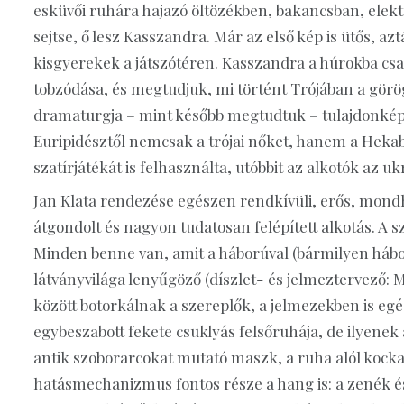
esküvői ruhára hajazó öltözékben, bakancsban, elekt
sejtse, ő lesz Kasszandra. Már az első kép is ütős, a
kisgyerekek a játszótéren. Kasszandra a húrokba csap
tobzódása, és megtudjuk, mi történt Trójában a gör
dramaturgja – mint később megtudtuk – tulajdonképp
Euripidésztől nemcsak a trójai nőket, hanem a Hek
szatírjátékát is felhasználta, utóbbit az alkotók az u
Jan Klata rendezése egészen rendkívüli, erős, mon
átgondolt és nagyon tudatosan felépített alkotás. A 
Minden benne van, amit a háborúval (bármilyen hábo
látványvilága lenyűgöző (díszlet- és jelmeztervező:
között botorkálnak a szereplők, a jelmezekben is eg
egybeszabott fekete csuklyás felsőruhája, de ilyene
antik szoborarcokat mutató maszk, a ruha alól kocka
hatásmechanizmus fontos része a hang is: a zenék és