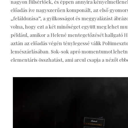
nagyon fülsértőek, és éppen annyira kényelmetlenek, 
előadás íve nagyszerűen komponált, az első gyomors
„feláldozása”, a gyilkosságot és meggyalázást ábrázol
volna, hogy ezt a két minőséget együtt meg lehet mut
például, amikor a Helené mentegetőzését hallgató 
aztán az előadás végén ténylegessé válik Polümeszt
lemészárlásában. Sok-sok apró momentumot lehetne 
elementáris összhatást, ami arcul csapja a nézőt ebb