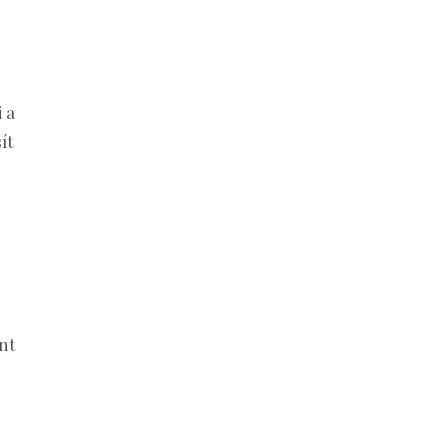
 a
ít
nt