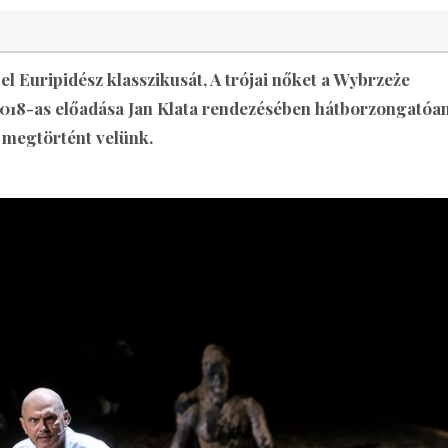
l Euripidész klasszikusát, A trójai nőket a Wybrzeże
2018-as előadása Jan Klata rendezésében hátborzongatóa
 megtörtént velünk.