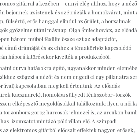
romos gitárral a kezében – ennyi elég ahhoz, hogy a néző
ztán bejönnek az istenek és szétrúgják a homokvárat, mint 
, fülsértő, erős hanggal elindul az őrület, a borzalmak
ögök győzelme utáni másnap. Olga Śmiechowicz, az előadá
en három műből fésülte össze ezt az adaptációt,
abé című drámáját és az ehhez a témakörhöz kapcsolódó
krán háború kitörésekor kivették a produkcióból.
dhatni durva hatásokra építő, ugyanakkor minden eleméb
székhez szögezi a nézőt és nem engedi el egy pillanatra se
rúval) kapcsolatban meg kell értenünk. Az előadás
 Mirek Kaczmarek), homokba süllyedt férfiszobor-torzók
észen elképesztő megoldásokkal találkozunk: ilyen a női k
k a torzonborz görög harcosok jelmezei is, az arcukon bam
has-izomzatot mintázó póló villan elő. A színpadi
 az elektromos gitárból előcsalt effektek nagyon erősek,