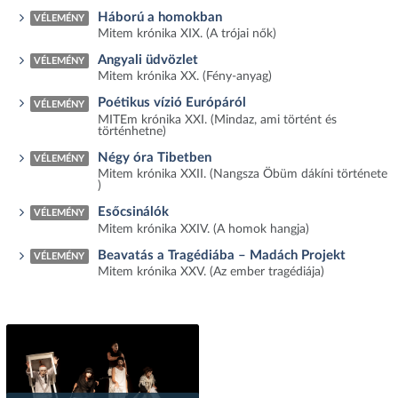
Háború a homokban
VÉLEMÉNY
Mitem krónika XIX. (A trójai nők)
Angyali üdvözlet
VÉLEMÉNY
Mitem krónika XX. (Fény-anyag)
Poétikus vízió Európáról
VÉLEMÉNY
MITEm krónika XXI. (Mindaz, ami történt és
történhetne)
Négy óra Tibetben
VÉLEMÉNY
Mitem krónika XXII. (Nangsza Öbüm dákíni története
)
Esőcsinálók
VÉLEMÉNY
Mitem krónika XXIV. (A homok hangja)
Beavatás a Tragédiába – Madách Projekt
VÉLEMÉNY
Mitem krónika XXV. (Az ember tragédiája)