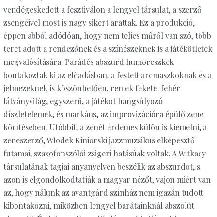
vendégeskedett a fesztiválon a lengyel társulat, a szerző
zsengéivel most is nagy sikert arattak. Ez a produkció,
éppen abból adódóan, hogy nem teljes műről van szó, több
teret adott a rendezőnek és a színészeknek is a játékötletek
megvalósítására. Parádés abszurd humoreszkek
bontakoztak ki az előadásban, a festett arcmaszkoknak és a
jelmezeknek is köszönhetően, remek fekete-fehér
látványvilág, egyszerű, a játékot hangsúlyozó
díszletelemek, és markáns, az improvizációra épülő zene
körítésében. Utóbbit, a zenét érdemes külön is kiemelni, a
zeneszerző, Włodek Kiniorski jazzmuzsikus elképesztő
futamai, szaxofonszólói zsigeri hatásúak voltak. A Witkacy
társulatának tagjai anyanyelven beszélik az abszurdot, s
azon is elgondolkodtatják a magyar nézőt, vajon miért van
az, hogy nálunk az avantgárd színház nem igazán tudott
kibontakozni, miközben lengyel barátainknál abszolút