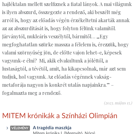
hajléktalan mellett szelfiznek a fiatal lányok. A mai világunk
is ilyen abszurd, összegezte a rendező, aki beszélt még
arról is, hogy az előadás végén érzékeltetni akarták annak
az az abszurditását is, hogy folyton félünk valamitől.
Járványtól, nukleáris veszélytől, bármitől… „Egy
megfoghatatlan szürke massza a félelem is, érezzük, hogy
valami szörnyűség jön, de előtte vajon lehet-e, képesek
vagyunk-e élni? Mi, akik elvakultunk a jóléttől, a
lustaságtól, a tévétől, amit, ha kikapcsolnak, már azt sem
tudjuk, hol vagyunk. Az előadás végénnek vakság-
metaforája nagyon is konkrét utalás napjainkra.” –
fogalmazta meg a rendező.
(2023. május 15.)
MITEM krónikák a Színházi Olimpián
A tragédia maszkja
VÉLEMÉNY
Mitem krónika I. (Megnyitó, Nóra)