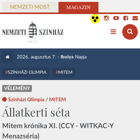
MAGAZIN
NEMZETI MOST
2026. augusztus 7. -
Ibolya
Napja
SZÍNHÁZI OLIMPIA
MITEM
VÉLEMÉNY
Színházi Olimpia / MITEM
Állatkerti séta
Mitem krónika XI. (CCY - WITKAC-Y
Menazséria)