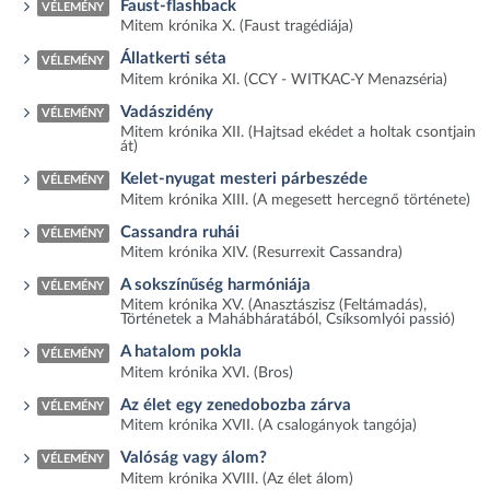
Faust-flashback
VÉLEMÉNY
Mitem krónika X. (Faust tragédiája)
Állatkerti séta
VÉLEMÉNY
Mitem krónika XI. (CCY - WITKAC-Y Menazséria)
Vadászidény
VÉLEMÉNY
Mitem krónika XII. (Hajtsad ekédet a holtak csontjain
át)
Kelet-nyugat mesteri párbeszéde
VÉLEMÉNY
Mitem krónika XIII. (A megesett hercegnő története)
Cassandra ruhái
VÉLEMÉNY
Mitem krónika XIV. (Resurrexit Cassandra)
A sokszínűség harmóniája
VÉLEMÉNY
Mitem krónika XV. (Anasztászisz (Feltámadás),
Történetek a Mahábháratából, Csíksomlyói passió)
A hatalom pokla
VÉLEMÉNY
Mitem krónika XVI. (Bros)
Az élet egy zenedobozba zárva
VÉLEMÉNY
Mitem krónika XVII. (A csalogányok tangója)
Valóság vagy álom?
VÉLEMÉNY
Mitem krónika XVIII. (Az élet álom)