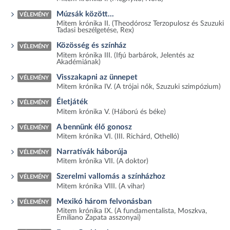
Múzsák között...
VÉLEMÉNY
Mitem krónika II. (Theodórosz Terzopulosz és Szuzuki
Tadasi beszélgetése, Rex)
Közösség és színház
VÉLEMÉNY
Mitem krónika III. (Ifjú barbárok, Jelentés az
Akadémiának)
Visszakapni az ünnepet
VÉLEMÉNY
Mitem krónika IV. (A trójai nők, Szuzuki szimpózium)
Életjáték
VÉLEMÉNY
Mitem krónika V. (Háború és béke)
A bennünk élő gonosz
VÉLEMÉNY
Mitem krónika VI. (III. Richárd, Othelló)
Narratívák háborúja
VÉLEMÉNY
Mitem krónika VII. (A doktor)
Szerelmi vallomás a színházhoz
VÉLEMÉNY
Mitem krónika VIII. (A vihar)
Mexikó három felvonásban
VÉLEMÉNY
Mitem krónika IX. (A fundamentalista, Moszkva,
Emiliano Zapata asszonyai)