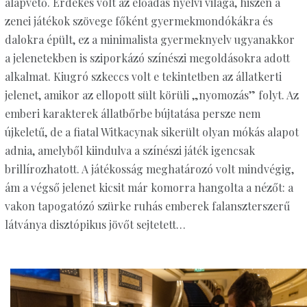
alapvető. Érdekes volt az előadás nyelvi világa, hiszen a
zenei játékok szövege főként gyermekmondókákra és
dalokra épült, ez a minimalista gyermeknyelv ugyanakkor
a jelenetekben is sziporkázó színészi megoldásokra adott
alkalmat. Kiugró szkeccs volt e tekintetben az állatkerti
jelenet, amikor az ellopott sült körüli „nyomozás” folyt. Az
emberi karakterek állatbőrbe bújtatása persze nem
újkeletű, de a fiatal Witkacynak sikerült olyan mókás alapot
adnia, amelyből kiindulva a színészi játék igencsak
brillírozhatott. A játékosság meghatározó volt mindvégig,
ám a végső jelenet kicsit már komorra hangolta a nézőt: a
vakon tapogatózó szürke ruhás emberek falanszterszerű
látványa disztópikus jövőt sejtetett…