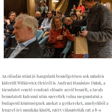
Az előadás utáni jó hangulatú beszélgetésen sok minden
kiderült Witkiewicz életéről is. Andrzej Stanisław Dziuk, a
társulatot vezető rendező először arról beszélt, a tavaly
bemutatott kulcsmű után szerették volna megmutatni a
budapesti közönségnek azokat a gyökereket, amelyekből a
lengyel író munkája kinőtt, ezért választották ezt a 8-9