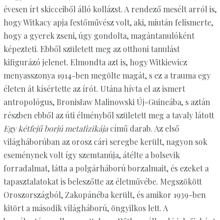
évesen írt skicceiből álló kollázst. A rendező mesélt arról is,
hogy Witkacy apja festőművész volt, aki, miután felismerte,
hogy a gyerek zseni, úgy gondolta, magántanulóként
képezteti. Ebből született meg az otthoni tanulást
kifigurázó jelenet. Elmondta azt is, hogy Witkiewicz
menyasszonya 1914-ben megölte magát, s ez a trauma egy
életen át kísértette az írót. Utána hívta el az ismert
antropológus, Bronisław Malinowski Új-Guineába, s aztán
részben ebből az úti élményből született meg a tavaly látott
Egy kétfejű borjú metafizikája
című darab. Az első
világháborúban az orosz cári seregbe került, nagyon sok
eseménynek volt így szemtanúja, átélte a bolsevik
forradalmat, látta a polgárháború borzalmait, és ezeket a
tapasztalatokat is beleszőtte az életművébe. Megszökött
Oroszországból, Zakopánéba került, és amikor 1939-ben
kitört a második világháború, öngyilkos lett. A