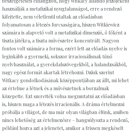
beszélgetésen elhangzott, hogy Witkacy állandó jelzőjeként
használják a metafizikai nyugtalanságot, erre a rendező
kifejtette, nem véletlenül utaltak az előadásban
folyamatosan a létezés furcsaságára, hiszen Witkiewicz
számára is alapvető volt a metafizikai dimenzió, ő főként a
tiszta játékra, a tiszta művészetre koncentrált. Nagyon
fontos volt számára a forma, ezért lett az előadás nyelve is
leginkább a gyermeki, sokszor irracionálisnak tűnő
nyelvhasználat, a gyerekdalszövegekből, a halandzsákból,
nagy egész formát akartak létrehozni. Dziuk szerint
Witkacy gondolkodásának középpontjában az állt, mi lehet
az értelme a létnek és a művészetnek a borzalmak
közepette. Ezt szerették volna megmutatni az előadásban
is, hiszen maga a létezés irracionális. A dráma értelmezni
próbálja a világot, de ma már olyan világban élünk, amiben
nincs lehetőség az értelmezésre – hangsúlyozta a rendező,
például hozva azt a jelenetet, amikor a frissen megkéselt