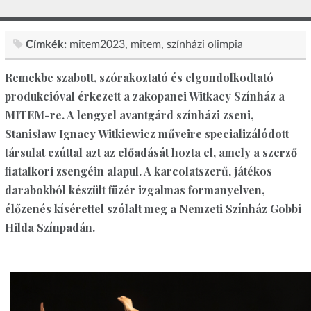
Címkék:
mitem2023
mitem
színházi olimpia
Remekbe szabott, szórakoztató és elgondolkodtató
produkcióval érkezett a zakopanei Witkacy Színház a
MITEM-re. A lengyel avantgárd színházi zseni,
Stanisław Ignacy Witkiewicz műveire specializálódott
társulat ezúttal azt az előadását hozta el, amely a szerző
fiatalkori zsengéin alapul. A karcolatszerű, játékos
darabokból készült füzér izgalmas formanyelven,
élőzenés kísérettel szólalt meg a Nemzeti Színház Gobbi
Hilda Színpadán.