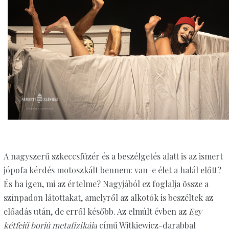
A nagyszerű szkeccsfüzér és a beszélgetés alatt is az ismert
jópofa kérdés motoszkált bennem: van-e élet a halál előtt?
És ha igen, mi az értelme? Nagyjából ez foglalja össze a
színpadon látottakat, amelyről az alkotók is beszéltek az
előadás után, de erről később. Az elmúlt évben az
Egy
kétfejű borjú metafizikája
című Witkiewicz-darabbal