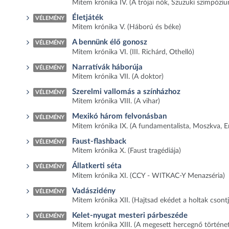
Mitem krónika IV. (A trójai nők, Szuzuki szimpózi
Életjáték
VÉLEMÉNY
Mitem krónika V. (Háború és béke)
A bennünk élő gonosz
VÉLEMÉNY
Mitem krónika VI. (III. Richárd, Othelló)
Narratívák háborúja
VÉLEMÉNY
Mitem krónika VII. (A doktor)
Szerelmi vallomás a színházhoz
VÉLEMÉNY
Mitem krónika VIII. (A vihar)
Mexikó három felvonásban
VÉLEMÉNY
Mitem krónika IX. (A fundamentalista, Moszkva, E
Faust-flashback
VÉLEMÉNY
Mitem krónika X. (Faust tragédiája)
Állatkerti séta
VÉLEMÉNY
Mitem krónika XI. (CCY - WITKAC-Y Menazséria)
Vadászidény
VÉLEMÉNY
Mitem krónika XII. (Hajtsad ekédet a holtak csontj
Kelet-nyugat mesteri párbeszéde
VÉLEMÉNY
Mitem krónika XIII. (A megesett hercegnő történet