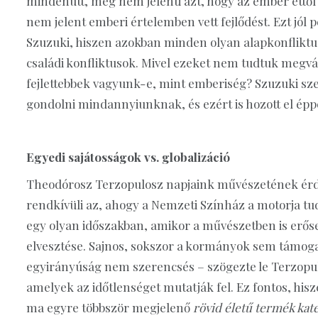
mindenütt, még nem jelenti azt, hogy az ember ettől 
nem jelent emberi értelemben vett fejlődést. Ezt jól 
Szuzuki, hiszen azokban minden olyan alapkonfliktus
családi konfliktusok. Mivel ezeket nem tudtuk megvált
fejlettebbek vagyunk-e, mint emberiség? Szuzuki szer
gondolni mindannyiunknak, és ezért is hozott el ép
Egyedi sajátosságok vs. globalizáció
Theodórosz Terzopulosz napjaink művészetének érdek
rendkívüli az, ahogy a Nemzeti Színház a motorja tu
egy olyan időszakban, amikor a művészetben is erőse
elvesztése. Sajnos, sokszor a kormányok sem támog
egyirányúság nem szerencsés – szögezte le Terzopulo
amelyek az időtlenséget mutatják fel. Ez fontos, his
ma egyre többször megjelenő
rövid életű termék kat