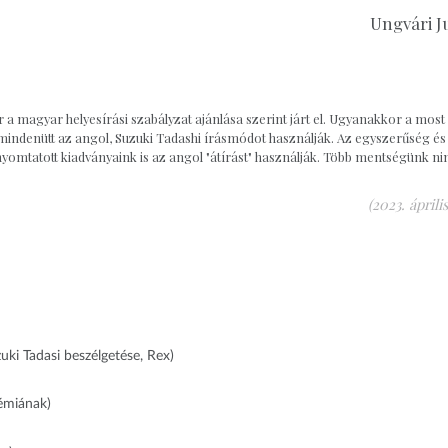
Ungvári J
a magyar helyesírási szabályzat ajánlása szerint járt el. Ugyanakkor a most
 mindenütt az angol, Suzuki Tadashi írásmódot használják. Az egyszerűség és
omtatott kiadványaink is az angol "átírást" használják. Több mentségünk nin
(2023. április
uki Tadasi beszélgetése, Rex)
démiának)