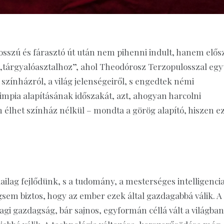
 hosszú és fárasztó út után nem pihenni indult, hanem elős
t „tárgyalóasztalhoz”, ahol Theodórosz Terzopulosszal egy
 színházról, a világ jelenségeiről, s engedtek némi
impia alapításának időszakát, azt, ahogyan harcolni
 élhet színház nélkül – mondta a görög alapító, hiszen e
ailag fejlődünk, s a tudomány, a mesterséges intelligenci
sem biztos, hogy az ember ezek által gazdagabbá válik. A
agi gazdagság, bár sajnos, egyformán céllá vált a világban