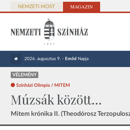
MAGAZIN
NEMZETI MOST
2026. augusztus 9. -
Emőd
Napja
VÉLEMÉNY
Színházi Olimpia / MITEM
Múzsák között...
Mitem krónika II. (Theodórosz Terzopulosz