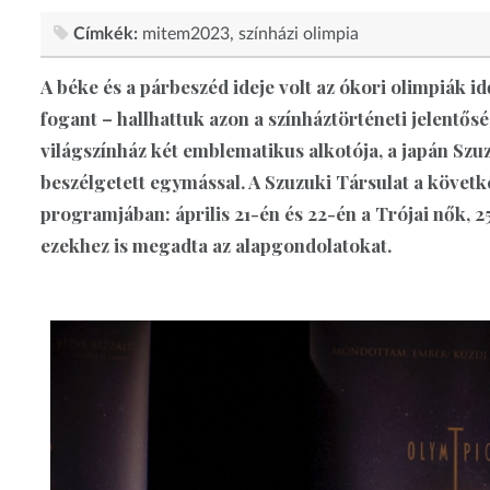
Címkék:
mitem2023
színházi olimpia
A béke és a párbeszéd ideje volt az ókori olimpiák i
fogant – hallhattuk azon a színháztörténeti jelentősé
világszínház két emblematikus alkotója, a japán Szu
beszélgetett egymással. A Szuzuki Társulat a követk
programjában: április 21-én és 22-én a Trójai nők, 25
ezekhez is megadta az alapgondolatokat.