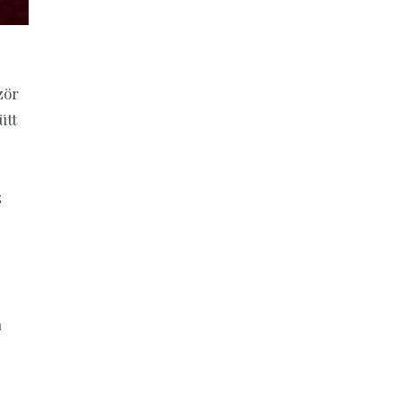
zör
ütt
z
a