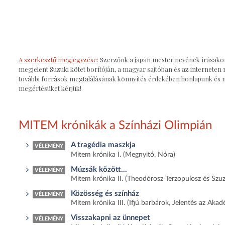
A szerkesztő megjegyzése:
Szerzőnk a japán mester nevének írásakor 
megjelent Suzuki kötet borítóján, a magyar sajtóban és az interneten
további források megtalálásának könnyítés érdekében honlapunk és ny
megértésüket kérjük!
MITEM krónikák a Színházi Olimpián
A tragédia maszkja
VÉLEMÉNY
Mitem krónika I. (Megnyitó, Nóra)
Múzsák között...
VÉLEMÉNY
Mitem krónika II. (Theodórosz Terzopulosz és Szuz
Közösség és színház
VÉLEMÉNY
Mitem krónika III. (Ifjú barbárok, Jelentés az Aka
Visszakapni az ünnepet
VÉLEMÉNY