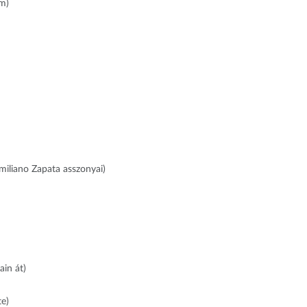
um)
miliano Zapata asszonyai)
ain át)
e)