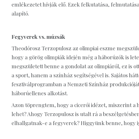
emlékezetet hívják elő. Ezek felkutatása, felmutatása
alapító.
Fegyverek vs. múzsák
Theodórosz Terzopulosz az olimpiai eszme megszületés
hogy a görög olimpiák idején még a háborúzók is lete
megszületett benne a gondolat az olimpiáról, ez is ott
a sport, hanem a színház segítségével is. Sajátos hát
fesztiválprogramban a Nemzeti Színház produkcióját
háborúellenes alkotást.
Azon töprengtem, hogy a cicerói idézet, miszerint a
lehet? Ahogy Terzopulosz is utalt rá a beszélgetésbe
elhallgatnak-e a fegyverek? Higgyünk benne, hogy igen