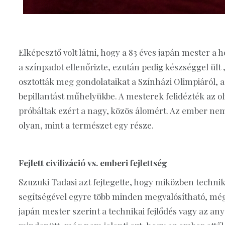
Elképesztő volt látni, hogy a 83 éves japán mester a
a színpadot ellenőrizte, ezután pedig készséggel ül
osztották meg gondolataikat a Színházi Olimpiáról, a
bepillantást műhelyükbe. A mesterek felidézték az ol
próbáltak ezért a nagy, közös álomért. Az ember nem
olyan, mint a természet egy része.
Fejlett civilizáció vs. emberi fejlettség
Szuzuki Tadasi azt fejtegette, hogy miközben technik
segítségével egyre több minden megvalósítható, még
japán mester szerint a technikai fejlődés vagy az any