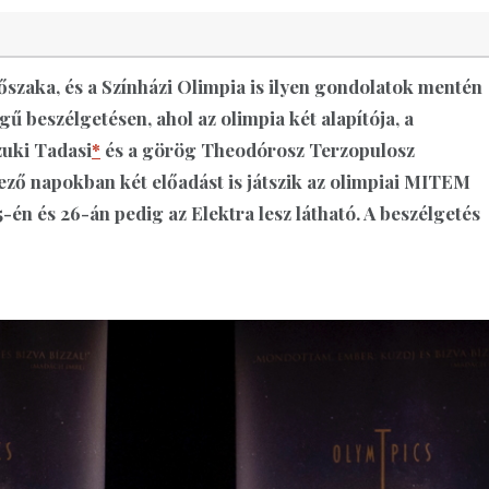
dőszaka, és a Színházi Olimpia is ilyen gondolatok mentén
gű beszélgetésen, ahol az olimpia két alapítója, a
zuki Tadasi
*
és a görög Theodórosz Terzopulosz
ező napokban két előadást is játszik az olimpiai MITEM
-én és 26-án pedig az Elektra lesz látható. A beszélgetés