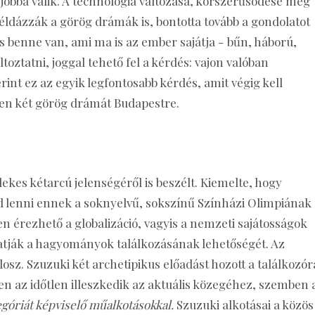
jobbá válik. A technológia változása, korszerűsödése még
példázzák a görög drámák is, bontotta tovább a gondolatot
 benne van, ami ma is az ember sajátja - bűn, háború,
oztatni, joggal tehető fel a kérdés: vajon valóban
int ez az egyik legfontosabb kérdés, amit végig kell
pen két görög drámát Budapestre.
es kétarcú jelenségéről is beszélt. Kiemelte, hogy
d lenni ennek a soknyelvű, sokszínű Színházi Olimpiának
n érezhető a globalizáció, vagyis a nemzeti sajátosságok
atják a hagyományok találkozásának lehetőségét. Az
sz. Szuzuki két archetipikus előadást hozott a találkozór
zen az időtlen illeszkedik az aktuális közegéhez, szemben 
egóriát képviselő műalkotásokkal.
Szuzuki alkotásai a közös