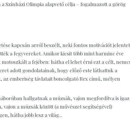
 a Színházi Olimpia alapvető célja – fogalmazott a görög
e kapcsán arról beszélt, neki fontos motivációt jelentet
tték a fegyvereket. Amikor kicsit több mint harminc éve
 motoszkált a fejében: hátha el lehet érni ezt a célt, nem
teret adott gondolatainak, hogy előző este láthattuk a
, az emberiség távlatait boncolgató Rex című, mélyen
 háborúban hallgatnak a múzsák, vajon megfordítva is igaz
n, vajon a múzsák között (a művészet segítségével)
, hátha jobb lesz a világ...