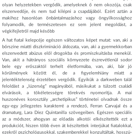
olyan helyzetekben vergődik, amelyeknek ő nem okozója, csak
elszenvedője, és nem tud kilépni a csapdájából. Ezért aztán a
makihoz hasonlóan önbántalmazáshoz vagy öngyilkossághoz
folyamodik, de természetesen ez sem jelent megoldást, a
végkifejletről majd később
A hat fiatal kelepcéje egészen változatos képet mutat: van, aki a
bőrszíne miatti diszkrimináció áldozata, van, aki a gyermekkorban
elszenvedett abúzus elől drogokba és promiszkuitásba menekül.
Van, akit a hátrányos szociális környezete észrevétlenül sodor
bele egy erőszaktól terhelt életformába, van, aki, bár jó
körülmények között él, de a figyelemhiány miatt a
jelentéktelenség érzetében vergődik. Egyikük a darkweben talál
feloldást a „lúzerség” magányából, másikukat a túlzott családi
elvárások, a tökéletességre törekvés nyomorítja. A mai
huszonéves korosztály „archetipikus” történetei olvadnak össze
egy-egy jellegzetes karakterré a rendező, Ferran Carvajal és a
dramaturg, Lara Díez Quintanilla szövegeiben. Egészen speciális
az a módszer, ahogyan az előadás alkotói elkészítették ezt a
produkciót, hiszen több éven át készítettek interjúkat fiatalokkal,
ezekről pszichológusokkal, szakemberekkel konzultáltak, hosszú-