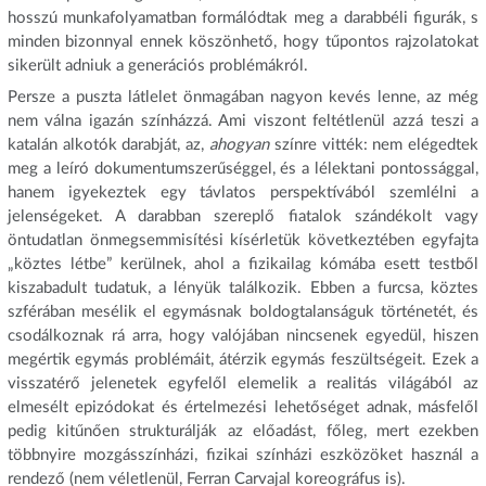
hosszú munkafolyamatban formálódtak meg a darabbéli figurák, s
minden bizonnyal ennek köszönhető, hogy tűpontos rajzolatokat
sikerült adniuk a generációs problémákról.
Persze a puszta látlelet önmagában nagyon kevés lenne, az még
nem válna igazán színházzá. Ami viszont feltétlenül azzá teszi a
katalán alkotók darabját, az,
ahogyan
színre vitték: nem elégedtek
meg a leíró dokumentumszerűséggel, és a lélektani pontossággal,
hanem igyekeztek egy távlatos perspektívából szemlélni a
jelenségeket. A darabban szereplő fiatalok szándékolt vagy
öntudatlan önmegsemmisítési kísérletük következtében egyfajta
„köztes létbe” kerülnek, ahol a fizikailag kómába esett testből
kiszabadult tudatuk, a lényük találkozik. Ebben a furcsa, köztes
szférában mesélik el egymásnak boldogtalanságuk történetét, és
csodálkoznak rá arra, hogy valójában nincsenek egyedül, hiszen
megértik egymás problémáit, átérzik egymás feszültségeit. Ezek a
visszatérő jelenetek egyfelől elemelik a realitás világából az
elmesélt epizódokat és értelmezési lehetőséget adnak, másfelől
pedig kitűnően strukturálják az előadást, főleg, mert ezekben
többnyire mozgásszínházi, fizikai színházi eszközöket használ a
rendező (nem véletlenül, Ferran Carvajal koreográfus is).