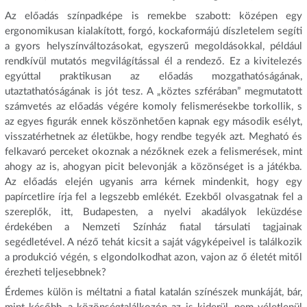
Az előadás színpadképe is remekbe szabott: középen egy
ergonomikusan kialakított, forgó, kockaformájú díszletelem segíti
a gyors helyszínváltozásokat, egyszerű megoldásokkal, például
rendkívül mutatós megvilágítással él a rendező. Ez a kivitelezés
egyúttal praktikusan az előadás mozgathatóságának,
utaztathatóságának is jót tesz. A „köztes szférában” megmutatott
számvetés az előadás végére komoly felismerésekbe torkollik, s
az egyes figurák ennek köszönhetően kapnak egy második esélyt,
visszatérhetnek az életükbe, hogy rendbe tegyék azt. Megható és
felkavaró perceket okoznak a nézőknek ezek a felismerések, mint
ahogy az is, ahogyan picit belevonják a közönséget is a játékba.
Az előadás elején ugyanis arra kérnek mindenkit, hogy egy
papírcetlire írja fel a legszebb emlékét. Ezekből olvasgatnak fel a
szereplők, itt, Budapesten, a nyelvi akadályok leküzdése
érdekében a Nemzeti Színház fiatal társulati tagjainak
segédletével. A néző tehát kicsit a saját vágyképeivel is találkozik
a produkció végén, s elgondolkodhat azon, vajon az ő életét mitől
érezheti teljesebbnek?
Érdemes külön is méltatni a fiatal katalán színészek munkáját, bár,