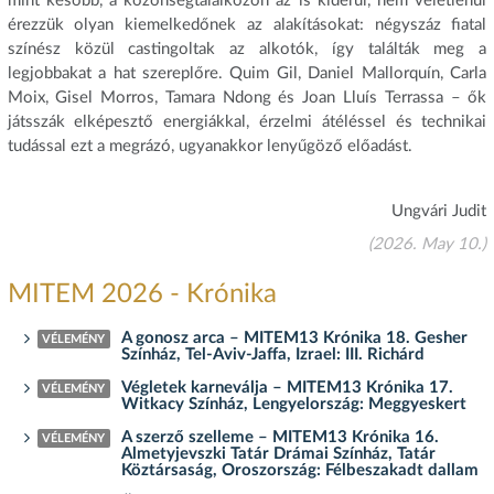
mint később, a közönségtalálkozón az is kiderül, nem véletlenül
érezzük olyan kiemelkedőnek az alakításokat: négyszáz fiatal
színész közül castingoltak az alkotók, így találták meg a
legjobbakat a hat szereplőre. Quim Gil, Daniel Mallorquín, Carla
Moix, Gisel Morros, Tamara Ndong és Joan Lluís Terrassa – ők
játsszák elképesztő energiákkal, érzelmi átéléssel és technikai
tudással ezt a megrázó, ugyanakkor lenyűgöző előadást.
Ungvári Judit
(2026. May 10.)
MITEM 2026 - Krónika
A gonosz arca – MITEM13 Krónika 18. Gesher
VÉLEMÉNY
Színház, Tel-Aviv-Jaffa, Izrael: III. Richárd
Végletek karneválja – MITEM13 Krónika 17.
VÉLEMÉNY
Witkacy Színház, Lengyelország: Meggyeskert
A szerző szelleme – MITEM13 Krónika 16.
VÉLEMÉNY
Almetyjevszki Tatár Drámai Színház, Tatár
Köztársaság, Oroszország: Félbeszakadt dallam