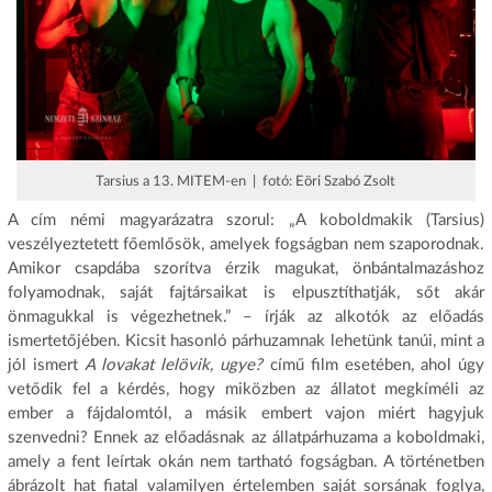
Tarsius a 13. MITEM-en | fotó: Eöri Szabó Zsolt
A cím némi magyarázatra szorul: „A koboldmakik (Tarsius)
veszélyeztetett főemlősök, amelyek fogságban nem szaporodnak.
Amikor csapdába szorítva érzik magukat, önbántalmazáshoz
folyamodnak, saját fajtársaikat is elpusztíthatják, sőt akár
önmagukkal is végezhetnek.” – írják az alkotók az előadás
ismertetőjében. Kicsit hasonló párhuzamnak lehetünk tanúi, mint a
jól ismert
A lovakat lelövik, ugye?
című film esetében, ahol úgy
vetődik fel a kérdés, hogy miközben az állatot megkíméli az
ember a fájdalomtól, a másik embert vajon miért hagyjuk
szenvedni? Ennek az előadásnak az állatpárhuzama a koboldmaki,
amely a fent leírtak okán nem tartható fogságban. A történetben
ábrázolt hat fiatal valamilyen értelemben saját sorsának foglya,