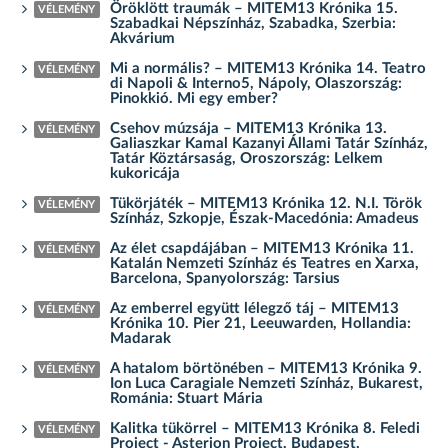
Öröklött traumák – MITEM13 Krónika 15.
VÉLEMÉNY
Szabadkai Népszínház, Szabadka, Szerbia:
Akvárium
Mi a normális? – MITEM13 Krónika 14. Teatro
VÉLEMÉNY
di Napoli & Interno5, Nápoly, Olaszország:
Pinokkió. Mi egy ember?
Csehov múzsája – MITEM13 Krónika 13.
VÉLEMÉNY
Galiaszkar Kamal Kazanyi Állami Tatár Színház,
Tatár Köztársaság, Oroszország: Lelkem
kukoricája
Tükörjáték – MITEM13 Krónika 12. N.I. Török
VÉLEMÉNY
Színház, Szkopje, Észak-Macedónia: Amadeus
Az élet csapdájában – MITEM13 Krónika 11.
VÉLEMÉNY
Katalán Nemzeti Színház és Teatres en Xarxa,
Barcelona, Spanyolország: Tarsius
Az emberrel együtt lélegző táj – MITEM13
VÉLEMÉNY
Krónika 10. Pier 21, Leeuwarden, Hollandia:
Madarak
A hatalom börtönében – MITEM13 Krónika 9.
VÉLEMÉNY
Ion Luca Caragiale Nemzeti Színház, Bukarest,
Románia: Stuart Mária
Kalitka tükörrel – MITEM13 Krónika 8. Feledi
VÉLEMÉNY
Project - Asterion Project, Budapest,