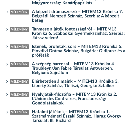
Magyarország: Kanáripaprikás
A képzelt drámaszerző – MITEM13 Krónika 7.
VÉLEMÉNY
Belgrádi Nemzeti Színház, Szerbia: A képzelt
beteg
Tanmese a játék fontosságáról – MITEM13
VÉLEMÉNY
Krónika 6. Szabadkai Gyermekszínház, Szerbia:
Játssz velem!
Istenek, próféták, sors – MITEM13 Krónika 5.
VÉLEMÉNY
Plovdivi Dráma Színház, Bulgária: Oidipusz és a
próféták
A szépség harcosai – MITEM13 Krónika 4.
VÉLEMÉNY
Troubleyn/Jan Fabre Társulat, Antwerpen,
Belgium: Sajnálom
Elérhetetlen álmaink – MITEM13 Krónika 3.
VÉLEMÉNY
Liberty Színház, Tbiliszi, Georgia: Sztalker
Nyelvjáték-filozófia – MITEM13 Krónika 2.
VÉLEMÉNY
L’Union des Contraires, Franciaország:
Gondolatalakok
Hatalmi játékok – MITEM13 Krónika 1. –
VÉLEMÉNY
Szatmárnémeti Északi Színház, Harag György
Társulat: III. Richárd