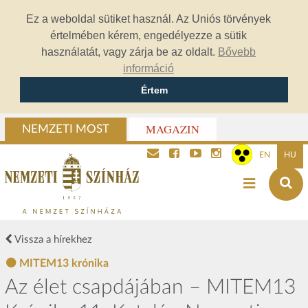
Ez a weboldal sütiket használ. Az Uniós törvények
értelmében kérem, engedélyezze a sütik
használatát, vagy zárja be az oldalt.
Bővebb
információ
Értem
MAGAZIN
NEMZETI MOST
EN
HU
Vissza a hírekhez
MITEM13 krónika
Az élet csapdájában – MITEM13