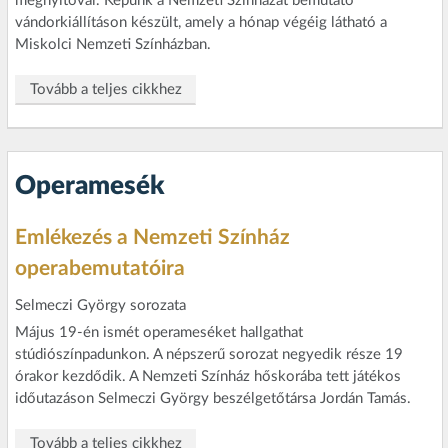
megnyitóval. Képünk a Nemzeti Színházat bemutató
vándorkiállításon készült, amely a hónap végéig látható a
Miskolci Nemzeti Színházban.
Tovább a teljes cikkhez
Operamesék
Emlékezés a Nemzeti Színház
operabemutatóira
Selmeczi György sorozata
Május 19-én ismét operameséket hallgathat
stúdiószínpadunkon. A népszerű sorozat negyedik része 19
órakor kezdődik. A Nemzeti Színház hőskorába tett játékos
időutazáson Selmeczi György beszélgetőtársa Jordán Tamás.
Tovább a teljes cikkhez