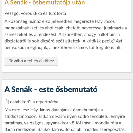
A Senák - ősbemutatója után
Pezsgő, Vörös Bika és túrótorta
A közönség már az első jelenetben megérezte Háy János
mondatainak ízét, és ahol csak lehetett, nevetéssel jutalmazta a
színészeket és a rendezést. A szünetben, ahogy hallottam, a
díszletetről is sok dicsérő szót ejtettek. A kritikák pedig? Azt
nemsokára megtudjuk, a nézőtéren számos tollforgató is ült.
Tovább a teljes cikkhez
A Senák - este ősbemutató
Új darab kerül a repertoárba
Ma este lesz Háy János darabjának ősmebutatója a
stúdiószínpadon. Ritkán olvasni ilyen sodró lendületű, ennyire
tartalmas, valóságos, ugyanakkor költői írást - mondta róla a
darab rendezője, Balikó Tamás. Jó darab, parádés szereposztás,