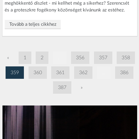
meghökkentő díszlet - mi kellhet még a sikerhez? Szerencsét
és a groteszkre fogékony közönséget kívánunk az estéhez.
Tovább a teljes cikkhez
«
1
2
...
356
357
358
359
360
361
362
...
386
387
»