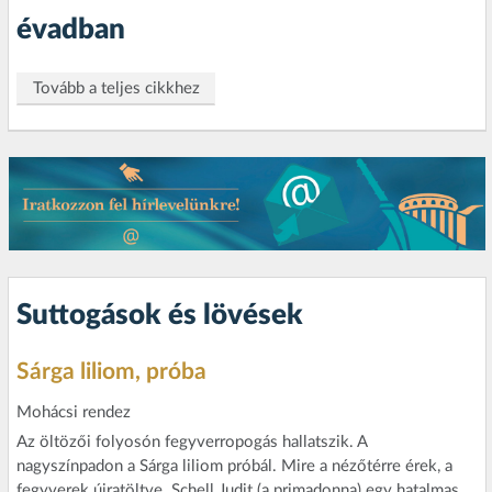
évadban
Tovább a teljes cikkhez
Suttogások és lövések
Sárga liliom, próba
Mohácsi rendez
Az öltözői folyosón fegyverropogás hallatszik. A
nagyszínpadon a Sárga liliom próbál. Mire a nézőtérre érek, a
fegyverek újratöltve. Schell Judit (a primadonna) egy hatalmas