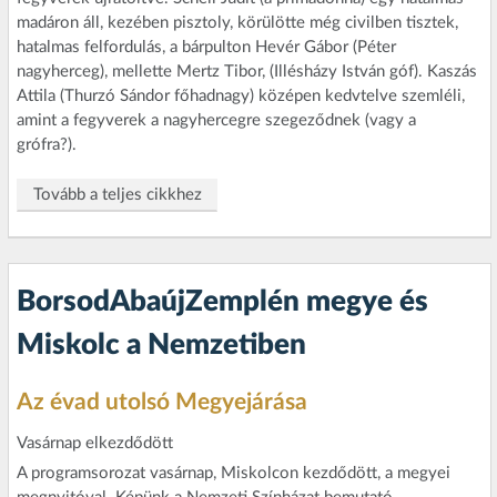
madáron áll, kezében pisztoly, körülötte még civilben tisztek,
hatalmas felfordulás, a bárpulton Hevér Gábor (Péter
nagyherceg), mellette Mertz Tibor, (Illésházy István góf). Kaszás
Attila (Thurzó Sándor főhadnagy) középen kedvtelve szemléli,
amint a fegyverek a nagyhercegre szegeződnek (vagy a
grófra?).
Tovább a teljes cikkhez
BorsodAbaújZemplén megye és
Miskolc a Nemzetiben
Az évad utolsó Megyejárása
Vasárnap elkezdődött
A programsorozat vasárnap, Miskolcon kezdődött, a megyei