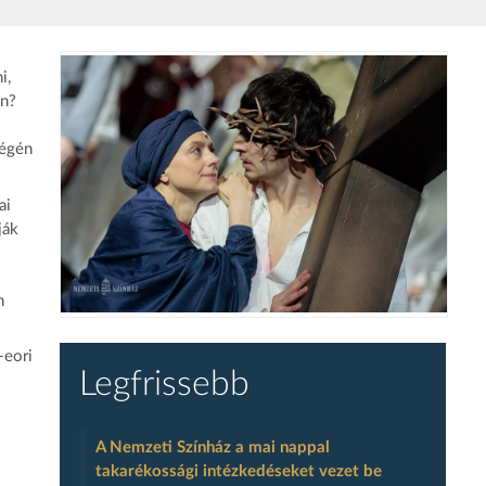
i,
en?
végén
ai
ják
n
-eori
Legfrissebb
A Nemzeti Színház a mai nappal
takarékossági intézkedéseket vezet be