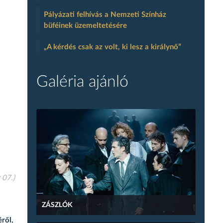
Pályázati felhívás a Nemzeti Színház
büféinek üzemeltetésére
„A kérdés csak az volt, ki lesz a királynő”
Galéria ajánló
 07.)
ZÁSZLÓK
ről,