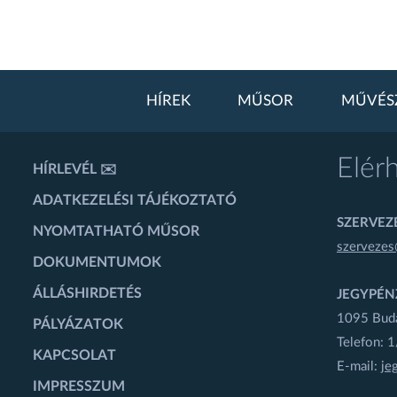
HÍREK
MŰSOR
MŰVÉS
Elér
HÍRLEVÉL ✉️
ADATKEZELÉSI TÁJÉKOZTATÓ
SZERVEZÉ
NYOMTATHATÓ MŰSOR
szervezes
DOKUMENTUMOK
ÁLLÁSHIRDETÉS
JEGYPÉN
1095 Budap
PÁLYÁZATOK
Telefon: 
KAPCSOLAT
E-mail:
je
IMPRESSZUM