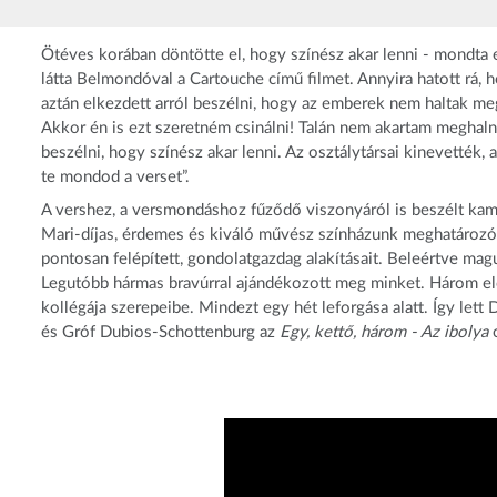
Ötéves korában döntötte el, hogy színész akar lenni - mondta 
látta Belmondóval a Cartouche című filmet. Annyira hatott rá, 
aztán elkezdett arról beszélni, hogy az emberek nem haltak meg
Akkor én is ezt szeretném csinálni! Talán nem akartam meghalni
beszélni, hogy színész akar lenni. Az osztálytársai kinevették,
te mondod a verset”.
A vershez, a versmondáshoz fűződő viszonyáról is beszélt kame
Mari-díjas, érdemes és kiváló művész színházunk meghatározó
pontosan felépített, gondolatgazdag alakításait. Beleértve mag
Legutóbb hármas bravúrral ajándékozott meg minket. Három elő
kollégája szerepeibe. Mindezt egy hét leforgása alatt. Így lett
és Gróf Dubios-Schottenburg az
Egy, kettő, három - Az ibolya