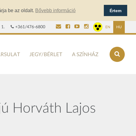
rja be az oldalt.
Bővebb információ
Értem
 1.
+361/476-6800
EN
HU
ÁRSULAT
JEGY/BÉRLET
A SZÍNHÁZ
rjú Horváth Lajos