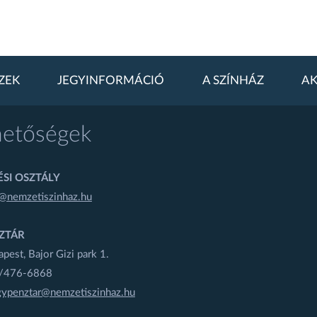
ZEK
JEGYINFORMÁCIÓ
A SZÍNHÁZ
AK
hetőségek
SI OSZTÁLY
@nemzetiszinhaz.hu
ZTÁR
est, Bajor Gizi park 1.
1/476-6868
gypenztar@nemzetiszinhaz.hu