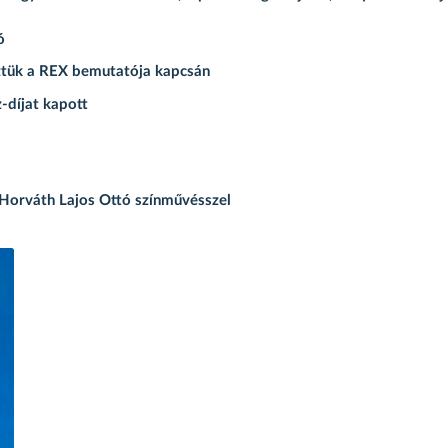
ó
ztük a REX bemutatója kapcsán
díjat kapott
ú Horváth Lajos Ottó színművésszel