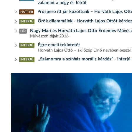
valamint a négy és félről
Prospero itt jár közöttünk – Horváth Lajos Ott
HÁTTÉR
Örök dilemmáink - Horváth Lajos Ottót kérde
INTERJÚ
Nagy Mari és Horváth Lajos Ottó Érdemes Művész-
HÍR
Művészeti díjak 2016
Égre emeli tekintetét
INTERJÚ
Horváth Lajos Ottó – aki Szép Ernő nevében beszél
,,Számomra a színház morális kérdés” - interj
INTERJÚ