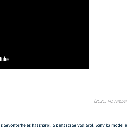
(2023. November
 agyonterhelés hasznáról, a pimaszság vádjáról, Sanyika modelljé