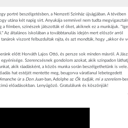
egy portré beszélgetésben, a Nemzeti Színház újságjában. A tévében
hogy utána két napig sírt. Anyukája semmivel nem tudta megvigasztaln
 a filmben, színészek játszották el őket, akiknek ez a munkájuk. "Ig
." Az általános iskolában a továbbtanulás idején mert először arról
 a tanárok viszont felbuzdultak rajta, és azt mondták, hogy „akkor év 
ránk előtt Horváth Lajos Ottó, és persze sok minden másról. A Jász
 egyénisége. Szerencsésnek gondolom azokat, akik színpadon láthat
unkat, akik ráadásként, a közös munka során beszélgethetünk is vele.
adás hat estéjét mentette meg, beugorva váratlanul lebetegedett
 Dimanche úr a
Don Juan
-ban, Adolphe az
Ők tudják, mi a szerelem
-be
című előadásokban. Lenyűgöző. Gratulálunk és köszönjük!