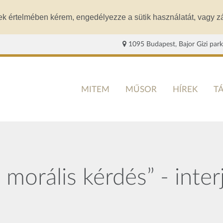
ek értelmében kérem, engedélyezze a sütik használatát, vagy zá
1095 Budapest, Bajor Gizi park
MITEM
MŰSOR
HÍREK
T
 morális kérdés” - inte