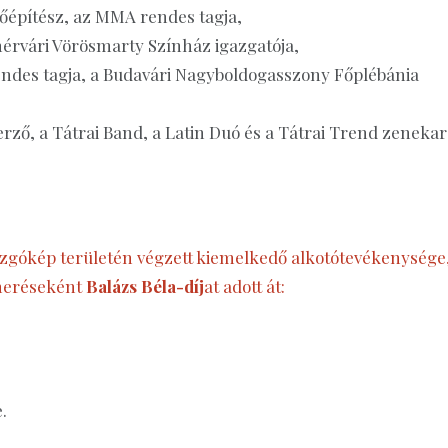
őépítész, az MMA rendes tagja,
hérvári Vörösmarty Színház igazgatója,
endes tagja, a Budavári Nagyboldogasszony Főplébánia
erző, a Tátrai Band, a Latin Duó és a Tátrai Trend zeneka
ozgókép területén végzett kiemelkedő alkotótevékenysége
smeréseként
Balázs Béla-díj
at adott át:
.