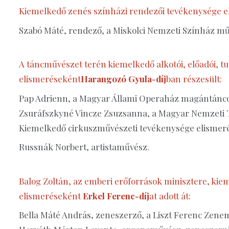
Kiemelkedő zenés színházi rendezői tevékenysége 
Szabó Máté, rendező, a Miskolci Nemzeti Színház műv
A táncművészet terén kiemelkedő alkotói, előadói, 
elismeréseként
Harangozó Gyula-díj
ban részesült:
Pap Adrienn, a Magyar Állami Operaház magántánc
Zsuráfszkyné Vincze Zsuzsanna, a Magyar Nemzeti 
Kiemelkedő cirkuszművészeti tevékenysége elismeré
Russnák Norbert, artistaművész.
Balog Zoltán, az emberi erőforrások minisztere, ki
elismeréseként
Erkel Ferenc-díj
at adott át:
Bella Máté András, zeneszerző, a Liszt Ferenc Zen