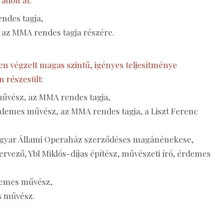
endes tagja,
tó, az MMA rendes tagja részére.
n végzett magas szintű, igényes teljesítménye
n részesült:
művész, az MMA rendes tagja,
rdemes művész, az MMA rendes tagja, a Liszt Ferenc
agyar Állami Operaház szerződéses magánénekese,
tervező, Ybl Miklós-díjas építész, művészeti író, érdemes
demes művész,
s művész.