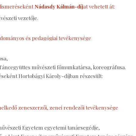
elismeréseként
Nádasdy Kálmán-díj
at vehetett át:
észeti vezetője.
tudományos és pedagógiai tevékenysége
osa,
Táncegyüttes művészeti főmunkatársa, koreográfusa.
seként Hortobágyi Károly-díjban részesült:
emelkedő zeneszerzői, zenei rendezői tevékenysége
eművészeti Egyetem egyetemi tanársegédje,