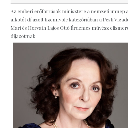
Az emberi erőforrások minisztere a nemzeti ünnep al
alkotót díjazott tizennyolc kategóriában a Pesti Vi
Mari és Horváth Lajos Ottó Érdemes művész elismerés
díjazottnak!