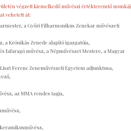
rületén végzett kiemelkedő művészi értékteremtő munkáj
at vehetett át:
karmester, a Győri Filharmonikus Zenekar művészeti
, a Krónikás Zenede alapító igazgatója,
- és fafaragó művész, a Népművészet Mestere, a Magyar
a Liszt Ferenc Zeneművészeti Egyetem adjunktusa,
vező,
űvész, az MMA rendes tagja,
zínművész,
s keramikusművész,