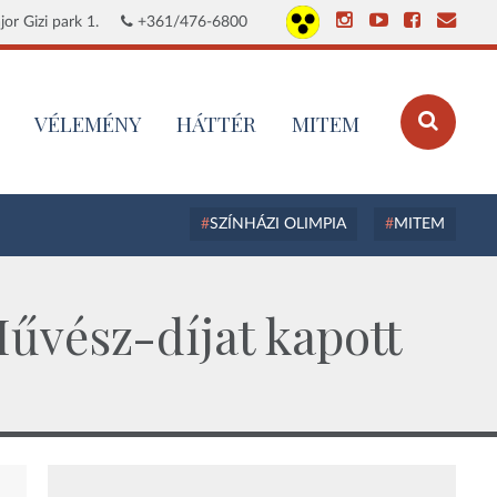
or Gizi park 1.
+361/476-6800
VÉLEMÉNY
HÁTTÉR
MITEM
SZÍNHÁZI OLIMPIA
MITEM
űvész-díjat kapott