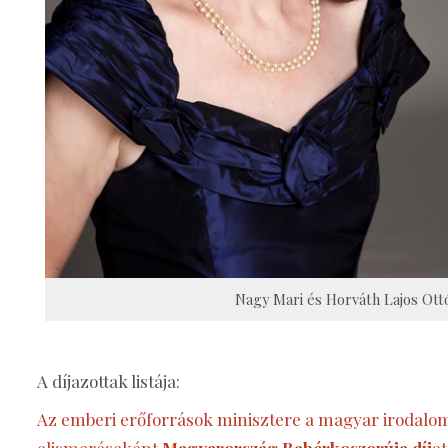
Nagy Mari és Horváth Lajos Ot
A díjazottak listája:
Az emberi erőforrások minisztere a magyar irodalom
elismeréseként
Magyarország Babérkoszorúja díj
at