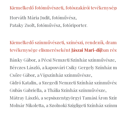
Kiemelkedő fotóművészeti, fotószakírói tevékenysé
Horváth Mária Judit, fotóművész,
Pataky Zsolt, fotóművész, fotóriporter.
Kiemelkedő színművészeti, színészi, rendezői, dram
tevékenysége elismeréseként
Jászai Mari-díj
ban rés
Bánky Gábor, a Pécsi Nemzeti Színház színművésze,
Bérczes László, a kaposvári Csiky Gergely Színház m
Csőre Gábor, a Vígszínház színművésze,
Gidró Katalin, a Szegedi Nemzeti Színház színművés
Gubás Gabriella, a Thália Színház színművésze,
Mátray László, a sepsiszentgyörgyi Tamási Áron Sz
Molnár Nikoletta, a Szolnoki Szigligeti Színház szín