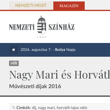
MAGAZIN
NEMZETI MOST
2026. augusztus 7. -
Ibolya
Napja
HÍR
Nagy Mari és Horvát
Művészeti díjak 2016
Címkék:
díj
nagy mari
horváth lajos ottó