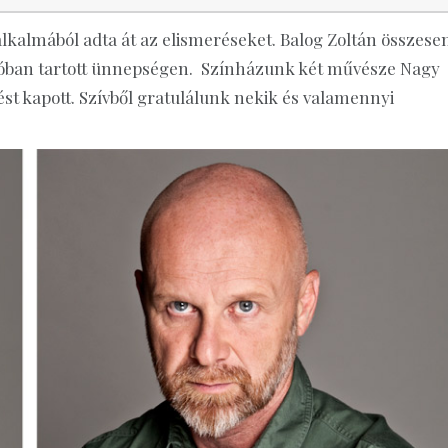
kalmából adta át az elismeréseket. Balog Zoltán összesen
gadóban tartott ünnepségen. Színházunk két művésze Nagy
t kapott. Szívből gratulálunk nekik és valamennyi