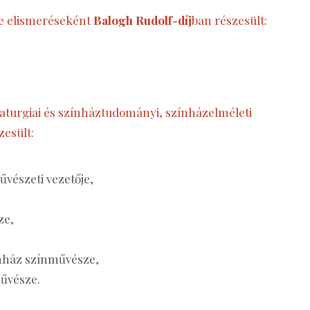
ge elismeréseként
Balogh Rudolf-díj
ban részesült:
aturgiai és színháztudományi, színházelméleti
zesült:
űvészeti vezetője,
ze,
ínház színművésze,
művésze.