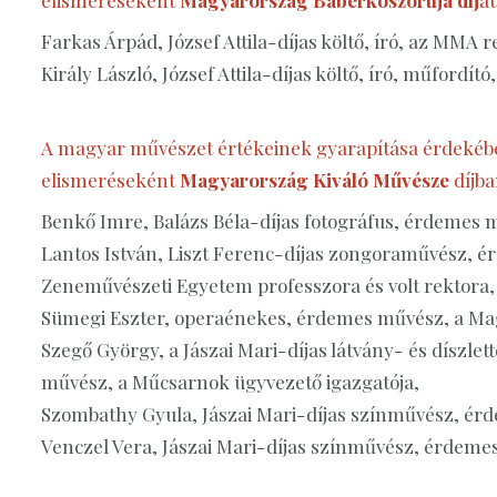
Farkas Árpád, József Attila-díjas költő, író, az MMA r
Király László, József Attila-díjas költő, író, műfordí
A magyar művészet értékeinek gyarapítása érdekébe
elismeréseként
Magyarország Kiváló Művésze
díjba
Benkő Imre, Balázs Béla-díjas fotográfus, érdemes 
Lantos István, Liszt Ferenc-díjas zongoraművész, é
Zeneművészeti Egyetem professzora és volt rektora,
Sümegi Eszter, operaénekes, érdemes művész, a M
Szegő György, a Jászai Mari-díjas látvány- és díszlet
művész, a Műcsarnok ügyvezető igazgatója,
Szombathy Gyula, Jászai Mari-díjas színművész, ér
Venczel Vera, Jászai Mari-díjas színművész, érdeme