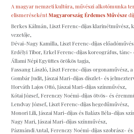
A magyar nemzeti kultúra, művészi alkotómunka te
elismeréseként
Magyarország Érdemes Művésze
díj
Berkes Kálmán, Liszt Ferenc-díjas klarinétművész, 
vezetője,
Dévai-Nagy Kamilla, Liszt Ferenc-díjas előadóművész
Erdélyi Tibor, Erkel Ferenc-díjas koreográfus, tánc
Állami Népi Együttes örökös tagja,
Fassang László, Liszt Ferenc-díjas orgonaművész, 
Gombár Judit, Jászai Mari-díjas díszlet- és jelmezter
Horváth Lajos Ottó, Jászai Mari-díjas színművész,
Kótai József, Ferenczy Noémi-díjas ötvös- és éremm
Lendvay József, Liszt Ferenc-díjas hegedűművész,
Monori Lili, Jászai Mari-díjas és Balázs Béla-díjas s
Nagy Mari, Jászai Mari-díjas színművész,
Pázmándi Antal, Ferenczy Noémi-díjas szobrász- é