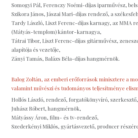
Somogyi Pál, Ferenczy Noémi-díjas iparművész, bels
Szikora János, Jászai Mari-díjas rendező, a székesfe
Tardy László, Liszt Ferenc-díjas karnagy, az MMA r
(Mátyás-templom) kántor-karnagya,
Tátrai Tibor, Liszt Ferenc-díjas gitárművész, zenesz
alapítója és vezetője,
Zányi Tamás, Balázs Béla-díjas hangmérnök.
Balog Zoltán, az emberi erőforrások minisztere a m
valamint művészi és tudományos teljesítménye eli
Hollós László, rendező, forgatókönyvíró, szerkesztő,
Juhász Róbert, hangmérnök,
Mátyássy Áron, film- és tv-rendező,
Szederkényi Miklós, gyártásvezető, producer részére