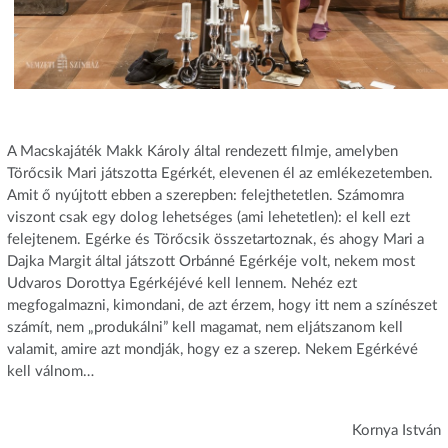
A Macskajáték Makk Károly által rendezett filmje, amelyben
Törőcsik Mari játszotta Egérkét, elevenen él az emlékezetemben.
Amit ő nyújtott ebben a szerepben: felejthetetlen. Számomra
viszont csak egy dolog lehetséges (ami lehetetlen): el kell ezt
felejtenem. Egérke és Törőcsik összetartoznak, és ahogy Mari a
Dajka Margit által játszott Orbánné Egérkéje volt, nekem most
Udvaros Dorottya Egérkéjévé kell lennem. Nehéz ezt
megfogalmazni, kimondani, de azt érzem, hogy itt nem a színészet
számít, nem „produkálni” kell magamat, nem eljátszanom kell
valamit, amire azt mondják, hogy ez a szerep. Nekem Egérkévé
kell válnom…
Kornya István