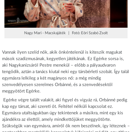
Nagy Mari - Macskajáték | Fotó: Eöri Szabó Zsolt
Vannak ilyen szelíd nők, akik önkéntelenül is kiteszik magukat
mások szadizmusának, kegyetlen játékának. Ez Egérke sorsa is,
aki Nagykanizsáról Pestre menekül – előbb a pályaudvaron
tengődik, aztán a tanács kiutal neki egy társbérleti szobát. Így talál
egymásra lelkileg a két magányos nő: a még mindig
szenvedélyesen szerelmes Orbánné, és a szenvedésektől
meggyötört Egérke.
Egérke végre talált valakit, aki figyel és vigyáz rá, Orbánné pedig
kap egy társat, aki szereti őt. Feltétel nélküli kapcsolat ez.
Egymásra utaltságukban úgy tekintenek a másikra, mint egy kis
ajándékra az élettől, amely mindkettőjüket meggyötörte.
Szükségük van egymásra, amiről ők nem beszélnek, így léteznek –