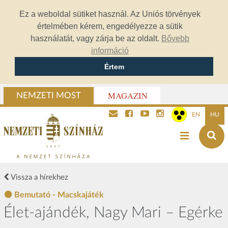
Ez a weboldal sütiket használ. Az Uniós törvények
értelmében kérem, engedélyezze a sütik
használatát, vagy zárja be az oldalt.
Bővebb
információ
Értem
MAGAZIN
NEMZETI MOST
EN
HU
Vissza a hírekhez
Bemutató - Macskajáték
Élet-ajándék, Nagy Mari – Egérke