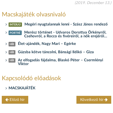
(2019. December 13.)
Macskajáték olvasnivaló
Megéri nyugtalannak lenni - Szász János rendező
INTERJÚ
Merész történet - Udvaros Dorottya Örkényről,
PORTRÉ
Csehovról, a Rocco és fivéreiről, a nők erejéről...
Élet-ajándék, Nagy Mari – Egérke
HÍR
Gúzsba kötve táncolni, Bánsági Ildikó – Giza
HÍR
Az elfogadás fájdalma, Blaskó Péter – Csermlényi
HÍR
Viktor
Kapcsolódó előadások
MACSKAJÁTÉK
Előző hír
Következő hír