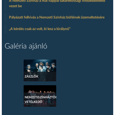
A Nemzeti Színház a mai nappal takarékossági intézkedéseket
vezet be
Pályázati felhívás a Nemzeti Színház büféinek üzemeltetésére
„A kérdés csak az volt, ki lesz a királynő”
Galéria ajánló
ZÁSZLÓK
NEMZETISZÍNHÁZTÖRTÉNETI
VETÉLKEDŐ