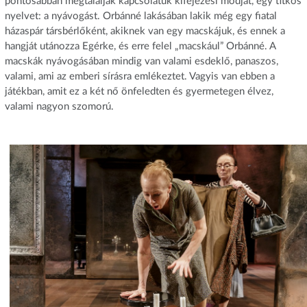
pontosabban megtalálják kapcsolatuk kifejezési módját, egy titkos
nyelvet: a nyávogást. Orbánné lakásában lakik még egy fiatal
házaspár társbérlőként, akiknek van egy macskájuk, és ennek a
hangját utánozza Egérke, és erre felel „macskául” Orbánné. A
macskák nyávogásában mindig van valami esdeklő, panaszos,
valami, ami az emberi sírásra emlékeztet. Vagyis van ebben a
játékban, amit ez a két nő önfeledten és gyermetegen élvez,
valami nagyon szomorú.