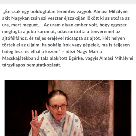
„Én csak egy boldogtalan teremtés vagyok. Almási Mihályné,
akit Nagykanizsán szilveszter éjszakáján lökött ki az utcára az
ura, mert megunt…. Az uram olyan ember volt, hogy egyszer
megfogta a jobb karomat, odaszorította a tenyeremet az
ajtófélfához, és teljes erejével rácsapta az ajtót. Hét helyen
törtek el az ujjaim, ha sokáig írok vagy gépelek, ma is teljesen
hideg lesz, és elhal a kezem” – idézi Nagy Mari a
Macskajátékban általa alakított Egérke, vagyis Almási Mihályné
tárgyilagos bemutatkozását.