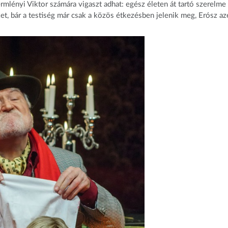
ermlényi Viktor számára vigaszt adhat: egész életen át tartó szerelme
üket, bár a testiség már csak a közös étkezésben jelenik meg, Erósz az