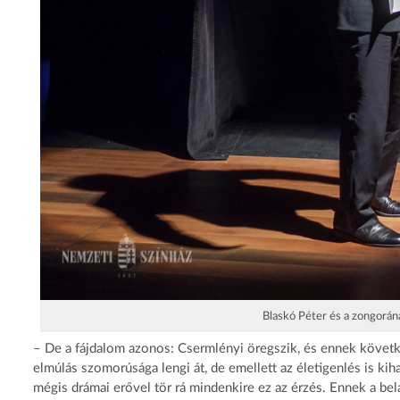
Blaskó Péter és a zongoráná
– De a fájdalom azonos: Csermlényi öregszik, és ennek követk
elmúlás szomorúsága lengi át, de emellett az életigenlés is kih
mégis drámai erővel tör rá mindenkire ez az érzés. Ennek a bel