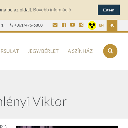
rja be az oldalt.
Bővebb információ
Értem
 1.
+361/476-6800
EN
HU
ÁRSULAT
JEGY/BÉRLET
A SZÍNHÁZ
lényi Viktor
gaz,