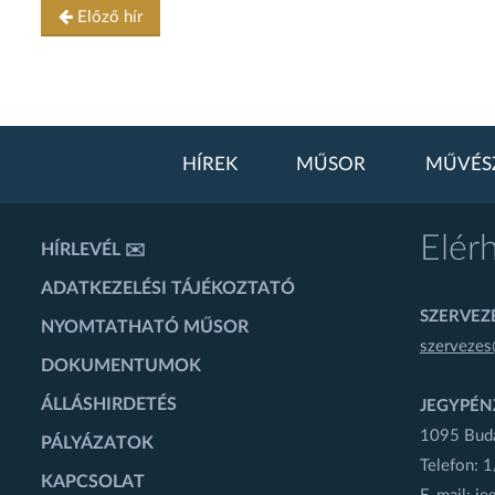
Előző hír
HÍREK
MŰSOR
MŰVÉS
Elér
HÍRLEVÉL ✉️
ADATKEZELÉSI TÁJÉKOZTATÓ
SZERVEZÉ
NYOMTATHATÓ MŰSOR
szervezes
DOKUMENTUMOK
ÁLLÁSHIRDETÉS
JEGYPÉN
1095 Budap
PÁLYÁZATOK
Telefon: 
KAPCSOLAT