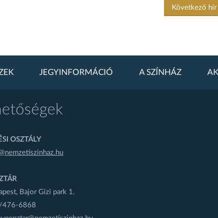
Következő hí
ZEK
JEGYINFORMÁCIÓ
A SZÍNHÁZ
AK
hetőségek
SI OSZTÁLY
@nemzetiszinhaz.hu
ZTÁR
est, Bajor Gizi park 1.
1/476-6868