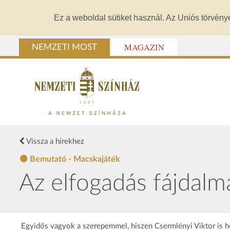
Ez a weboldal sütiket használ. Az Uniós törvény
MAGAZIN
NEMZETI MOST
Vissza a hírekhez
Bemutató - Macskajáték
Az elfogadás fájdalm
Egyidős vagyok a szerepemmel, hiszen Csermlényi Viktor is h