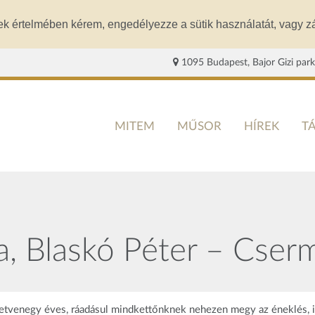
ek értelmében kérem, engedélyezze a sütik használatát, vagy zá
1095 Budapest, Bajor Gizi park
MITEM
MŰSOR
HÍREK
T
a, Blaskó Péter – Cserm
etvenegy éves, ráadásul mindkettőnknek nehezen megy az éneklés, i