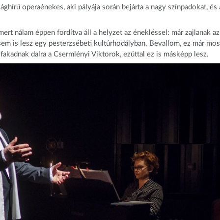
hírű operaénekes, aki pályája során bejárta a nagy színpadokat, és 
ert nálam éppen fordítva áll a helyzet az énekléssel: már zajlanak az
em is lesz egy pesterzsébeti kultúrhodályban. Bevallom, ez már mos
fakadnak dalra a Csermlényi Viktorok, ezúttal ez is másképp lesz.