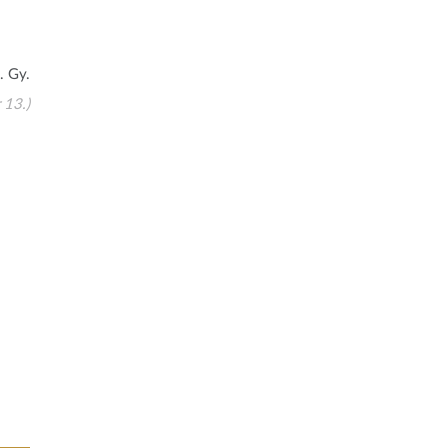
. Gy.
 13.)