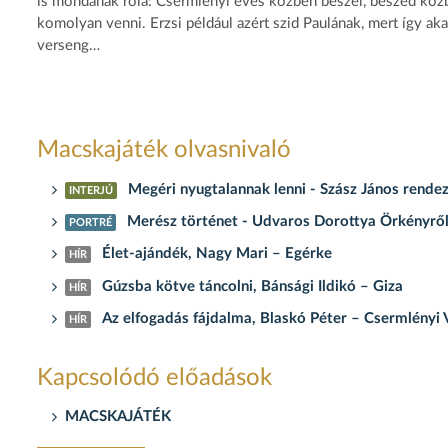
is mondanak róla: Csermlényi evés közben beszél, beszéd közb
komolyan venni. Erzsi például azért szid Paulának, mert így akarj
verseng…
Macskajáték olvasnivaló
Megéri nyugtalannak lenni - Szász János rende
INTERJÚ
Merész történet - Udvaros Dorottya Örkényről, C
PORTRÉ
Élet-ajándék, Nagy Mari – Egérke
HÍR
Gúzsba kötve táncolni, Bánsági Ildikó – Giza
HÍR
Az elfogadás fájdalma, Blaskó Péter – Csermlényi 
HÍR
Kapcsolódó előadások
MACSKAJÁTÉK