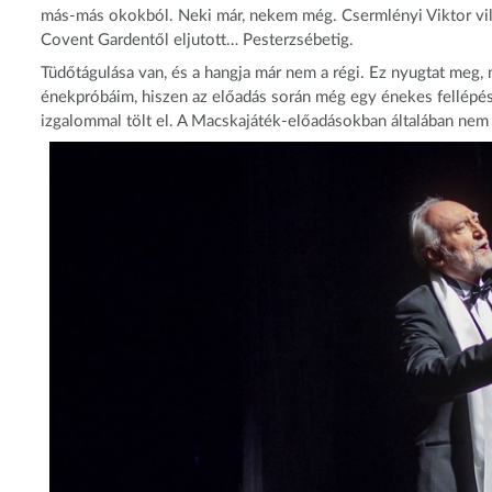
más-más okokból. Neki már, nekem még. Csermlényi Viktor világ
Covent Gardentől eljutott… Pesterzsébetig.
Tüdőtágulása van, és a hangja már nem a régi. Ez nyugtat meg, m
énekpróbáim, hiszen az előadás során még egy énekes fellépés
izgalommal tölt el. A Macskajáték-előadásokban általában nem 