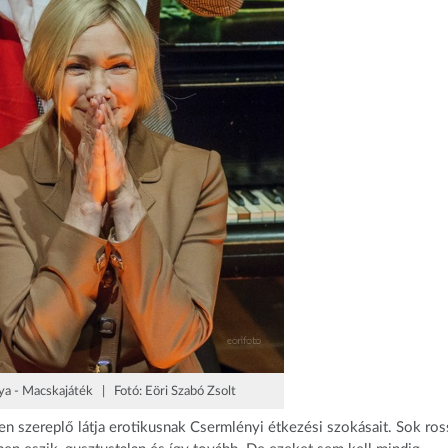
ya - Macskajáték | Fotó: Eöri Szabó Zsolt
n szereplő látja erotikusnak Csermlényi étkezési szokásait. Sok ros