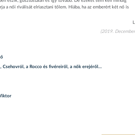
en eszik, gusztustalan és így tovább. De ezeket sem kell mindig
a a női riválisát elriasztani tőlem. Hiába, ha az emberért két nő is
L
(2019. December
ző
sehovról, a Rocco és fivéreiről, a nők erejéről...
Viktor