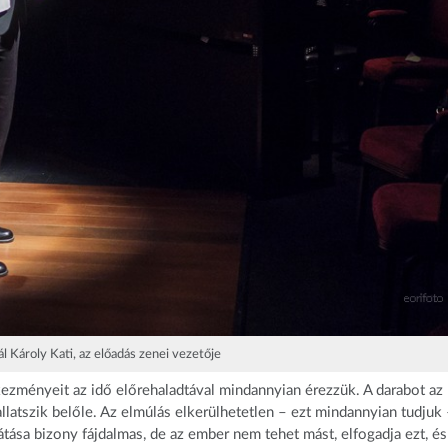
l Károly Kati, az előadás zenei vezetője
ezményeit az idő előrehaladtával mindannyian érezzük. A darabot az
allatszik belőle. Az elmúlás elkerülhetetlen – ezt mindannyian tudjuk 
átása bizony fájdalmas, de az ember nem tehet mást, elfogadja ezt, és