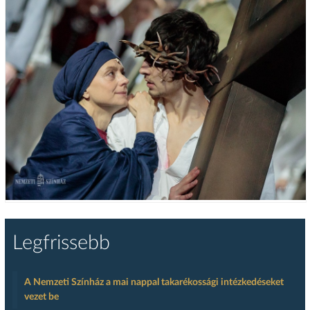
Legfrissebb
A Nemzeti Színház a mai nappal takarékossági intézkedéseket
vezet be