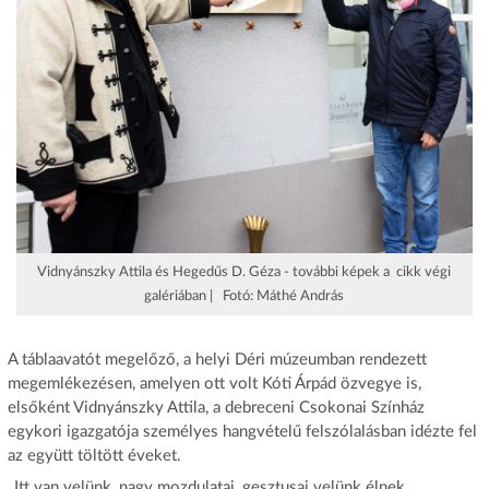
Vidnyánszky Attila és Hegedűs D. Géza - további képek a cikk végi
galériában | Fotó: Máthé András
A táblaavatót megelőző, a helyi Déri múzeumban rendezett
megemlékezésen, amelyen ott volt Kóti Árpád özvegye is,
elsőként Vidnyánszky Attila, a debreceni Csokonai Színház
egykori igazgatója személyes hangvételű felszólalásban idézte fel
az együtt töltött éveket.
„Itt van velünk, nagy mozdulatai, gesztusai velünk élnek,