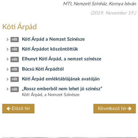
MTI, Nemzeti Színház, Kornya István
(2019. November 19.)
Kóti Árpád
Kóti Árpád a Nemzet Színésze
HÍR
Kóti Árpádot köszöntöttük
HÍR
Elhunyt Kóti Árpád, a nemzet színésze
HÍR
Búcsú Kóti Árpádtól
HÍR
Kóti Árpád emléktáblájának avatóján
HÍR
„Rossz emberből nem lehet jó színész”
HÍR
Kóti Árpád, a Nemzet Színésze
Előző hír
Következő hír