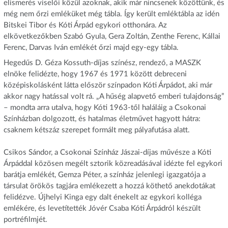
elismerés viselői közül azoknak, akik már nincsenek közöttünk, és
még nem őrzi emléküket még tábla. Így került emléktábla az idén
Bitskei Tibor és Kóti Árpád egykori otthonára. Az
elkövetkezőkben Szabó Gyula, Gera Zoltán, Zenthe Ferenc, Kállai
Ferenc, Darvas Iván emlékét őrzi majd egy-egy tábla.
Hegedűs D. Géza Kossuth-díjas színész, rendező, a MASZK
elnöke felidézte, hogy 1967 és 1971 között debreceni
középiskolásként látta először színpadon Kóti Árpádot, aki már
akkor nagy hatással volt rá. „A hűség alapvető emberi tulajdonság”
– mondta arra utalva, hogy Kóti 1963-től haláláig a Csokonai
Színházban dolgozott, és hatalmas életművet hagyott hátra:
csaknem kétszáz szerepet formált meg pályafutása alatt.
Csikos Sándor, a Csokonai Színház Jászai-díjas művésze a Kóti
Árpáddal közösen megélt sztorik közreadásával idézte fel egykori
barátja emlékét, Gemza Péter, a színház jelenlegi igazgatója a
társulat örökös tagjára emlékezett a hozzá köthető anekdotákat
felidézve. Újhelyi Kinga egy dalt énekelt az egykori kolléga
emlékére, és levetítették Jóvér Csaba Kóti Árpádról készült
portréfilmjét.