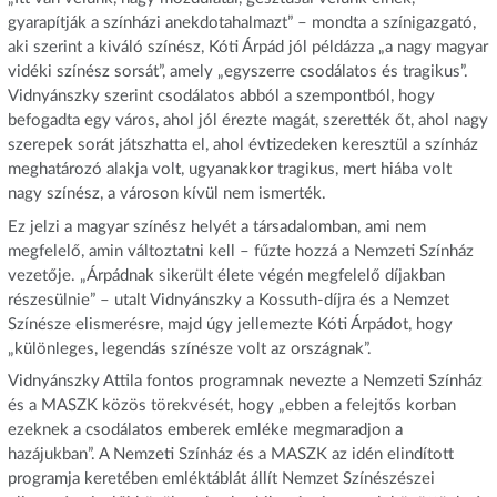
gyarapítják a színházi anekdotahalmazt” – mondta a színigazgató,
aki szerint a kiváló színész, Kóti Árpád jól példázza „a nagy magyar
vidéki színész sorsát”, amely „egyszerre csodálatos és tragikus”.
Vidnyánszky szerint csodálatos abból a szempontból, hogy
befogadta egy város, ahol jól érezte magát, szerették őt, ahol nagy
szerepek sorát játszhatta el, ahol évtizedeken keresztül a színház
meghatározó alakja volt, ugyanakkor tragikus, mert hiába volt
nagy színész, a városon kívül nem ismerték.
Ez jelzi a magyar színész helyét a társadalomban, ami nem
megfelelő, amin változtatni kell – fűzte hozzá a Nemzeti Színház
vezetője. „Árpádnak sikerült élete végén megfelelő díjakban
részesülnie” – utalt Vidnyánszky a Kossuth-díjra és a Nemzet
Színésze elismerésre, majd úgy jellemezte Kóti Árpádot, hogy
„különleges, legendás színésze volt az országnak”.
Vidnyánszky Attila fontos programnak nevezte a Nemzeti Színház
és a MASZK közös törekvését, hogy „ebben a felejtős korban
ezeknek a csodálatos emberek emléke megmaradjon a
hazájukban”. A Nemzeti Színház és a MASZK az idén elindított
programja keretében emléktáblát állít Nemzet Színészészei