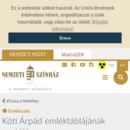
Ez a weboldal sütiket használ. Az Uniós törvények
értelmében kérem, engedélyezze a sütik
használatát, vagy zárja be az oldalt.
Bővebb
információ
Értem
MAGAZIN
NEMZETI MOST
EN
HU
Vissza a hírekhez
Emlékezés
Kóti Árpád emléktáblájának