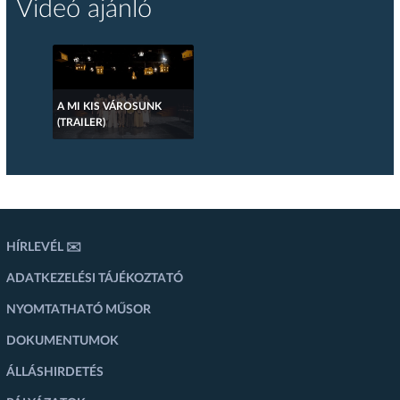
Videó ajánló
A MI KIS VÁROSUNK
(TRAILER)
HÍRLEVÉL ✉️
ADATKEZELÉSI TÁJÉKOZTATÓ
NYOMTATHATÓ MŰSOR
DOKUMENTUMOK
ÁLLÁSHIRDETÉS