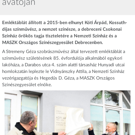
avatóján
Emléktáblát állított a 2015-ben elhunyt Kóti Árpád, Kossuth-
díjas színművész, a nemzet színésze, a debreceni Csokonai
Színház örökös tagja tiszteletére a Nemzeti Színház és a
MASZK Országos Színészegyesület Debrecenben.
A Stremeny Géza szobrászművész által tervezett emléktáblát a
színművész születésének 85. évfordulója alkalmából egykori
lakóháza, a Darabos utca 4. szám alatti társasház Hunyadi utcai
homlokzatán leplezte le Vidnyánszky Attila, a Nemzeti Színház
vezérigazgatója és Hegedűs D. Géza, a MASZK Országos
Színészegyesület elnöke.