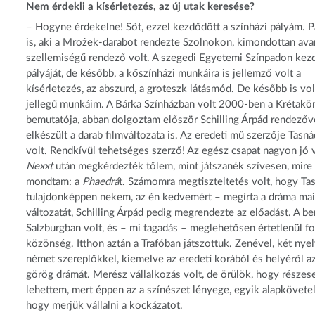
Nem érdekli a kísérletezés, az új utak keresése?
– Hogyne érdekelne! Sőt, ezzel kezdődött a színházi pályám. P
is, aki a Mrożek-darabot rendezte Szolnokon, kimondottan ava
szellemiségű rendező volt. A szegedi Egyetemi Színpadon kezd
pályáját, de később, a kőszínházi munkáira is jellemző volt a
kísérletezés, az abszurd, a groteszk látásmód. De később is vol
jellegű munkáim. A Bárka Színházban volt 2000-ben a Krétakö
bemutatója, abban dolgoztam először Schilling Árpád rendezőv
elkészült a darab filmváltozata is. Az eredeti mű szerzője Tasná
volt. Rendkívül tehetséges szerző! Az egész csapat nagyon jó v
Nexxt
után megkérdezték tőlem, mint játszanék szívesen, mire 
mondtam: a
Phaedrá
t. Számomra megtiszteltetés volt, hogy Ta
tulajdonképpen nekem, az én kedvemért – megírta a dráma mai
változatát, Schilling Árpád pedig megrendezte az előadást. A b
Salzburgban volt, és – mi tagadás – meglehetősen értetlenül fo
közönség. Itthon aztán a Trafóban játszottuk. Zenével, két nyel
német szereplőkkel, kiemelve az eredeti korából és helyéről a
görög drámát. Merész vállalkozás volt, de örülök, hogy részes
lehettem, mert éppen az a színészet lényege, egyik alapkövet
hogy merjük vállalni a kockázatot.