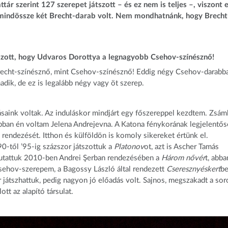
ttár szerint 127 szerepet játszott – és ez nem is teljes –, viszont 
mindössze két Brecht-darab volt. Nem mondhatnánk, hogy Brecht
lmazott, hogy Udvaros Dorottya a legnagyobb Csehov-színésznő!
recht-színésznő, mint Csehov-színésznő! Eddig négy Csehov-darabb
adik, de ez is legalább négy vagy öt szerep.
saink voltak. Az induláskor mindjárt egy főszereppel kezdtem. Zsám
ban én voltam Jelena Andrejevna. A Katona fénykorának legjelentő
 rendezését. Itthon és külföldön is komoly sikereket értünk el.
0-től ’95-ig százszor játszottuk a
Platonov
ot, azt is Ascher Tamás
mutattuk 2010-ben Andrei Şerban rendezésében a
Három nővér
t, abba
sehov-szerepem, a Bagossy László által rendezett
Cseresznyéskert
be
játszhattuk, pedig nagyon jó előadás volt. Sajnos, megszakadt a sor
tt az alapító társulat.