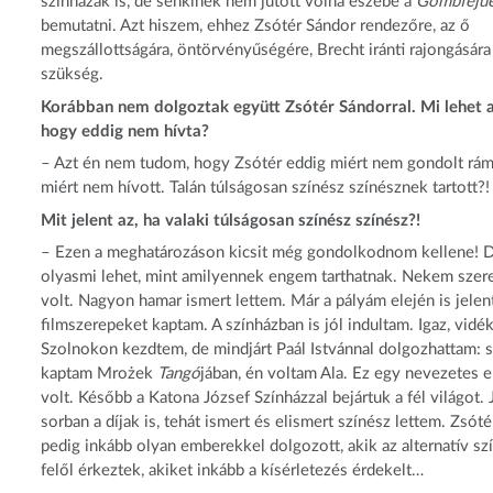
színházak is, de senkinek nem jutott volna eszébe a
Gömbfejű
bemutatni. Azt hiszem, ehhez Zsótér Sándor rendezőre, az ő
megszállottságára, öntörvényűségére, Brecht iránti rajongására
szükség.
Korábban nem dolgoztak együtt Zsótér Sándorral. Mi lehet a
hogy eddig nem hívta?
– Azt én nem tudom, hogy Zsótér eddig miért nem gondolt rám
miért nem hívott. Talán túlságosan színész színésznek tartott?!
Mit jelent az, ha valaki túlságosan színész színész?!
– Ezen a meghatározáson kicsit még gondolkodnom kellene! D
olyasmi lehet, mint amilyennek engem tarthatnak. Nekem sze
volt. Nagyon hamar ismert lettem. Már a pályám elején is jelen
filmszerepeket kaptam. A színházban is jól indultam. Igaz, vidé
Szolnokon kezdtem, de mindjárt Paál Istvánnal dolgozhattam: 
kaptam Mrożek
Tangó
jában, én voltam Ala. Ez egy nevezetes 
volt. Később a Katona József Színházzal bejártuk a fél világot. 
sorban a díjak is, tehát ismert és elismert színész lettem. Zsót
pedig inkább olyan emberekkel dolgozott, akik az alternatív sz
felől érkeztek, akiket inkább a kísérletezés érdekelt…