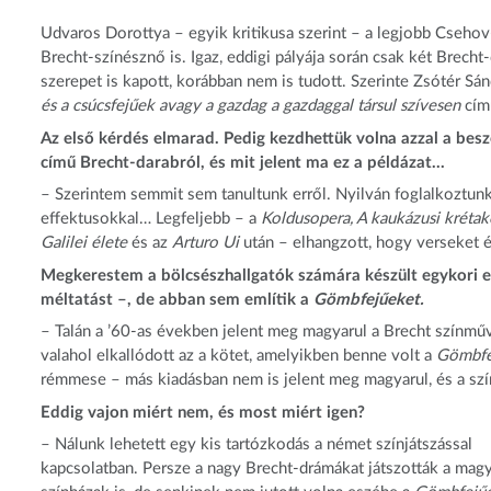
Udvaros Dorottya – egyik kritikusa szerint – a legjobb Csehov
Brecht-színésznő is. Igaz, eddigi pályája során csak két Brech
szerepet is kapott, korábban nem is tudott. Szerinte Zsótér S
és a csúcsfejűek avagy a gazdag a gazdaggal társul szívesen
cím
Az első kérdés elmarad. Pedig kezdhettük volna azzal a bes
című Brecht-darabról, és mit jelent ma ez a példázat…
– Szerintem semmit sem tanultunk erről. Nyilván foglalkoztunk
effektusokkal… Legfeljebb – a
Koldusopera, A kaukázusi krétak
Galilei élete
és az
Arturo Ui
után – elhangzott, hogy verseket és
Megkerestem a bölcsészhallgatók számára készült egykori 
méltatást –, de abban sem említik a
Gömbfejűeket.
– Talán a ’60-as években jelent meg magyarul a Brecht színműv
valahol elkallódott az a kötet, amelyikben benne volt a
Gömbfe
rémmese – más kiadásban nem is jelent meg magyarul, és a szí
Eddig vajon miért nem, és most miért igen?
– Nálunk lehetett egy kis tartózkodás a német színjátszással
kapcsolatban. Persze a nagy Brecht-drámákat játszották a mag