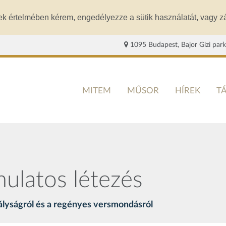
ek értelmében kérem, engedélyezze a sütik használatát, vagy zá
1095 Budapest, Bajor Gizi park
MITEM
MŰSOR
HÍREK
T
ulatos létezés
rályságról és a regényes versmondásról