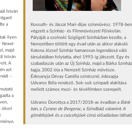
aál István
ntgard
te a
Kossuth- és Jászai Mari-díjas színművész. 1978-ben
végzett a Színház- és Filmművészeti Főiskolán.
tak ilyen
Pályáját a szolnoki Szigligeti Színházban kezdte, a
r
Nexxt-
Nemzetiben töltött egy évad után az akkor alakuló
el, majd
Katona József Színház hamarosan legendássá váló
di István
társulatában folytatta, ahol 1993-ig játszott. Egy év
olt. A
szabadúszás után az Új Színház, majd a Bárka Színhá
én azt
tagja, 2002 óta a Nemzeti Színház művésze.
snádi –
Édesanyja Dévay Camilla színésznő, édesapja
Udvaros Béla rendező. Sok-sok színpadi alakítása
emutató
mellett számos mozi- és tévéfilmben szerepelt.
gadta a
ven,
Udvaros Dorottya a 2017/2018-as évadban a
Bánk
z ókori
bán,
a
Cyrano de Bergerac,
a
Szindbád,
valamint
A
e
gömbfejűek és a csúcsfejűek
című előadásban látható
elménye,