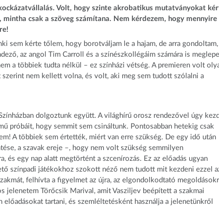
ockázatvállalás. Volt, hogy szinte akrobatikus mutatványokat kér
tt, mintha csak a szöveg számítana. Nem kérdezem, hogy mennyire
re!
ki sem kérte tőlem, hogy borotváljam le a hajam, de arra gondoltam,
dező, az angol Tim Carroll és a színészkollégáim számára is meglep
nem a többiek tudta nélkül – ez színházi vétség. A premieren volt oly
 szerint nem kellett volna, és volt, aki meg sem tudott szólalni a
z Színházban dolgoztunk együtt. A világhírű orosz rendezővel úgy kez
ínmű próbáit, hogy semmit sem csináltunk. Pontosabban hetekig csak
em! A többiek sem értették, miért van erre szükség. De egy idő után
tése, a szavak ereje –, hogy nem volt szükség semmilyen
, és egy nap alatt megtörtént a szcenírozás. Ez az előadás ugyan
ő színpadi játékokhoz szokott néző nem tudott mit kezdeni ezzel a
zakmát, felhívta a figyelmet az újra, az elgondolkodtató megoldásokr
 jelenetem Törőcsik Marival, amit Vasziljev beépített a szakmai
 előadásokat tartani, és szemléltetésként használja a jelenetünkről