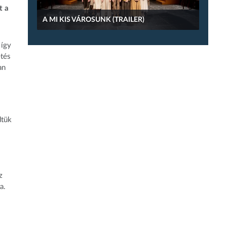
t a
A MI KIS VÁROSUNK (TRAILER)
 így
etés
an
dtük
z
a.