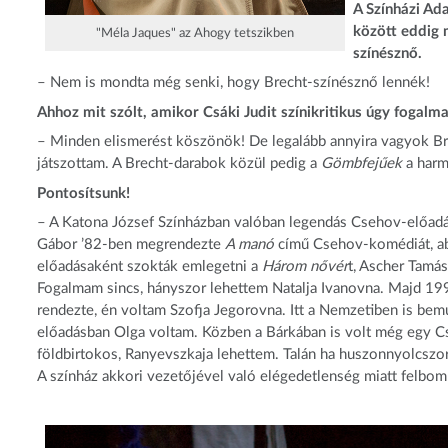
A Színházi Ada
között eddig 
"Méla Jaques" az Ahogy tetszikben
színésznő.
– Nem is mondta még senki, hogy Brecht-színésznő lennék!
Ahhoz mit szólt, amikor Csáki Judit színikritikus úgy foga
– Minden elismerést köszönök! De legalább annyira vagyok B
játszottam. A Brecht-darabok közül pedig a
Gömbfejűek
a harm
Pontosítsunk!
– A Katona József Színházban valóban legendás Csehov-előadá
Gábor ’82-ben megrendezte
A manó
című Csehov-komédiát, ab
előadásaként szokták emlegetni a
Három nővér
t, Ascher Tamás
Fogalmam sincs, hányszor lehettem Natalja Ivanovna. Majd 199
rendezte, én voltam Szofja Jegorovna. Itt a Nemzetiben is be
előadásban Olga voltam. Közben a Bárkában is volt még egy C
földbirtokos, Ranyevszkaja lehettem. Talán ha huszonnyolcszor 
A színház akkori vezetőjével való elégedetlenség miatt felbomlo