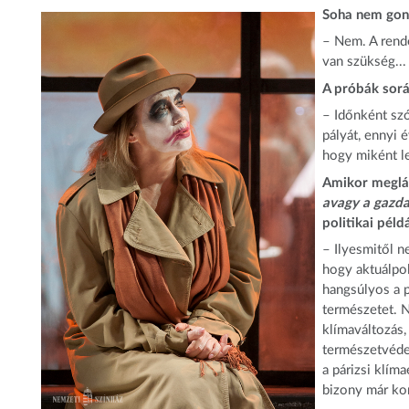
Soha nem gond
– Nem. A rend
van szükség...
A próbák sorá
– Időnként sz
pályát, ennyi 
hogy miként le
Amikor meglá
avagy a gazda
politikai péld
– Ilyesmitől n
hogy aktuálpo
hangsúlyos a p
természetet. N
klímaváltozás,
természetvéde
a párizsi klím
bizony már kom