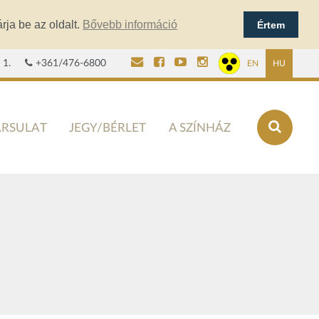
rja be az oldalt.
Bővebb információ
Értem
 1.
+361/476-6800
EN
HU
ÁRSULAT
JEGY/BÉRLET
A SZÍNHÁZ