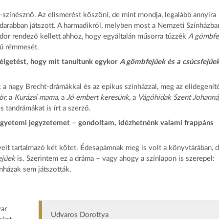
-színésznő. Az elismerést köszöni, de mint mondja, legalább annyira
t-darabban játszott. A harmadikról, melyben most a Nemzeti Színházba
ándor rendező kellett ahhoz, hogy egyáltalán műsorra tűzzék
A gömbfe
ű rémmesét.
zélgetést, hogy mit tanultunk egykor
A gömbfejűek és a csúcsfejűe
 a nagy Brecht-drámákkal és az epikus színházzal, meg az elidegenít
ör,
a
Kurázsi mama,
a
Jó embert keresünk,
a
Vágóhidak Szent Johanná
 tandrámákat is írt a szerző.
egyetemi jegyzetemet – gondoltam, idézhetnénk valami frappáns
eit tartalmazó két kötet. Édesapámnak meg is volt a könyvtárában, 
jűek
is. Szerintem ez a dráma – vagy ahogy a színlapon is szerepel:
nházak sem játszották.
yar
Udvaros Dorottya