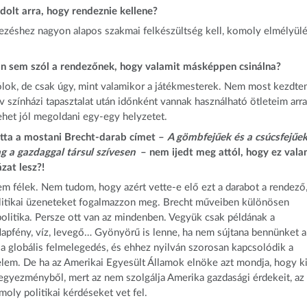
olt arra, hogy rendeznie kellene?
ezéshez nagyon alapos szakmai felkészültség kell, komoly elmélyül
n sem szól a rendezőnek, hogy valamit másképpen csinálna?
ólok, de csak úgy, mint valamikor a játékmesterek. Nem most kezdte
év színházi tapasztalat után időnként vannak használható ötleteim arra
het jól megoldani egy-egy helyzetet.
tta a mostani Brecht-darab címet –
A gömbfejűek és a csúcsfejűe
g a gazdaggal társul szívesen
– nem ijedt meg attól, hogy ez vala
ázat lesz?!
em félek. Nem tudom, hogy azért vette-e elő ezt a darabot a rendező
litikai üzeneteket fogalmazzon meg. Brecht műveiben különösen
olitika. Persze ott van az mindenben. Vegyük csak példának a
apfény, víz, levegő… Gyönyörű is lenne, ha nem sújtana bennünket a
 a globális felmelegedés, és ehhez nyilván szorosan kapcsolódik a
lem. De ha az Amerikai Egyesült Államok elnöke azt mondja, hogy k
aegyezményből, mert az nem szolgálja Amerika gazdasági érdekeit, az
oly politikai kérdéseket vet fel.