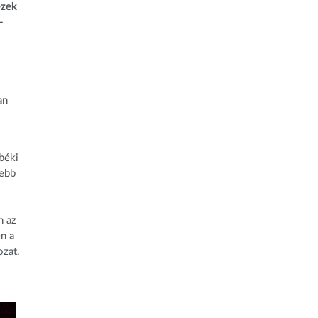
ezek
-
an
béki
sebb
n az
n a
ozat.