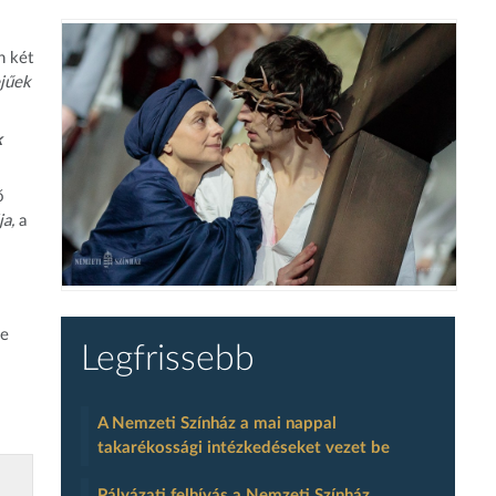
n két
jűek
k
ő
ja,
a
de
Legfrissebb
A Nemzeti Színház a mai nappal
takarékossági intézkedéseket vezet be
Pályázati felhívás a Nemzeti Színház