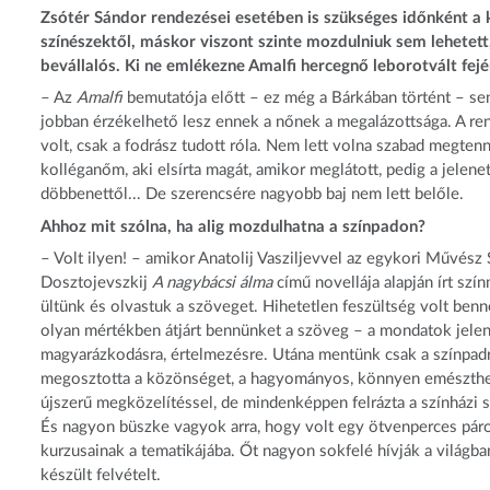
Zsótér Sándor rendezései esetében is szükséges időnként a k
színészektől, máskor viszont szinte mozdulniuk sem lehete
bevállalós. Ki ne emlékezne Amalfi hercegnő leborotvált fejé
– Az
Amalfi
bemutatója előtt – ez még a Bárkában történt – sen
jobban érzékelhető lesz ennek a nőnek a megalázottsága. A ren
volt, csak a fodrász tudott róla. Nem lett volna szabad megten
kolléganőm, aki elsírta magát, amikor meglátott, pedig a jelenet
döbbenettől... De szerencsére nagyobb baj nem lett belőle.
Ahhoz mit szólna, ha alig mozdulhatna a színpadon?
– Volt ilyen! – amikor Anatolij Vasziljevvel az egykori Művés
Dosztojevszkij
A nagybácsi álma
című novellája alapján írt sz
ültünk és olvastuk a szöveget. Hihetetlen feszültség volt benn
olyan mértékben átjárt bennünket a szöveg – a mondatok jelen
magyarázkodásra, értelmezésre. Utána mentünk csak a színpadra
megosztotta a közönséget, a hagyományos, könnyen emészthet
újszerű megközelítéssel, de mindenképpen felrázta a színházi s
És nagyon büszke vagyok arra, hogy volt egy ötvenperces páros
kurzusainak a tematikájába. Őt nagyon sokfelé hívják a világban
készült felvételt.