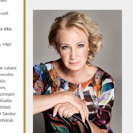
ek
et
 volt
z oka,
, vagy
e valami
rencsém
tős
ken,
szerepet
előadás
Jöttek
ér Sándor
ínházak