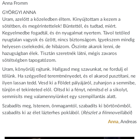
Anna Fromm
GYÖRGYI ANNA
Uram, azelőtt a közeledben éltem. Kinyújtottam a kezem a
sötétben, és megérintettelek! Büntettél, és tudtad, miért.
Kegyelmedbe fogadtál, és én nyugalmat nyertem. Távol tetőled
nyugtalan vagyok és űzött, nincs biztonságom. Igyekszem mindig
helyesen cselekedni, de hibázom. Őszinte akarok lenni, de
hazugságban élek. Tisztán szeretnék látni, mégis zavaros
sötétségben tapogatózom.
Uram, könyörülj rajtunk. Hallgasd meg szavunkat, ne fordulj el
tőlünk. Ha szégyelled teremtményedet, és el akarod pusztítani, ne
ilyen lassan tedd. Vesd ki a Földet pályájáról, zuhanjon a semmibe,
tűnjön el tekinteted elől. Oltsd ki a fényt, némítsd el a sikolyt,
semmisíts meg valamennyiünket egy szempillantás alatt.
Szabadíts meg, Istenem, önmagamtól, szabadíts ki börtönömből,
szabadíts ki az élet lázterhes poklából. (
Részlet a filmnovellából
)
Anna
, Andreas