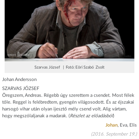
Szarvas József | Fotó: Eöri Szabó Zsolt
Johan Andersson
SZARVAS JÓZSEF
Öregszem, Andreas. Régebb úgy szerettem a csendet. Most félek
tőle. Reggel is felébredtem, gyengén világosodott. És az éjszakai
harsogó vihar után olyan ijesztő mély csend volt. Alig vártam,
hogy megszólaljanak a madarak. (
Részlet az előadásból
)
Johan
, Eva, Elis
(2016. September 19.)