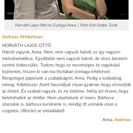
Horváth Lajos Ottó és Györgyi Anna | Fotó: Eöri Szabó Zsolt
Andreas Winkelman
HORVÁTH LAJOS OTTÓ
Halott vagyok, Anna. Nem, nem vagyok halott, ez így nagyon
melodramatikus. Egyáltalán nem vagyok halott, de nincs bennem
semmi önbecsülés. Tudom, hogy ez nevetséges és nagyképű
kijelentés, hiszen ki van ma tisztában önmaga értékével.
Rengeteget papolunk a szabadságról, Anna. Pedig a szabadság
méreg. Kábítószer. Azért használjuk olyan gyakran, hogy elviseljük
az életet. Én szabad vagyok, és mi értelme. Néha azt érzem, hogy
belefulladok az életbe. Nem utazhatunk el innen. Bárhova
utaznánk is, bárhova kerülnénk is, mindig itt volnánk ezen a
szigeten. (
Részlet az előadásból
)
Anna,
Andreas