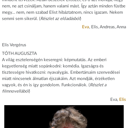
nem, ne azt csináljam, hanem valami mást. Így aztán minden füstbe
megy… nem, nem szabad Elist hibáztatnom, nincs igazam. Nekem
semmi sem sikerül. (
Részlet az előadásból
)
Eva
, Elis, Andreas, Anna
Elis Vergérus
TÓTH AUGUSZTA
A világ esztelenségén keseregni: képmutatás. Az emberi
kegyetlenség miatt sopánkodni: komédia. Igazságra és
tisztességre hivatkozni: nyavalygás. Embertársaim szenvedései
miatt nincsenek álmatlan éjszakáim. Azt mondják, érzéketlen
vagyok, és én is így gondolom. Funkcionálok. (
Részlet a
filmnovellából
)
Eva,
Elis