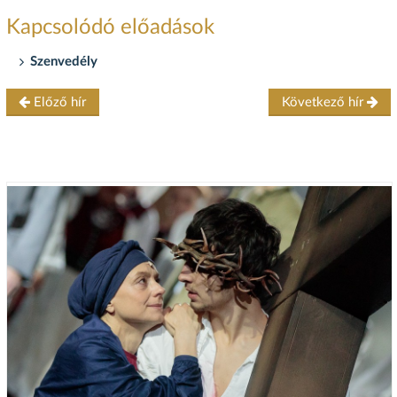
Kapcsolódó előadások
Szenvedély
Előző hír
Következő hír