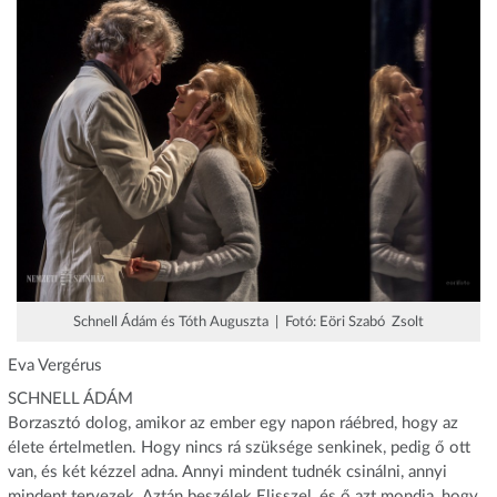
Schnell Ádám és Tóth Auguszta | Fotó: Eöri Szabó Zsolt
Eva Vergérus
SCHNELL ÁDÁM
Borzasztó dolog, amikor az ember egy napon ráébred, hogy az
élete értelmetlen. Hogy nincs rá szüksége senkinek, pedig ő ott
van, és két kézzel adna. Annyi mindent tudnék csinálni, annyi
mindent tervezek. Aztán beszélek Elisszel, és ő azt mondja, hogy