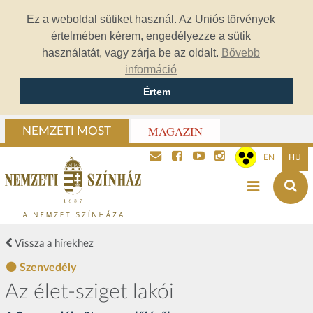
Ez a weboldal sütiket használ. Az Uniós törvények
értelmében kérem, engedélyezze a sütik
használatát, vagy zárja be az oldalt.
Bővebb
információ
Értem
MAGAZIN
NEMZETI MOST
EN
HU
Vissza a hírekhez
Szenvedély
Az élet-sziget lakói