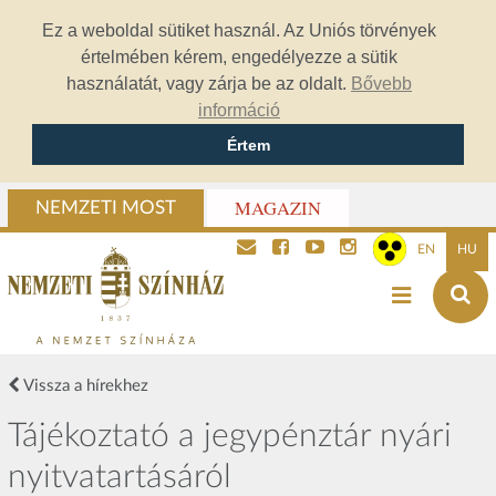
Ez a weboldal sütiket használ. Az Uniós törvények
értelmében kérem, engedélyezze a sütik
használatát, vagy zárja be az oldalt.
Bővebb
információ
Értem
MAGAZIN
NEMZETI MOST
EN
HU
Vissza a hírekhez
Tájékoztató a jegypénztár nyári
nyitvatartásáról