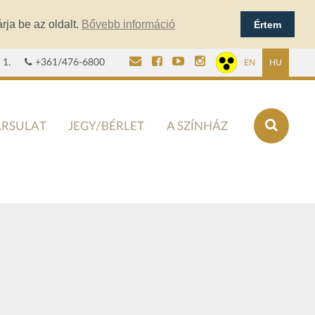
rja be az oldalt.
Bővebb információ
Értem
 1.
+361/476-6800
EN
HU
ÁRSULAT
JEGY/BÉRLET
A SZÍNHÁZ