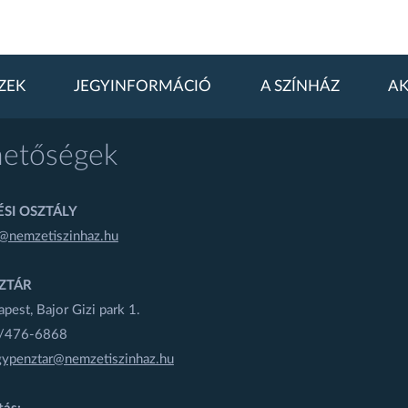
ZEK
JEGYINFORMÁCIÓ
A SZÍNHÁZ
AK
hetőségek
SI OSZTÁLY
@nemzetiszinhaz.hu
ZTÁR
est, Bajor Gizi park 1.
1/476-6868
gypenztar@nemzetiszinhaz.hu