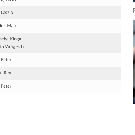
 László
ek Mari
helyi Kinga
h Virág e. h.
 Péter
i Rita
 Péter