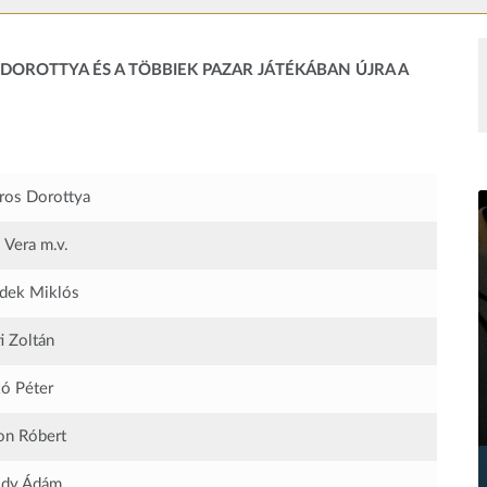
DOROTTYA ÉS A TÖBBIEK PAZAR JÁTÉKÁBAN ÚJRA A
os Dorottya
 Vera
m.v.
dek Miklós
i Zoltán
ó Péter
n Róbert
sdy Ádám