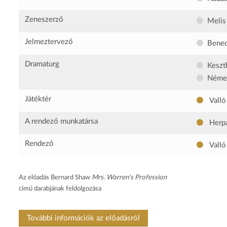
Zeneszerző
Melis
Jelmeztervező
Bened
Dramaturg
Keszt
Német
Játéktér
Valló
A rendező munkatársa
Herpa
Rendező
Valló
Az előadás Bernard Shaw
Mrs. Warren's Profession
című darabjának feldolgozása
További információk az előadásról