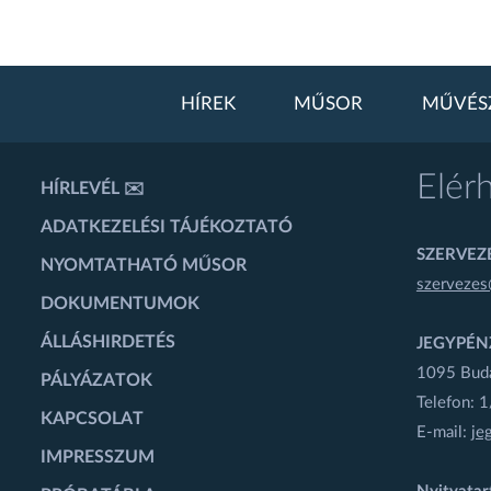
HÍREK
MŰSOR
MŰVÉS
Elér
HÍRLEVÉL ✉️
ADATKEZELÉSI TÁJÉKOZTATÓ
SZERVEZÉ
NYOMTATHATÓ MŰSOR
szervezes
DOKUMENTUMOK
ÁLLÁSHIRDETÉS
JEGYPÉN
1095 Budap
PÁLYÁZATOK
Telefon: 
KAPCSOLAT
E-mail:
je
IMPRESSZUM