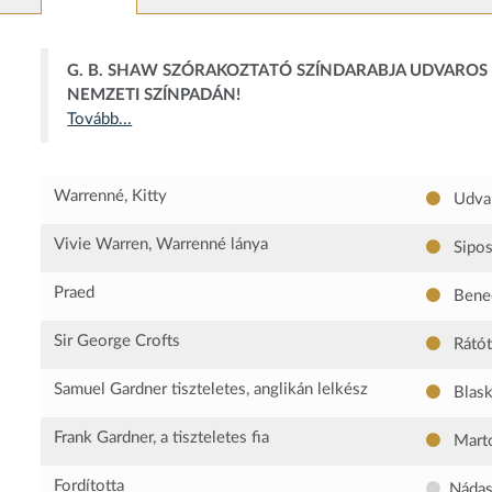
G. B. SHAW SZÓRAKOZTATÓ SZÍNDARABJA UDVAROS 
NEMZETI SZÍNPADÁN!
Tovább...
Warrenné, Kitty
Udvar
Vivie Warren, Warrenné lánya
Sipos
Praed
Bene
Sir George Crofts
Rátót
Samuel Gardner tiszteletes, anglikán lelkész
Blask
Frank Gardner, a tiszteletes fia
Marto
Fordította
Náda