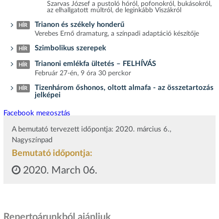
Szarvas József a pustoló hóról, pofonokról, bukásokról,
az elhallgatott múltról, de leginkább Viszákról
Trianon és székely honderű
HÍR
Verebes Ernő dramaturg, a színpadi adaptáció készítője
Szimbolikus szerepek
HÍR
Trianoni emlékfa ültetés – FELHÍVÁS
HÍR
Február 27-én, 9 óra 30 perckor
Tizenhárom őshonos, oltott almafa - az összetartozás
HÍR
jelképei
Facebook megosztás
A bemutató tervezett időpontja: 2020. március 6.,
Nagyszínpad
Bemutató időpontja:
2020. March 06.
Repertoárunkból ajánljuk