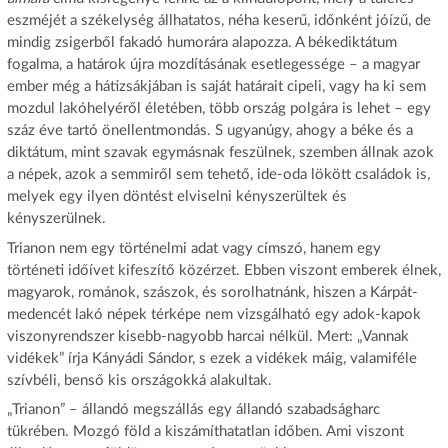
eszméjét a székelység állhatatos, néha keserű, időnként jóízű, de
mindig zsigerből fakadó humorára alapozza. A békediktátum
fogalma, a határok újra mozdításának esetlegessége – a magyar
ember még a hátizsákjában is saját határait cipeli, vagy ha ki sem
mozdul lakóhelyéről életében, több ország polgára is lehet – egy
száz éve tartó önellentmondás. S ugyanúgy, ahogy a béke és a
diktátum, mint szavak egymásnak feszülnek, szemben állnak azok
a népek, azok a semmiről sem tehető, ide-oda lökött családok is,
melyek egy ilyen döntést elviselni kényszerültek és
kényszerülnek.
Trianon nem egy történelmi adat vagy címszó, hanem egy
történeti időívet kifeszítő közérzet. Ebben viszont emberek élnek,
magyarok, románok, szászok, és sorolhatnánk, hiszen a Kárpát-
medencét lakó népek térképe nem vizsgálható egy adok-kapok
viszonyrendszer kisebb-nagyobb harcai nélkül. Mert: „Vannak
vidékek” írja Kányádi Sándor, s ezek a vidékek máig, valamiféle
szívbéli, benső kis országokká alakultak.
„Trianon” – állandó megszállás egy állandó szabadságharc
tükrében. Mozgó föld a kiszámíthatatlan időben. Ami viszont