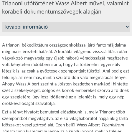
Trianoni utótörténet Wass Albert művei, valamint
korabeli dokumentumszövegek alapján
A trianoni békediktátum országcsonkolással járó fantomfájdalma
még ma is érezteti hatását. A korábbi világrend visszaállítása után
vágyakozó magyarság egy újabb háború véradósságát megfizetve
volt kénytelen rádöbbenni arra, hogy ha történelmi egyensúly
létezik is, az csak a győztesek szempontjait tükrözi. Ami pedig ezt
felülírja, az nem más, mint a szülőföldön való megmaradás ténye.
Ahogy Wass Albert szerint a Jóisten kezdetben markából hintette
szét a székelységet, dolgos és konok embereket szórva a földnek
egy szegletére, úgy lesz időtlenné az a jelenlét is, mely egy nép
örökkévalóságát szavatolja.
Ezt a tényt hivatott bemutatni előadásunk is, mely Trianont több
szempontból megvilágítva, az első világháborútól napjainkig tartó
időszakot veszi górcső alá. Ezen belül Wass Albert
Tizenhárom
almafa
című kisregénye lenne az a kiindulópont, mely a túlélés