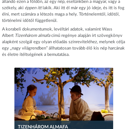
állandó ezen a földön, az egy nép, esetünkben a magyar, vagy a
székely, aki
éppen itt
lakik. Aki itt él már egy jó ideje, és itt is fog
élni, mert számára a létezés maga a hely. Történelemtől, időtől,
történelmi időtől függetlenül.
A korabeli dokumentumok, levéltári adatok, valamint Wass
Albert
Tizenhárom almafa
című regénye alapján írt szövegkönyv
alapként szolgál egy olyan előadás színreviteléhez, melynek célja
egy „nagy világrendben” állhatatosan tovább élő kis nép harcának
és életre ítéltségének a bemutatása.
TIZENHÁROM ALMAFA