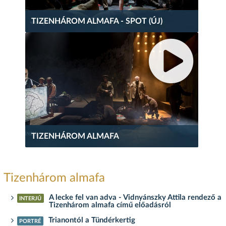
TIZENHÁROM ALMAFA - SPOT (ÚJ)
TIZENHÁROM ALMAFA
Tizenhárom almafa
A lecke fel van adva - Vidnyánszky Attila rendező a
INTERJÚ
Tizenhárom almafa című előadásról
Trianontól a Tündérkertig
PORTRÉ