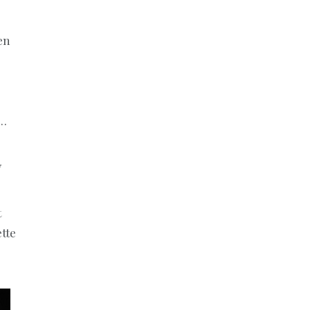
en
 …
y
t
tte