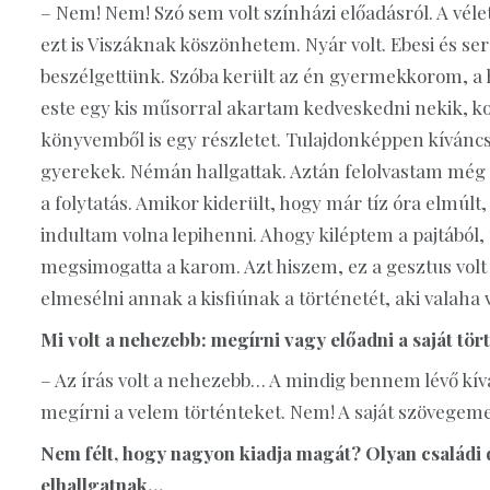
– Nem! Nem! Szó sem volt színházi előadásról. A véle
ezt is Viszáknak köszönhetem. Nyár volt. Ebesi és s
beszélgettünk. Szóba került az én gyermekkorom, a ho
este egy kis műsorral akartam kedveskedni nekik, k
könyvemből is egy részletet. Tulajdonképpen kíváncsi
gyerekek. Némán hallgattak. Aztán felolvastam még e
a folytatás. Amikor kiderült, hogy már tíz óra elmú
indultam volna lepihenni. Ahogy kiléptem a pajtából
megsimogatta a karom. Azt hiszem, ez a gesztus volt
elmesélni annak a kisfiúnak a történetét, aki valaha 
Mi volt a nehezebb: megírni vagy előadni a saját tör
– Az írás volt a nehezebb… A mindig bennem lévő kív
megírni a velem történteket. Nem! A saját szövegem
Nem félt, hogy nagyon kiadja magát? Olyan családi d
elhallgatnak…