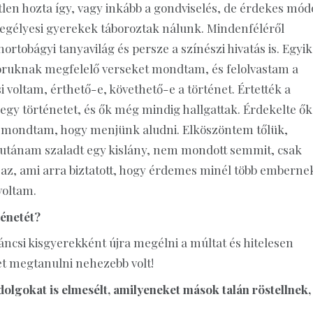
tlen hozta így, vagy inkább a gondviselés, de érdekes mó
eregélyesi gyerekek táboroztak nálunk. Mindenféléről
rtobágyi tanyavilág és persze a színészi hivatás is. Egyik
oruknak megfelelő verseket mondtam, és felolvastam a
 voltam, érthető-e, követhető-e a történet. Értették a
gy történetet, és ők még mindig hallgattak. Érdekelte ők
lt, mondtam, hogy menjünk aludni. Elköszöntem tőlük,
, utánam szaladt egy kislány, nem mondott semmit, csak
 az, ami arra biztatott, hogy érdemes minél több emberne
voltam.
ténetét?
áncsi kisgyerekként újra megélni a múltat és hitelesen
et megtanulni nehezebb volt!
olgokat is elmesélt, amilyeneket mások talán röstellnek,