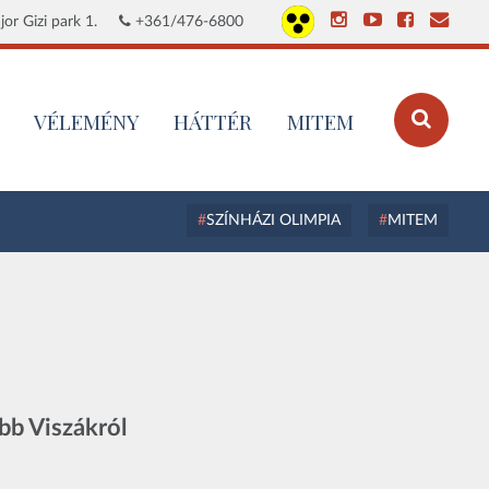
or Gizi park 1.
+361/476-6800
VÉLEMÉNY
HÁTTÉR
MITEM
SZÍNHÁZI OLIMPIA
MITEM
ább Viszákról