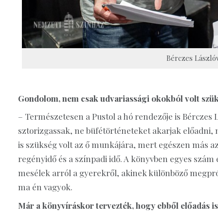
Bérczes Lászlóv
Gondolom, nem csak udvariassági okokból volt szüks
– Természetesen a Pustol a hó rendezője is Bérczes Lá
sztorizgassak, ne büfétörténeteket akarjak előadni
is szükség volt az ő munkájára, mert egészen más az 
regényidő és a színpadi idő. A könyvben egyes szám
mesélek arról a gyerekről, akinek különböző megpróbá
ma én vagyok.
Már a könyvíráskor tervezték, hogy ebből előadás is