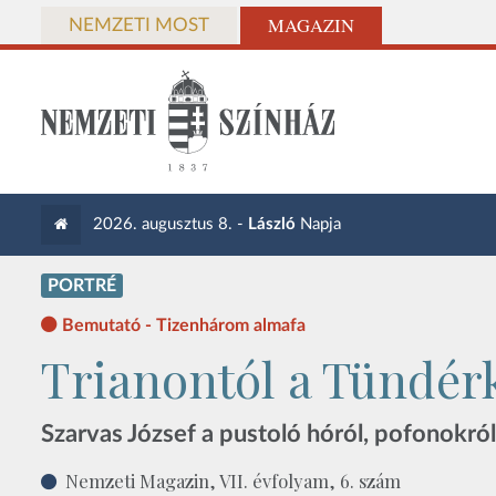
MAGAZIN
NEMZETI MOST
2026. augusztus 8. -
László
Napja
PORTRÉ
Bemutató - Tizenhárom almafa
Trianontól a Tündér
Szarvas József a pustoló hóról, pofonokról,
Nemzeti Magazin, VII. évfolyam, 6. szám