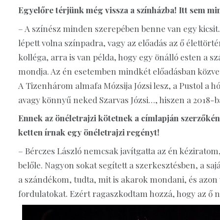
Egyelőre térjünk még vissza a színházba! Itt sem mi
– A színész minden szerepében benne van egy kicsit
lépett volna színpadra, vagy az előadás az ő élettörtén
kolléga, arra is van példa, hogy egy önálló esten a 
mondja. Az én esetemben mindkét előadásban közvetle
A Tizenhárom almafa Mózsija Józsi lesz, a Pustol a hó
avagy könnyű neked Szarvas Józsi…, hiszen a 2018-b
Ennek az önéletrajzi kötetnek a címlapján szerzőként
ketten írnak egy önéletrajzi regényt!
– Bérczes László nemcsak javítgatta az én kéziratom,
belőle. Nagyon sokat segített a szerkesztésben, a s
a szándékom, tudta, mit is akarok mondani, és azon v
fordulatokat. Ezért ragaszkodtam hozzá, hogy az ő n