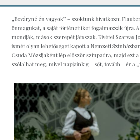
„Bováryné én vagyok” – szoktunk hivatkozni Flaubert
önmagukat, a saját történetüket fogalmazzák újra. 
mondják, mások szerepét játsszák. Kivétel Szarvas Józ
ismét olyan lehetőséget kapott a Nemzeti Színházb
Csuda Mózsijaként lép először színpadra, majd ezt 
szólalhat meg, mivel napjainkig – sőt, tovább – ér a „