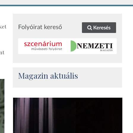
ket
Folyóirat kereső
Keresés
nt
Magazin aktuális