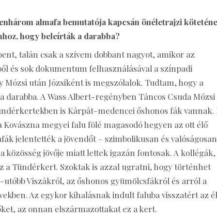
zenhárom almafa bemutatója kapcsán önéletrajzi kötetén
ahhoz, hogy beleírták a darabba?
nt, talán csak a szívem dobbant nagyot, amikor az
ből és sok dokumentum felhasználásával a színpadi
hogy Mózsi után Józsiként is megszólalok. Tudtam, hogy a
 a darabba. A Wass Albert-regényben Táncos Csuda Mózsi
Tündérkertekben is Kárpát-medencei őshonos fák vannak.
 Kovászna megyei falu fölé magasodó hegyen az ott élő
ák jelentették a jövendőt – szimbolikusan és valóságosan 
a közösség jövője miatt lettek igazán fontosak. A kollégák,
a Tündérkert. Szoktak is azzal ugratni, hogy történhet
utóbb Viszákról, az őshonos gyümölcsfákról és arról a
vekben. Az egykor kihalásnak indult faluba visszatért az él
ket, az onnan elszármazottakat ez a kert.