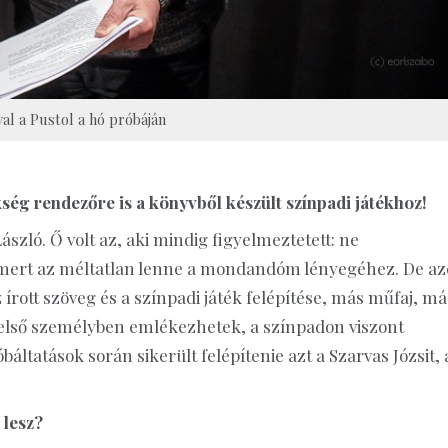
al a Pustol a hó próbáján
ég rendezőre is a könyvből készült színpadi játékhoz!
szló. Ő volt az, aki mindig figyelmeztetett: ne
, mert az méltatlan lenne a mondandóm lényegéhez. De az
írott szöveg és a színpadi játék felépítése, más műfaj, má
 első személyben emlékezhetek, a színpadon viszont
ltatások során sikerült felépítenie azt a Szarvas Józsit, 
 lesz?