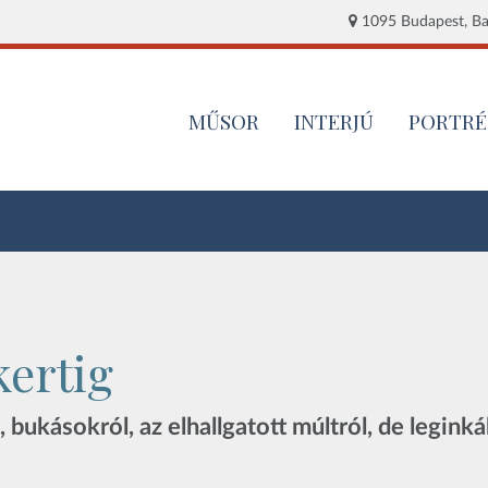
1095 Budapest, Baj
MŰSOR
INTERJÚ
PORTRÉ
kertig
 bukásokról, az elhallgatott múltról, de legink