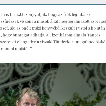
-re, ha azt bizonygatjuk, hogy az írók leginkább
A színészek viszont a mások által megfogalmazott szövege
sef, aki az önéletrajzi könyvéből készült Pustol a hó után
an, hogy önmagát adhatja. A Tizenhárom almafa Táncos
a szerepet elengedve a viszáki Tündérkert megálmodójaké
trianoni utójáték”.