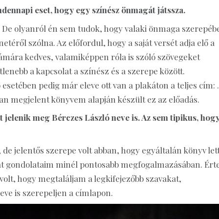
ndennapi eset, hogy egy színész önmagát játssza.
. De olyanról én sem tudok, hogy valaki önmaga szerepéb
etéről szólna. Az előfordul, hogy a saját versét adja elő a
számára kedves, valamiképpen róla is szóló szövegeket
nebb a kapcsolat a színész és a szerepe között.
 esetében pedig már eleve ott van a plakáton a teljes cím:
an megjelent könyvem alapján készült ez az előadás.
 jelenik meg Bérczes László neve is. Az sem tipikus, hog
 de jelentős szerepe volt abban, hogy egyáltalán könyv let
aját gondolataim minél pontosabb megfogalmazásában. Érte
olt, hogy megtaláljam a legkifejezőbb szavakat,
eve is szerepeljen a címlapon.