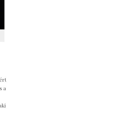
ért
s a
aki