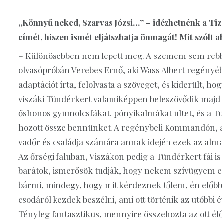
„Könnyű neked, Szarvas Józsi…” – idézhetnénk a Ti
címét, hiszen ismét eljátszhatja önmagát! Mit szólt 
– Különösebben nem lepett meg. A szemem sem rebbe
olvasópróbán Verebes Ernő, aki Wass Albert regényé
adaptációt írta, felolvasta a szöveget, és kiderült, 
viszáki Tündérkert valamiképpen beleszövődik majd
őshonos gyümölcsfákat, pónyikalmákat ültet, és a 
hozott össze bennünket. A regénybeli Kommandón, a
vadőr és családja számára annak idején ezek az almaf
Az őrségi faluban, Viszákon pedig a Tündérkert fái is 
barátok, ismerősök tudják, hogy nekem szívügyem ez 
bármi, mindegy, hogy mit kérdeznek tőlem, én előbb-
csodáról kezdek beszélni, ami ott történik az utóbbi é
Tényleg fantasztikus, mennyire összehozta az ott élő