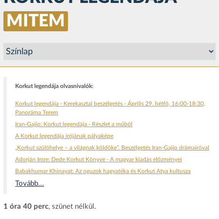
MITEM
Korkut legendája olvasnivalók:
Korkut legendája - Kerekasztal beszélgetés - Április 29. hétfő, 16:00-18:30,
Panoráma Terem
Iran-Gajip: Korkut legendája - Részlet a műből
A Korkut legendája írójának pályaképe
„Korkut szülőhelye – a világnak köldöke”. Beszélgetés Iran-Gajip drámaíróval
Adorján Imre: Dede Korkut Könyve - A magyar kiadás előzményei
Babakhumar Khinayat: Az oguzok hagyatéka és Korkut Atya kultusza
Tovább...
1 óra 40 perc
, szünet nélkül.