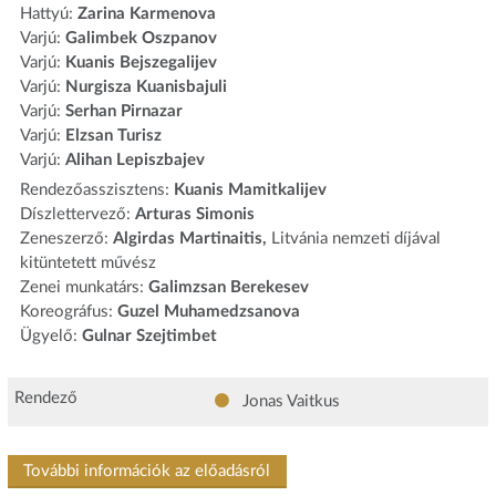
Hattyú:
Zarina Karmenova
Varjú:
Galimbek Oszpanov
Varjú:
Kuanis Bejszegalijev
Varjú:
Nurgisza Kuanisbajuli
Varjú:
Serhan Pirnazar
Varjú:
Elzsan Turisz
Varjú:
Alihan Lepiszbajev
Rendezőasszisztens:
Kuanis Mamitkalijev
Díszlettervező:
Arturas Simonis
Zeneszerző:
Algirdas Martinaitis,
Litvánia nemzeti díjával
kitüntetett művész
Zenei munkatárs:
Galimzsan Berekesev
Koreográfus:
Guzel Muhamedzsanova
Ügyelő:
Gulnar Szejtimbet
Rendező
Jonas Vaitkus
További információk az előadásról