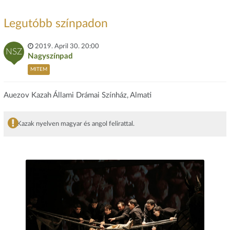
Legutóbb színpadon
2019. April 30. 20:00
NSZ
Nagyszínpad
MITEM
Auezov Kazah Állami Drámai Színház, Almati
Kazak nyelven magyar és angol felirattal.