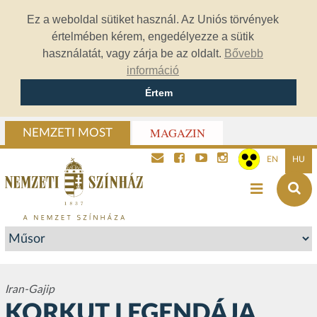
Ez a weboldal sütiket használ. Az Uniós törvények
értelmében kérem, engedélyezze a sütik
használatát, vagy zárja be az oldalt.
Bővebb
információ
Értem
MAGAZIN
NEMZETI MOST
EN
HU
Iran-Gajip
KORKUT LEGENDÁJA