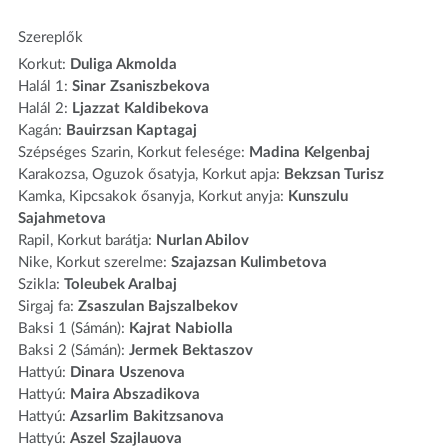
Szereplők
Korkut:
Duliga Akmolda
Halál 1:
Sinar Zsaniszbekova
Halál 2:
Ljazzat Kaldibekova
Kagán:
Bauirzsan Kaptagaj
Szépséges Szarin, Korkut felesége:
Madina Kelgenbaj
Karakozsa, Oguzok ősatyja, Korkut apja:
Bekzsan Turisz
Kamka, Kipcsakok ősanyja, Korkut anyja:
Kunszulu
Sajahmetova
Rapil, Korkut barátja:
Nurlan Abilov
Nike, Korkut szerelme:
Szajazsan Kulimbetova
Szikla:
Toleubek Aralbaj
Sirgaj fa:
Zsaszulan Bajszalbekov
Baksi 1 (Sámán):
Kajrat Nabiolla
Baksi 2 (Sámán):
Jermek Bektaszov
Hattyú:
Dinara Uszenova
Hattyú:
Maira Abszadikova
Hattyú:
Azsarlim Bakitzsanova
Hattyú:
Aszel Szajlauova