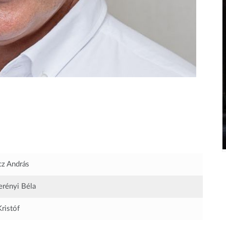
z András
zerényi Béla
Kristóf