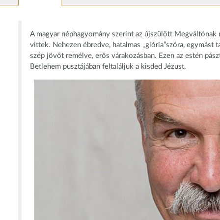
A magyar néphagyomány szerint az újszülött Megváltónak n
vittek. Nehezen ébredve, hatalmas „glória”szóra, egymást t
szép jövőt remélve, erős várakozásban. Ezen az estén pászt
Betlehem pusztájában feltaláljuk a kisded Jézust.