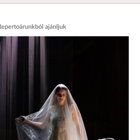
Repertoárunkból ajánljuk