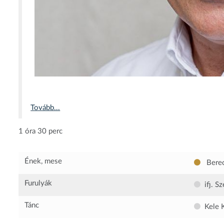
Tovább...
1 óra 30 perc
Ének, mese
Berec
Furulyák
ifj. S
Tánc
Kele 