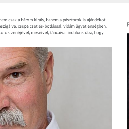
em csak a három király, hanem a pásztorok is ajándékot
aszigálva, csupa csetlés-botlással, vidám ügyetlenségben,
orok zenéjével, meséivel, táncaival indulunk útra, hogy