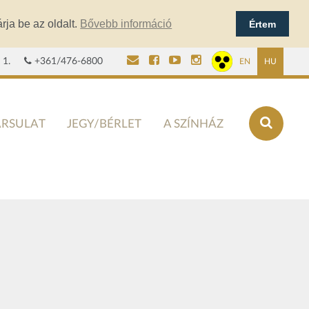
rja be az oldalt.
Bővebb információ
Értem
 1.
+361/476-6800
EN
HU
ÁRSULAT
JEGY/BÉRLET
A SZÍNHÁZ