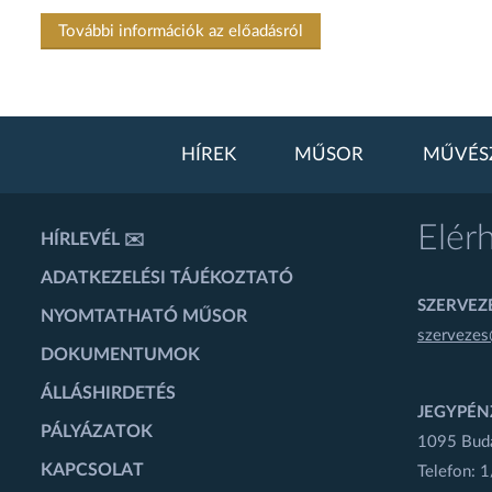
További információk az előadásról
HÍREK
MŰSOR
MŰVÉS
Elér
HÍRLEVÉL ✉️
ADATKEZELÉSI TÁJÉKOZTATÓ
SZERVEZÉ
NYOMTATHATÓ MŰSOR
szervezes
DOKUMENTUMOK
ÁLLÁSHIRDETÉS
JEGYPÉN
PÁLYÁZATOK
1095 Budap
KAPCSOLAT
Telefon: 