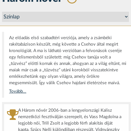
Az előadás első szabadtéri verziója, amely a zsámbéki
rakétabázison készült, még követte a Csehov által megírt
kronológiát. A ma is látható verzióban a felvonások cseréje
egy felismerésből született: míg Csehov tanúja volt a
„tűzvész” előtti kornak és annak, ahogyan az a világ eltűnt, mi
maiak már csak a „tűzvész” utáni korokból visszatekintve
emlékezhetünk egy olyan világra, amely örökre
megsemmisült. Így válik Csehov hajdani életérzése maivá.
Tovább...
A Három nővér 2006-ban a lengyelországi Kalisz
nemzetközi fesztiválján szerepelt, és Vass Magdolna a
legjobb női, Trill Zsolt a legjobb férfi alakítás díját
kapta, Szűcs Nelli különdíjban részesült. Vidnyánszky