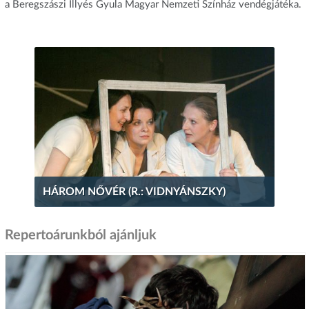
a Beregszászi Illyés Gyula Magyar Nemzeti Színház vendégjátéka.
HÁROM NŐVÉR (R.: VIDNYÁNSZKY)
Repertoárunkból ajánljuk