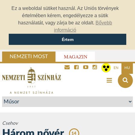
Ez a weboldal sütiket használ. Az Uniós törvények
értelmében kérem, engedélyezze a sütik
használatát, vagy zárja be az oldalt.
Bővebb
információ
Értem
MAGAZIN
NEMZETI MOST
EN
HU
Csehov
Három nővér
14