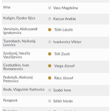
Irina
Vass Magdolna
Kuligin, Fjodor Iljics
Kacsur András
Versinyin, Alekszandr
Tóth László
Ignatyevics
Tuzenbach, Nyikolaj
Ivaskovics Viktor
Lvovics
Szoljonij, Vaszily
Trill Zsolt
Vasziljevics
Csebutikin, Ivan
Varga József
Romanovics
Fedotyik, Alekszej
Rácz József
Petrovics
Rode, Vlagyimir Karlovics
Szabó Imre
Ferapont
Sőtér István