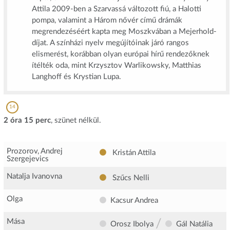
Attila 2009-ben a Szarvassá változott fiú, a Halotti
pompa, valamint a Három nővér című drámák
megrendezéséért kapta meg Moszkvában a Mejerhold-
díjat. A színházi nyelv megújítóinak járó rangos
elismerést, korábban olyan európai hírű rendezőknek
ítélték oda, mint Krzysztov Warlikowsky, Matthias
Langhoff és Krystian Lupa.
14
2 óra 15 perc
, szünet nélkül.
Prozorov, Andrej
Kristán Attila
Szergejevics
Natalja Ivanovna
Szűcs Nelli
Olga
Kacsur Andrea
/
Mása
Orosz Ibolya
Gál Natália