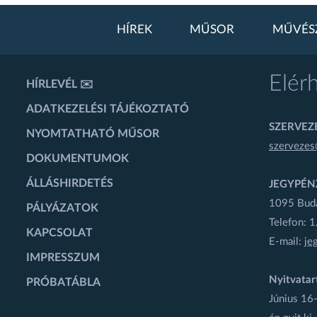
HÍREK
MŰSOR
MŰVÉS
Elér
HÍRLEVÉL ✉️
ADATKEZELÉSI TÁJÉKOZTATÓ
SZERVEZÉ
NYOMTATHATÓ MŰSOR
szervezes
DOKUMENTUMOK
ÁLLÁSHIRDETÉS
JEGYPÉN
1095 Budap
PÁLYÁZATOK
Telefon: 
KAPCSOLAT
E-mail:
je
IMPRESSZUM
Nyitvatar
PRÓBATÁBLA
Június 16-