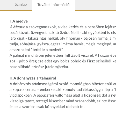
Színlap
További információ
I. A medve
A Medve
a szövegmaszkok, a viselkedés és a bensőben lejátszó
bezárkózott özvegyet alakító Szűcs Nelli - aki egyébként is 
járó díjat - kikacsintás nélkül, oly finoman - bájosan formálja
tudja, sóhajtása, gyásza, egész imázsa hamis, mégis meglepő, a
amazonként "teríti le a medvét".
A pálmát mindhárom jelenetben Trill Zsolt viszi el. A huszonéve
apa - pótló öreg cselédet egy bölcs bohóc és Firsz színeiből ke
hasonlítható színész jutalomjátéka.
II. A dohányzás ártalmairól
A dohányzás ártalmasságáról szóló monológban hihetetlenül vé
a kopasz ceruza - emberke, aki komoly tudálékossággal lép a "ha
vicclapokban. A papucsférj vallomása alatt a közönség dől a nev
kiszolgáltatott, rettegő kisember mind szánandóbb, szinte ös
és ez a szorítás csak könnyekkel oldható fel.