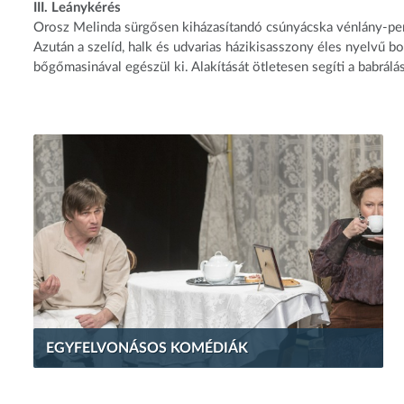
III. Leánykérés
Orosz Melinda sürgősen kiházasítandó csúnyácska vénlány-pers
Azután a szelíd, halk és udvarias házikisasszony éles nyelvű b
bőgőmasinával egészül ki. Alakítását ötletesen segíti a babrál
EGYFELVONÁSOS KOMÉDIÁK