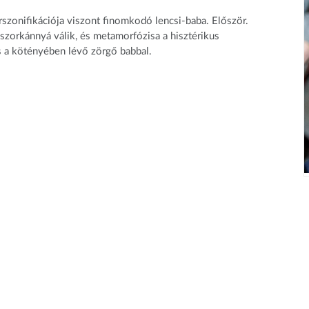
zonifikációja viszont finomkodó lencsi-baba. Először.
oszorkánnyá válik, és metamorfózisa a hisztérikus
ás a kötényében lévő zörgő babbal.