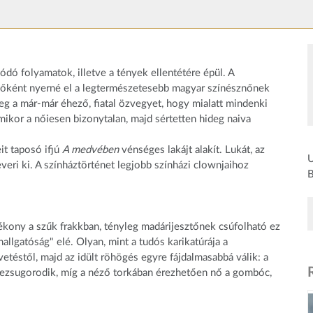
dó folyamatok, illetve a tények ellentétére épül. A
elsőként nyerné el a legtermészetesebb magyar színésznőnek
 meg a már-már éhező, fiatal özvegyet, hogy mialatt mindenki
mikor a nőiesen bizonytalan, majd sértetten hideg naiva
it taposó ifjú
A medvében
vénséges lakájt alakít. Lukát, az
U
veri ki. A színháztörténet legjobb színházi clownjaihoz
B
kony a szűk frakkban, tényleg madárijesztőnek csúfolható ez
llgatóság" elé. Olyan, mint a tudós karikatúrája a
etéstől, majd az idült röhögés egyre fájdalmasabbá válik: a
szezsugorodik, míg a néző torkában érezhetően nő a gombóc,