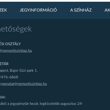
ZEK
JEGYINFORMÁCIÓ
A SZÍNHÁZ
AK
hetőségek
SI OSZTÁLY
@nemzetiszinhaz.hu
ZTÁR
est, Bajor Gizi park 1.
1/476-6868
gypenztar@nemzetiszinhaz.hu
tás:
ától a jegypénztár bezár, legközelebb augusztus 24-