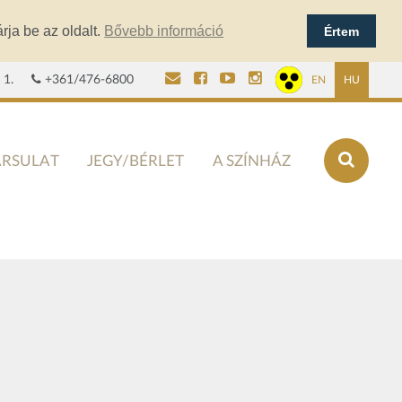
rja be az oldalt.
Bővebb információ
Értem
 1.
+361/476-6800
EN
HU
ÁRSULAT
JEGY/BÉRLET
A SZÍNHÁZ